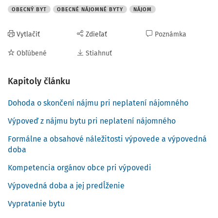
OBECNÝ BYT
OBECNÉ NÁJOMNÉ BYTY
NÁJOM
------------------------------
Dohoda o skončení nájmu musí mať písomnú formu a
Vytlačiť
Zdieľať
Poznámka
musí z nej byť zrejmá vôľa oboch zmluvných strán
Obľúbené
Stiahnuť
nájomný vzťah k bytu ukončiť. V dohode je súčasne
vhodné vysporiadať finančnú zábezpeku (ak bola
prenajímateľom prevzatá) či vzájomné nároky
Kapitoly článku
vyplývajúce z nájmu bytu.
Dohoda o skončení nájmu pri neplatení nájomného
------------------------------
Výpoveď z nájmu bytu pri neplatení nájomného
V prípade, ak na strane nájomcov vystupuje viacero os
Formálne a obsahové náležitosti výpovede a výpovedná
doba
Kompetencia orgánov obce pri výpovedi
Výpovedná doba a jej predĺženie
Vypratanie bytu