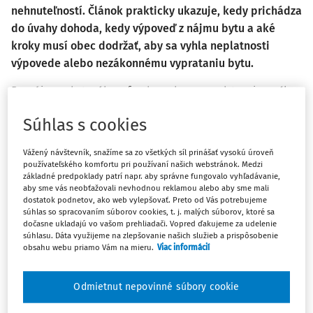
nehnuteľností. Článok prakticky ukazuje, kedy prichádza
do úvahy dohoda, kedy výpoveď z nájmu bytu a aké
kroky musí obec dodržať, aby sa vyhla neplatnosti
výpovede alebo nezákonnému vyprataniu bytu.
Prenájom bytového fondu obce predstavuje výkon
súkromnoprávnych oprávnení obce ako vlastníka majetku
Súhlas s cookies
s týmto majetkom nakladať. Špecifické postavenie obce a
s tým spojená verejnoprávna regulácia nakladania s
Vážený návštevník, snažíme sa zo všetkých síl prinášať vysokú úroveň
obecným majetkom sa prejavuje predovšetkým pri vzniku
používateľského komfortu pri používaní našich webstránok. Medzi
základné predpoklady patrí napr. aby správne fungovalo vyhľadávanie,
nájomného vzťahu, no určité špecifiká možno badať aj pri
aby sme vás neobťažovali nevhodnou reklamou alebo aby sme mali
jeho skončení.
dostatok podnetov, ako web vylepšovať. Preto od Vás potrebujeme
súhlas so spracovaním súborov cookies, t. j. malých súborov, ktoré sa
dočasne ukladajú vo vašom prehliadači. Vopred ďakujeme za udelenie
------------------------------
súhlasu. Dáta využijeme na zlepšovanie našich služieb a prispôsobenie
obsahu webu priamo Vám na mieru.
Viac informácií
Jednou z najčastejších a zároveň najcitlivejších situácií,
s ktorými sa obec ako prenajímateľ v praxi stretáva, je
Odmietnut nepovinné súbory cookie
stav, keď nájomca riadne a včas neuhrádza nájomné,
prípadne úhradu za plnenia poskytované s užívaním