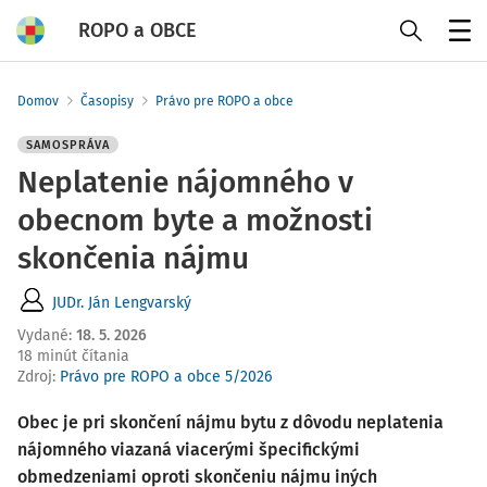
ROPO a OBCE
Menu
Domov
Časopisy
Právo pre ROPO a obce
SAMOSPRÁVA
Neplatenie nájomného v
obecnom byte a možnosti
skončenia nájmu
JUDr. Ján Lengvarský
Vydané
:
18. 5. 2026
18 minút čítania
Zdroj
:
Právo pre ROPO a obce 5/2026
Obec je pri skončení nájmu bytu z dôvodu neplatenia
nájomného viazaná viacerými špecifickými
obmedzeniami oproti skončeniu nájmu iných