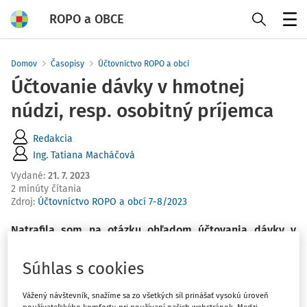
ROPO a OBCE
Menu
Domov
Časopisy
Účtovníctvo ROPO a obcí
Účtovanie dávky v hmotnej
núdzi, resp. osobitný príjemca
Redakcia
Ing. Tatiana Macháčová
Vydané
:
21. 7. 2023
2 minúty čítania
Zdroj
:
Účtovníctvo ROPO a obcí 7-8/2023
Natrafila som na otázku ohľadom účtovania dávky v
hmotnej núdzi. Otázka bola zo dňa 20. 5. 2011 a znela:
„Ako správne postupovať pri účtovaní jednotlivých
Súhlas s cookies
krokov v prípade, ak je mesto osobitným príjemcom
dávky v hmotnej núdzi neprispôsobivých občanov, ktorá
Vážený návštevník, snažíme sa zo všetkých síl prinášať vysokú úroveň