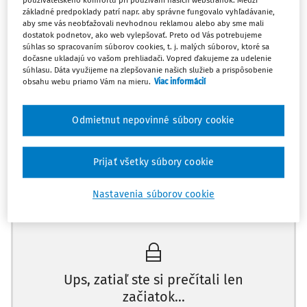
používateľského komfortu pri používaní našich webstránok. Medzi
sa mestu poskytuje prostredníctvom Úradu práce,
základné predpoklady patrí napr. aby správne fungovalo vyhľadávanie,
sociálnych vecí a rodiny SR? Dávka zahŕňa aj príspevok
aby sme vás neobťažovali nevhodnou reklamou alebo aby sme mali
dostatok podnetov, ako web vylepšovať. Preto od Vás potrebujeme
na bývanie.
súhlas so spracovaním súborov cookies, t. j. malých súborov, ktoré sa
dočasne ukladajú vo vašom prehliadači. Vopred ďakujeme za udelenie
súhlasu. Dáta využijeme na zlepšovanie našich služieb a prispôsobenie
Mesto s touto dávkou nakladá takto: trikrát v mesiaci
obsahu webu priamo Vám na mieru.
Viac informácií
časť dávky zasiela občanovi na jeho osobný účet, keďže
občan býva v mestskom nájomnom byte, mestu z toho
Odmietnut nepovinné súbory cookie
prislúcha platiť nájom (čo má byť zároveň príjmom
rozpočtu mes
Prijať všetky súbory cookie
Nastavenia súborov cookie
Máte predplatné?
Prihláste sa
Ups, zatiaľ ste si prečítali len
začiatok...