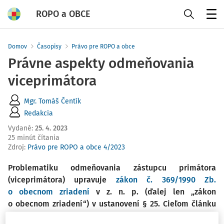
ROPO a OBCE
Menu
Domov
Časopisy
Právo pre ROPO a obce
Právne aspekty odmeňovania
viceprimátora
Mgr. Tomáš Čentík
Redakcia
Vydané
:
25. 4. 2023
25 minút čítania
Zdroj
:
Právo pre ROPO a obce 4/2023
Problematiku odmeňovania zástupcu primátora
(viceprimátora) upravuje
zákon č. 369/1990 Zb.
o obecnom zriadení
v z. n. p. (ďalej len „zákon
o obecnom zriadení“) v ustanovení § 25. Cieľom článku
je objasniť textáciu právnej úpravy aj za použitia iných