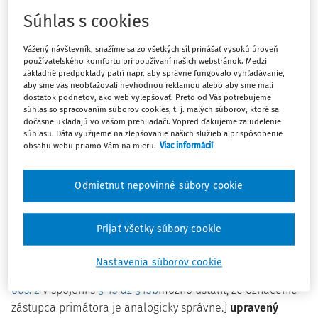
metód právnej interpretácie ako výlučne jazykovej
Súhlas s cookies
metódy. Výlučné používanie jazykového výkladu totiž
môže viesť k objektívne nespravodlivým, ba až
Vážený návštevník, snažíme sa zo všetkých síl prinášať vysokú úroveň
absurdným záverom, ktoré nevystihujú zmysel a účel
používateľského komfortu pri používaní našich webstránok. Medzi
relevantnej právnej normy.
základné predpoklady patrí napr. aby správne fungovalo vyhľadávanie,
aby sme vás neobťažovali nevhodnou reklamou alebo aby sme mali
dostatok podnetov, ako web vylepšovať. Preto od Vás potrebujeme
súhlas so spracovaním súborov cookies, t. j. malých súborov, ktoré sa
V rovine doslovného jazykového výkladu je
dočasne ukladajú vo vašom prehliadači. Vopred ďakujeme za udelenie
odmeňovanie, resp. spôsob určenia výšky odmeny
súhlasu. Dáta využijeme na zlepšovanie našich služieb a prispôsobenie
obsahu webu priamo Vám na mieru.
Viac informácií
viceprimátora
[V podmienkach mesta sa pomenovanie
starosta nahrádza označením primátor a pomenovanie
zástupca starostu sa nahrádza označením zástupca
Odmietnut nepovinné súbory cookie
primátora (v komunálnej praxi sa používa aj pomenovanie
viceprimátor). V prípade mesta Bratislava a mesta Košice
Prijať všetky súbory cookie
zákon ustanovuje označenie námestník primátora.
Zákon
o obecnom zriadení
síce neupravuje legálny pojem
Nastavenia súborov cookie
zástupca primátora, avšak s poukazom na
§ 29a
a
§ 24
ods. 2
v spojení s
§ 13 až §13b
možno ustáliť, že označenie
zástupca primátora je analogicky správne.]
upravený