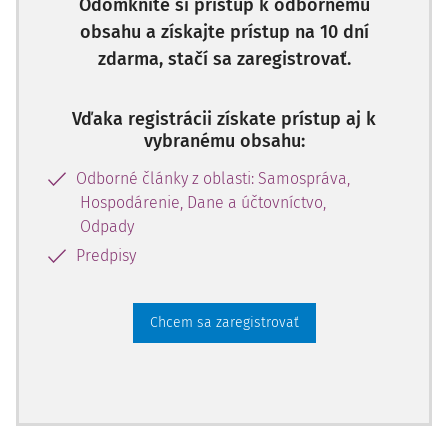
Odomknite si prístup k odbornému
zriadení
. Nemenej významná je právna úprava inštitútu
obsahu a získajte prístup na 10 dní
prekážok v práci podľa
zákona č.
311/2001 Z.z. Zákonník
práce
v z. n. p.(ďalej len "
ZP
") (
§ 136
a nasledujúce), ktorej
zdarma, stačí sa zaregistrovať.
sa treba pred samotným skúmaním merita veci v
primeranom rozsahu venovať.
Vďaka registrácii získate prístup aj k
vybranému obsahu:
Z hľadiska referenčnej právnej úpravy je potrebné
zaoberať sa zisťovaním zmyslu slovného spojenia
Odborné články z oblasti: Samospráva,
"dlhodobo uvoľnený zo zamestnania na výkon funkcie",
Hospodárenie, Dane a účtovníctvo,
pričom dôraz budeme klásť osobitne na pojem
Odpady
"zamestnanie" a jeho význam na účely
Predpisy
Chcem sa zaregistrovať