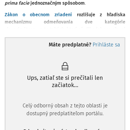
prima facie
jednoznačným spôsobom
.
Zákon o obecnom zriadení
rozlišuje z hľadiska
mechanizmu odmeňovania dve kategórie
viceprimátorov, a to takých, ktorí sú dlhodobo uvoľnení
zo zamestnania na výkon funkcie, a takých, ktorí nie sú
dlhodobo uvoľnení. Základným odlišujúcim prvkom
Máte predplatné?
Prihláste sa
medzi týmito skupinami viceprimátorov je výška
odmeny (platu).
Úvodné východiská
Ups, zatiaľ ste si prečítali len
začiatok...
Primárne otázku odmeňovania viceprimátora upravuje
§
25 ods. 6
a
7 zákona o obecnom zriadení
s tým, že bližšia
úprava je predmetom
zákona č.
253/1994 Z.z.
o právnom
Celý odborný obsah z tejto oblasti je
postavení a platových pomeroch starostov obcí a
dostupný predplatiteľom portálu.
primátorov miest v z. n. p. (ďalej len "zákon č.
253/1994
Z.z.
"), na ktorú odkazuje
§ 13b ods. 5 zákona o obecnom