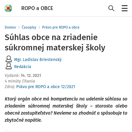
ROPO a OBCE
Menu
Domov
Časopisy
Právo pre ROPO a obce
Súhlas obce na zriadenie
súkromnej materskej školy
Mgr. Ladislav Briestenský
Redakcia
Vydané
:
14. 12. 2021
4 minúty čítania
Zdroj
:
Právo pre ROPO a obce 12/2021
Ktorý orgán obce má kompetenciu na udelenie súhlasu so
zriadením súkromnej materskej školy – starosta alebo
obecné zastupiteľstvo? Nevieme sa zhodnúť a spôsobuje to
zbytočné napätie.