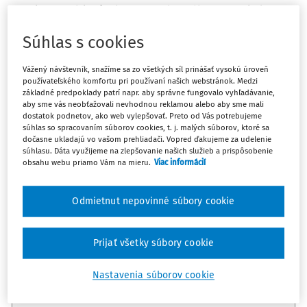
Hranica medzi pôsobnosťou obecného zastupiteľstva a
pôsobnosťou starostu je vymedzená v zákone č.
369/1990
Súhlas s cookies
Zb.
o obecnom zriadení v z. n. p. (ďalej len "
zákon o
obecnom zriadení
"). V aplikačnej praxi dochádza v
Vážený návštevník, snažíme sa zo všetkých síl prinášať vysokú úroveň
súvislosti s rozličným vnímaním tejto hranice veľmi často k
používateľského komfortu pri používaní našich webstránok. Medzi
základné predpoklady patrí napr. aby správne fungovalo vyhľadávanie,
nedorozumeniam, ktoré spravidla vyústia do porúch
aby sme vás neobťažovali nevhodnou reklamou alebo aby sme mali
komunikácie a spolupráce medzi volenými orgánmi
dostatok podnetov, ako web vylepšovať. Preto od Vás potrebujeme
súhlas so spracovaním súborov cookies, t. j. malých súborov, ktoré sa
miestnej samosprávy.
dočasne ukladajú vo vašom prehliadači. Vopred ďakujeme za udelenie
súhlasu. Dáta využijeme na zlepšovanie našich služieb a prispôsobenie
Z formálnoprávneho hľadiska možno dospieť k pomerne
obsahu webu priamo Vám na mieru.
Viac informácií
jednoznačnému výkladu, ak vnímame vo vzájomných
súvislostiach nasledujúce ustanovenia
zákona o obecnom
Odmietnut nepovinné súbory cookie
zriadení
:
Prijať všetky súbory cookie
Máte predplatné?
Prihláste sa
Nastavenia súborov cookie