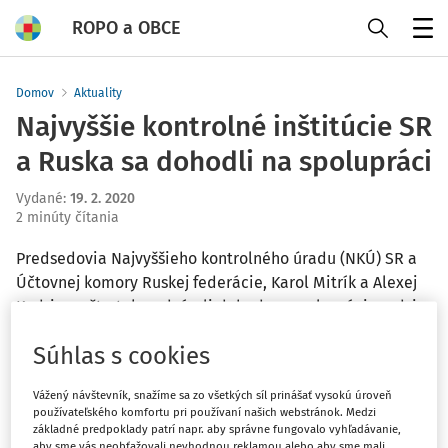
ROPO a OBCE
Menu
Domov
Aktuality
Najvyššie kontrolné inštitúcie SR
a Ruska sa dohodli na spolupráci
Vydané
:
19. 2. 2020
2 minúty čítania
Predsedovia Najvyššieho kontrolného úradu (NKÚ) SR a
Účtovnej komory Ruskej federácie, Karol Mitrík a Alexej
Kudrin vo štvrtok podpísali dohodu o spolupráci medzi
oboma inštitúciami.
Súhlas s cookies
Bratislava 20. februára (TASR) - Vychádzali pritom zo zásad
Vážený návštevník, snažíme sa zo všetkých síl prinášať vysokú úroveň
rezolúcie Valného zhromaždenia OSN z roku 2011 a
používateľského komfortu pri používaní našich webstránok. Medzi
základné predpoklady patrí napr. aby správne fungovalo vyhľadávanie,
ustanovení INTOSAI a EUROSAI. Informoval o tom hovorca
aby sme vás neobťažovali nevhodnou reklamou alebo aby sme mali