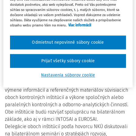
NKÚ SR Marek Papajčík. Predstavitelia oboch inštitúcií
dostatok podnetov, ako web vylepšovať. Preto od Vás potrebujeme
rokovali podľa neho na spoločnom bilaterálnom seminári
súhlas so spracovaním súborov cookies, t. j. malých súborov, ktoré sa
dočasne ukladajú vo vašom prehliadači. Vopred ďakujeme za udelenie
v Bratislave.
súhlasu. Dáta využijeme na zlepšovanie našich služieb a prispôsobenie
Spolupráca zakotvená v dohode sa podľa neho zameria
obsahu webu priamo Vám na mieru.
Viac informácií
na výmenu skúseností a organizáciu spoločných
výskumných projektov a aktivít v oblastiach spoločného
Odmietnut nepovinné súbory cookie
záujmu vrátane konzultácií, seminárov, okrúhlych stolov,
konferencií o hlavných problémoch externého štátneho
auditu (kontroly). Vzájomné aktivity sa budú týkať aj oblasti
Prijať všetky súbory cookie
odbornej prípravy a zlepšovania profesionálnych
štandardov a odborných zručností zamestnancov.
Nastavenia súborov cookie
Papajčík spresnil, že Mitrík a Kudrin sa dohodli aj na
výmene informácií a referenčných materiálov súvisiacich
oboch kontrolných inštitúcií a výkone spoločných alebo
paralelných kontrolných a odborno-analytických činností.
Obe inštitúcie budú rozvíjať spoluprácu na bilaterálnom
základe, ako aj v rámci INTOSAI a EUROSAI.
Delegácie oboch inštitúcií podľa hovorcu NKÚ diskutovali
na bilaterálnom seminári o stratégiách rozvoja,