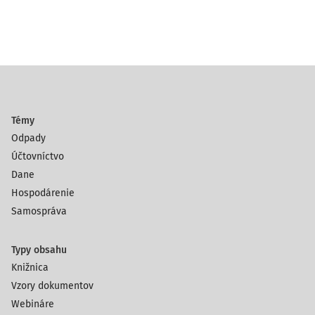
Témy
Odpady
Účtovníctvo
Dane
Hospodárenie
Samospráva
Typy obsahu
Knižnica
Vzory dokumentov
Webináre