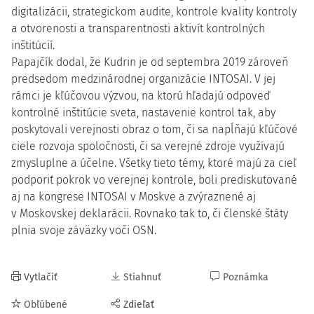
digitalizácii, strategickom audite, kontrole kvality kontroly
a otvorenosti a transparentnosti aktivít kontrolných
inštitúcií.
Papajčík dodal, že Kudrin je od septembra 2019 zároveň
predsedom medzinárodnej organizácie INTOSAI. V jej
rámci je kľúčovou výzvou, na ktorú hľadajú odpoveď
kontrolné inštitúcie sveta, nastavenie kontrol tak, aby
poskytovali verejnosti obraz o tom, či sa napĺňajú kľúčové
ciele rozvoja spoločnosti, či sa verejné zdroje využívajú
zmysluplne a účelne. Všetky tieto témy, ktoré majú za cieľ
podporiť pokrok vo verejnej kontrole, boli prediskutované
aj na kongrese INTOSAI v Moskve a zvýraznené aj
v Moskovskej deklarácii. Rovnako tak to, či členské štáty
plnia svoje záväzky voči OSN.
Vytlačiť
Stiahnuť
Poznámka
Obľúbené
Zdieľať