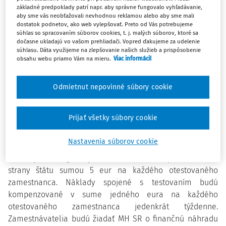
základné predpoklady patrí napr. aby správne fungovalo vyhľadávanie,
Ide o opatrenie, ktoré sa rozhodla vláda prijať dočasne na
aby sme vás neobťažovali nevhodnou reklamou alebo aby sme mali
zníženie šírenia ochorenia COVID-19. Nové pravidlá by
dostatok podnetov, ako web vylepšovať. Preto od Vás potrebujeme
mali platiť do konca roka, či nebudú platiť dlhšie závisí od
súhlas so spracovaním súborov cookies, t. j. malých súborov, ktoré sa
dočasne ukladajú vo vašom prehliadači. Vopred ďakujeme za udelenie
vývoja pandemickej situácie na Slovensku.
súhlasu. Dáta využijeme na zlepšovanie našich služieb a prispôsobenie
obsahu webu priamo Vám na mieru.
Viac informácií
Zamestnávatelia sú povinní zabezpečiť dostatočný počet
antigénových samotestov ako aj vhodný priestor na
Odmietnut nepovinné súbory cookie
testovanie. Výsledky testov nesmú byť staršie ako sedem
dní, môže ísť aj o výsledok antigénového samotestu z nosa
pod dohľadom autorizovanej osoby, tak ako určuje
Prijať všetky súbory cookie
manuál. Rovnako môže ísť o testy z mobilných odberových
miest, a to antigénové, LAMP a PCR testy.
Nastavenia súborov cookie
Náklady na antigénový samotest budú kompenzované zo
strany štátu sumou 5 eur na každého otestovaného
zamestnanca. Náklady spojené s testovaním budú
kompenzované v sume jedného eura na každého
otestovaného zamestnanca jedenkrát týždenne.
Zamestnávatelia budú žiadať MH SR o finančnú náhradu