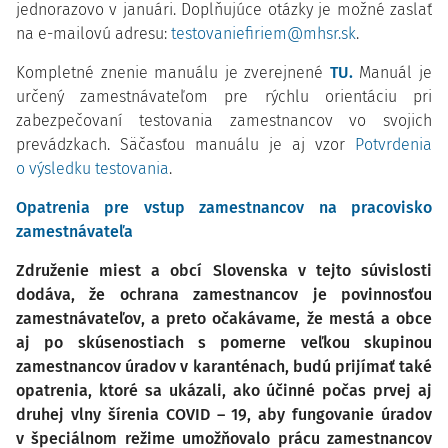
jednorazovo v januári. Doplňujúce otázky je možné zaslať
na e-mailovú adresu:
testovaniefiriem@mhsr.sk
.
Kompletné znenie manuálu je zverejnené
TU.
Manuál je
určený zamestnávateľom pre rýchlu orientáciu pri
zabezpečovaní testovania zamestnancov vo svojich
prevádzkach. Säčasťou manuálu je aj vzor
Potvrdenia
o výsledku testovania
.
Opatrenia pre vstup zamestnancov na pracovisko
zamestnávateľa
Združenie miest a obcí Slovenska v tejto súvislosti
dodáva, že ochrana zamestnancov je povinnosťou
zamestnávateľov, a preto očakávame, že mestá a obce
aj po skúsenostiach s pomerne veľkou skupinou
zamestnancov úradov v karanténach, budú prijímať také
opatrenia, ktoré sa ukázali, ako účinné počas prvej aj
druhej vlny šírenia COVID – 19, aby fungovanie úradov
v špeciálnom režime umožňovalo prácu zamestnancov