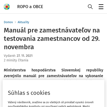
ROPO a OBCE
Menu
Domov
Aktuality
Manuál pre zamestnávateľov na
testovania zamestnancov od 29.
novembra
Vydané
:
27. 11. 2021
2 minúty čítania
Ministerstva hospodárstva Slovenskej republiky
zverejnilo manuál pre zamestnávateľov na vykonanie
testovania zamestnancov v prevádzkach podnikov na
ochorenie COVID – 19. Na pracoviskách budú môcť byť
Súhlas s cookies
od budúceho týždňa už len zamestnanci, ktorí sú
zaočkovaní, prekonali COVID – 19 alebo sú otestovaní.
Vážený návštevník, snažíme sa zo všetkých síl prinášať vysokú úroveň
používateľského komfortu pri používaní našich webstránok. Medzi