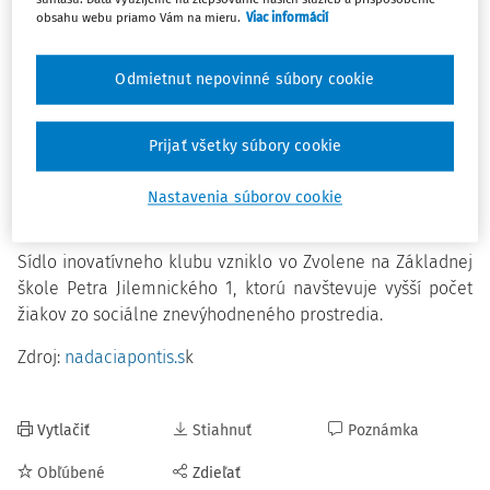
obsahu webu priamo Vám na mieru.
Viac informácií
Po Trnave, kde sa otvorilo prvé centrum Budúcnosti INAK v
roku 2019, padla voľba na Zvolen. Žiaci a žiačky druhého
Odmietnut nepovinné súbory cookie
stupňa zvolenskej základnej školy tak získali priestor na
rozvoj digitálnych a mäkkých zručností, podnikavosti a
svojho talentu. Jeho vyvrcholením je spracovanie
Prijať všetky súbory cookie
vlastného nápadu na riešenie problémov, ktoré deti okolo
seba vnímajú. Inovatívny klub sa v ňom podarilo otvoriť aj
Nastavenia súborov cookie
vďaka spolupráci a pomoci miestnej samosprávy.
Sídlo inovatívneho klubu vzniklo vo Zvolene na Základnej
škole Petra Jilemnického 1, ktorú navštevuje vyšší počet
žiakov zo sociálne znevýhodneného prostredia.
Zdroj:
nadaciapontis.s
k
Vytlačiť
Stiahnuť
Poznámka
Obľúbené
Zdieľať