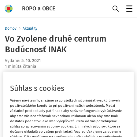
ROPO a OBCE
Menu
Domov
Aktuality
Vo Zvolene druhé centrum
Budúcnosť INAK
Vydané
:
5. 10. 2021
1 minúta čítania
Zvolenské centrum Budúcnosť INAK, ktoré podporilo aj
mesto Zvolen, je druhé na Slovensku. V modernom
Súhlas s cookies
coworkingovom priestore získavajú deti kompetencie
Vážený návštevník, snažíme sa zo všetkých síl prinášať vysokú úroveň
potrebné na život v 21. storočí, akými sú digitálna
používateľského komfortu pri používaní našich webstránok. Medzi
gramotnosť, tímová spolupráca, kreativita. Dôležitou
základné predpoklady patrí napr. aby správne fungovalo vyhľadávanie,
súčasťou je aj vytvorenie vlastnej sociálnej inovácie,
aby sme vás neobťažovali nevhodnou reklamou alebo aby sme mali
dostatok podnetov, ako web vylepšovať. Preto od Vás potrebujeme
teda aktivity, ktorá prinesie riešenie problému v ich
súhlas so spracovaním súborov cookies, t. j. malých súborov, ktoré sa
okolí či regióne.
dočasne ukladajú vo vašom prehliadači. Vopred ďakujeme za udelenie
súhlasu. Dáta využijeme na zlepšovanie našich služieb a prispôsobenie