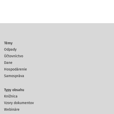
Témy
Odpady
Účtovníctvo
Dane
Hospodárenie
Samospráva
Typy obsahu
Knižnica
Vzory dokumentov
Webináre