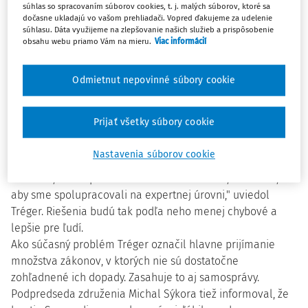
súhlas so spracovaním súborov cookies, t. j. malých súborov, ktoré sa
Bratislava 15. januára (TASR) - Na rokovaniach diskutovali
dočasne ukladajú vo vašom prehliadači. Vopred ďakujeme za udelenie
zástupcovia a experti združenia s reprezentantmi strán.
súhlasu. Dáta využijeme na zlepšovanie našich služieb a prispôsobenie
obsahu webu priamo Vám na mieru.
Viac informácií
Východiskom bol volebný program konkrétnej strany.
Riešili sa predovšetkým témy, ako sú ekonomika, regióny,
reforma verejnej správy, nájomné bývanie, odpadové
Odmietnut nepovinné súbory cookie
hospodárstvo a odpady, sociálne služby a terénna sociálna
práca, pozemkové úpravy či školstvo. Schôdzky Tréger
Prijať všetky súbory cookie
zhodnotil ako podnetné a konštruktívne.
"Veľmi si cením to, že v každom prípade, aj keď nie všetky
Nastavenia súborov cookie
stanoviská boli zhodné a na niektorých sme sa vôbec
nezhodli, každá politická strana deklarovala, že si želá,
aby sme spolupracovali na expertnej úrovni," uviedol
Tréger. Riešenia budú tak podľa neho menej chybové a
lepšie pre ľudí.
Ako súčasný problém Tréger označil hlavne prijímanie
množstva zákonov, v ktorých nie sú dostatočne
zohľadnené ich dopady. Zasahuje to aj samosprávy.
Podpredseda združenia Michal Sýkora tiež informoval, že