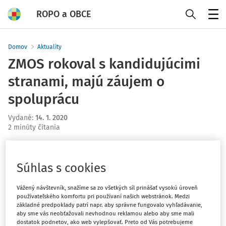
ROPO a OBCE
Menu
Domov
Aktuality
ZMOS rokoval s kandidujúcimi
stranami, majú záujem o
spoluprácu
Vydané
:
14. 1. 2020
2 minúty čítania
Politické strany majú záujem v prípade zvolenia do
parlamentu spolupracovať so Združením miest a obcí
Súhlas s cookies
Slovenska (ZMOS). Uviedol to predseda združenia
Branislav Tréger na stredajšej tlačovej konferencii po
Vážený návštevník, snažíme sa zo všetkých síl prinášať vysokú úroveň
dvojdňových rokovaniach s niektorými politickými
používateľského komfortu pri používaní našich webstránok. Medzi
základné predpoklady patrí napr. aby správne fungovalo vyhľadávanie,
stranami, ktoré kandidujú v parlamentných voľbách.
aby sme vás neobťažovali nevhodnou reklamou alebo aby sme mali
dostatok podnetov, ako web vylepšovať. Preto od Vás potrebujeme