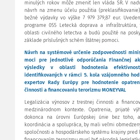
minulých rokov môže zmeniť len vláda SR. V na
návrh na zmenu účelu použitia (preklasifikovanie
bežné výdavky vo výške 7 979 379,87 eur. Uveden
programe 055 Letecká doprava a infraštruktúra
oblasti civilného letectva a budú použité na posk
základe príslušných schém štátnej pomoci.
Návrh na systémové určenie zodpovednosti minist
moci pre jednotlivé odporúčania Finančnej ak
výsledky v oblasti hodnotenia efektívno
identifikovaných v rámci 5. kola vzájomného ho
expertov Rady Európy pre hodnotenie opatrení 
činnosti a financovaniu terorizmu MONEYVAL
Legalizácia výnosov z trestnej činnosti a financ
medzinárodnom kontexte. Opatrenia, prijaté vý
dokonca na úrovni Európskej únie bez toho, 
koordinácia a spolupráca, by mali veľmi obmedzen
spoločnosti a hospodárskeho systému krajiny pred le
financovaním terorizmu musí byť národná legislatí