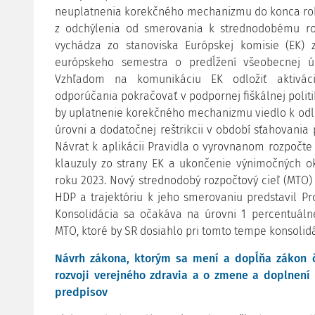
neuplatnenia korekčného mechanizmu do konca rok
z odchýlenia od smerovania k strednodobému r
vychádza zo stanoviska Európskej komisie (EK) 
európskeho semestra o predĺžení všeobecnej ú
Vzhľadom na komunikáciu EK odložiť aktiváci
odporúčania pokračovať v podpornej fiškálnej politi
by uplatnenie korekčného mechanizmu viedlo k odl
úrovni a dodatočnej reštrikcii v období sťahovani
Návrat k aplikácii Pravidla o vyrovnanom rozpočte
klauzuly zo strany EK a ukončenie výnimočných o
roku 2023. Nový strednodobý rozpočtový cieľ (MTO)
HDP a trajektóriu k jeho smerovaniu predstavil Pr
Konsolidácia sa očakáva na úrovni 1 percentuál
MTO, ktoré by SR dosiahlo pri tomto tempe konsolidá
Návrh zákona, ktorým sa mení a dopĺňa zákon č
rozvoji verejného zdravia a o zmene a doplnení 
predpisov