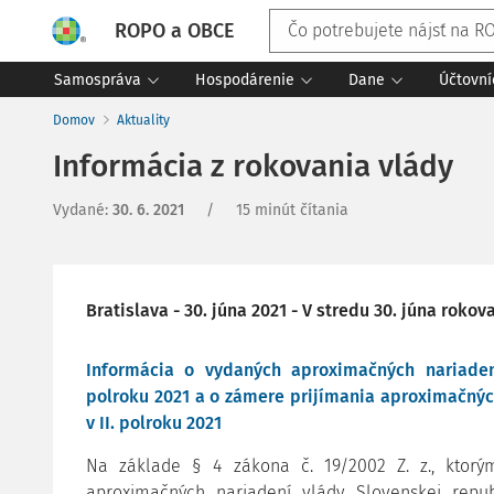
ROPO a OBCE
Samospráva
Hospodárenie
Dane
Účtovní
Domov
Aktuality
Informácia z rokovania vlády
Vydané
:
30. 6. 2021
/
15 minút čítania
Bratislava - 30. júna 2021 - V stredu 30. júna roko
Informácia o vydaných aproximačných nariaden
polroku 2021 a o zámere prijímania aproximačnýc
v II. polroku 2021
Na základe § 4 zákona č. 19/2002 Z. z., ktor
aproximačných nariadení vlády Slovenskej repub