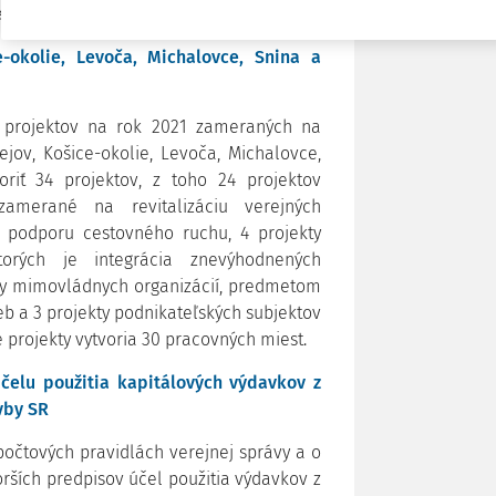
 diskriminácie žien.
e-okolie, Levoča, Michalovce, Snina a
a projektov na rok 2021 zameraných na
jov, Košice-okolie, Levoča, Michalovce,
riť 34 projektov, z toho 24 projektov
merané na revitalizáciu verejných
 a podporu cestovného ruchu, 4 projekty
torých je integrácia znevýhodnených
ty mimovládnych organizácií, predmetom
eb a 3 projekty podnikateľských subjektov
projekty vytvoria 30 pracovných miest.
čelu použitia kapitálových výdavkov z
vby SR
počtových pravidlách verejnej správy a o
rších predpisov účel použitia výdavkov z