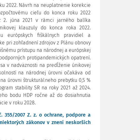
u 2022. Návrh na neuplatnenie korekcie
ozpočtovému cieľu do konca roku 2022
z 2. júna 2021 v rámci jarného balíka
nikovej klauzuly do konca roka 2022.
u európskych fiškálnych pravidiel a
ke pri zohľadnení zdrojov z Plánu obnovy
išnému prístupu na národnej a európskej
a podporných protipandemických opatrení.
 sa v nadväznosti na predĺženie únikovej
kolností na národnej úrovni očakáva od
 na úrovni štrukturálneho prebytku 0,5 %
ogram stability SR na roky 2021 až 2024.
neho bodu HDP ročne až do dosiahnutia
cie v roku 2028.
. 355/2007 Z. z. o ochrane, podpore a
niektorých zákonov v znení neskorších