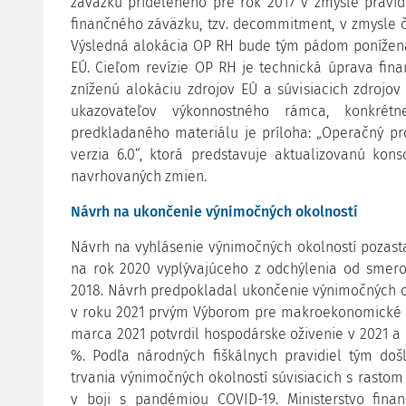
záväzku prideleného pre rok 2017 v zmysle pravid
finančného záväzku, tzv. decommitment, v zmysle č
Výsledná alokácia OP RH bude tým pádom ponížená
EÚ. Cieľom revízie OP RH je technická úprava fin
zníženú alokáciu zdrojov EÚ a súvisiacich zdrojo
ukazovateľov výkonnostného rámca, konkré
predkladaného materiálu je príloha: „Operačný p
verzia 6.0“, ktorá predstavuje aktualizovanú ko
navrhovaných zmien.
Návrh na ukončenie výnimočných okolností
Návrh na vyhlásenie výnimočných okolností pozas
na rok 2020 vyplývajúceho z odchýlenia od smer
2018. Návrh predpokladal ukončenie výnimočných o
v roku 2021 prvým Výborom pre makroekonomické pr
marca 2021 potvrdil hospodárske oživenie v 2021 a
%. Podľa národných fiškálnych pravidiel tým do
trvania výnimočných okolností súvisiacich s rasto
v boji s pandémiou COVID-19. Ministerstvo fina