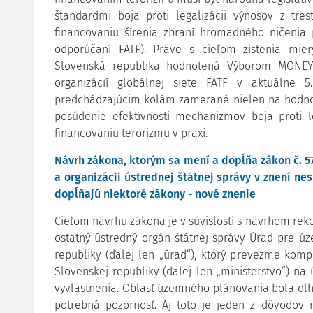
štandardmi boja proti legalizácii výnosov z tres
financovaniu šírenia zbraní hromadného ničenia pr
odporúčaní FATF). Práve s cieľom zistenia mie
Slovenská republika hodnotená Výborom MONEYV
organizácií globálnej siete FATF v aktuálne 5
predchádzajúcim kolám zamerané nielen na hodnot
posúdenie efektívnosti mechanizmov boja proti le
financovaniu terorizmu v praxi.
Návrh zákona, ktorým sa mení a dopĺňa zákon č. 575
a organizácii ústrednej štátnej správy v znení n
dopĺňajú niektoré zákony - nové znenie
Cieľom návrhu zákona je v súvislosti s návrhom reko
ostatný ústredný orgán štátnej správy Úrad pre ú
republiky (ďalej len „úrad“), ktorý prevezme komp
Slovenskej republiky (ďalej len „ministerstvo“) n
vyvlastnenia. Oblasť územného plánovania bola dl
potrebná pozornosť. Aj toto je jeden z dôvodov