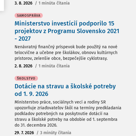
3. 8. 2026
/
1 minúta čítania
SAMOSPRÁVA
Ministerstvo investícií podporilo 15
projektov z Programu Slovensko 2021
- 2027
Nenávratný finančný príspevok bude použitý na nové
telocvične a učebne pre školákov, obnovu kultúrnych
pristorov, zelenšie obce, bezpečejšie cyklotrasy.
2. 8. 2026
/
1 minúta čítania
ŠKOLSTVO
Dotácie na stravu a školské potreby
od 1. 9. 2026
Ministerstvo práce, sociálnych vecí a rodiny SR
upozorňuje zriaďovateľov škôl na termíny predkladania
podkladov potrebných na poskytnutie dotácií na
stravu a školské potreby na obdobie od 1. septembra
do 31. decembra 2026.
29. 7. 2026
/
3 minúty čítania