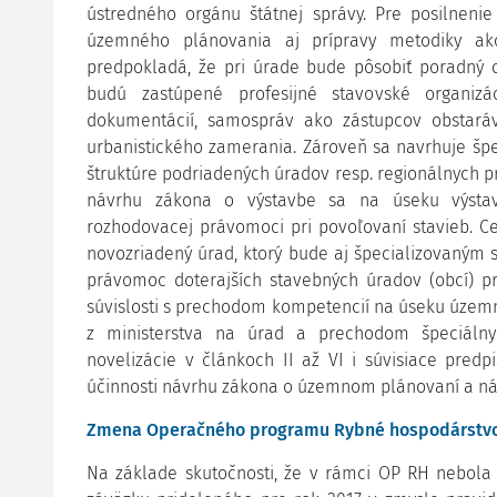
ústredného orgánu štátnej správy. Pre posilnenie
územného plánovania aj prípravy metodiky a
predpokladá, že pri úrade bude pôsobiť poradný
budú zastúpené profesijné stavovské organizá
dokumentácií, samospráv ako zástupcov obstaráva
urbanistického zamerania. Zároveň sa navrhuje špe
štruktúre podriadených úradov resp. regionálnych p
návrhu zákona o výstavbe sa na úseku výstav
rozhodovacej právomoci pri povoľovaní stavieb. Ce
novozriadený úrad, ktorý bude aj špecializovaným
právomoc doterajších stavebných úradov (obcí) pr
súvislosti s prechodom kompetencií na úseku územn
z ministerstva na úrad a prechodom špeciáln
novelizácie v článkoch II až VI i súvisiace pred
účinnosti návrhu zákona o územnom plánovaní a ná
Zmena Operačného programu Rybné hospodárstvo 2
Na základe skutočnosti, že v rámci OP RH nebol