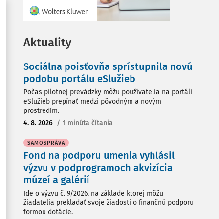
Aktuality
Sociálna poisťovňa sprístupnila novú
podobu portálu eSlužieb
Počas pilotnej prevádzky môžu používatelia na portáli
eSlužieb prepínať medzi pôvodným a novým
prostredím.
4. 8. 2026
/
1 minúta čítania
SAMOSPRÁVA
Fond na podporu umenia vyhlásil
výzvu v podprogramoch akvizícia
múzeí a galérií
Ide o výzvu č. 9/2026, na základe ktorej môžu
žiadatelia prekladať svoje žiadosti o finančnú podporu
formou dotácie.