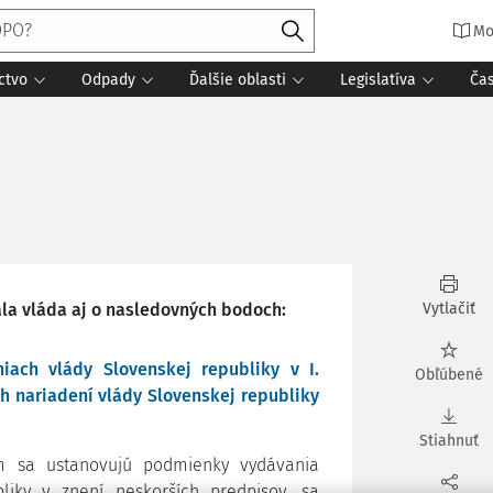
Mo
ctvo
Odpady
Ďalšie oblasti
Legislatíva
Ča
vala vláda aj o nasledovných bodoch:
Vytlačiť
iach vlády Slovenskej republiky v I.
Obľúbené
h nariadení vlády Slovenskej republiky
Stiahnuť
ým sa ustanovujú podmienky vydávania
liky v znení neskorších predpisov, sa