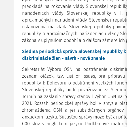
predkladá na rokovanie vlády Slovenskej republi
nariadeniach vlády Slovenskej republiky v I.
aproximačných nariadení vlády Slovenskej republi
ustanovenia má vláda Slovenskej republiky povinn
republiky o aproximačných nariadeniach vlády Slo
zákona v uplynulom období a o ďalšom zámere ich 
Siedma periodická správa Slovenskej republiky k
diskriminácie žien - návrh - nové znenie
Sekretariát Výboru OSN na odstránenie diskrimin
zoznam otázok, tzv. List of Issues, pre prípravu
republiky k Dohovoru o odstránení všetkých forie
Slovenskej republiky budú považované za Siedmu p
Termín na zaslanie správy stanovil Výbor OSN na od
2021. Rozsah periodickej správy bol v zmysle pla
zhromaždenia OSN a jej subsidiárnych orgánov
anglickom jazyku. Súčasťou správy môže byť aj prílo
000 slov v anglickom jazyku. Podkladové materiá