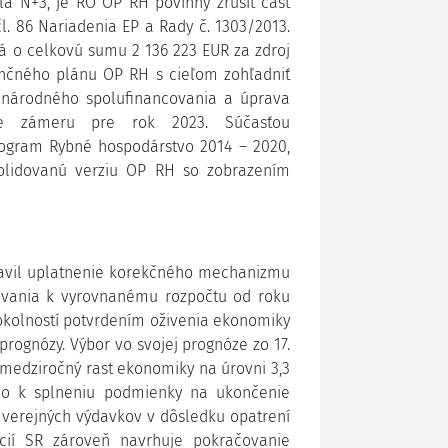
la N+3, je RO OP RH povinný zrušiť časť
l. 86 Nariadenia EP a Rady č. 1303/2013.
 o celkovú sumu 2 136 223 EUR za zdroj
ančného plánu OP RH s cieľom zohľadniť
v národného spolufinancovania a úprava
tne zámeru pre rok 2023. Súčasťou
rogram Rybné hospodárstvo 2014 – 2020,
nsolidovanú verziu OP RH so zobrazením
tavil uplatnenie korekčného mechanizmu
ovania k vyrovnanému rozpočtu od roku
kolností potvrdením oživenia ekonomiky
ognózy. Výbor vo svojej prognóze zo 17.
 medziročný rast ekonomiky na úrovni 3,3
šlo k splneniu podmienky na ukončenie
m verejných výdavkov v dôsledku opatrení
ncií SR zároveň navrhuje pokračovanie