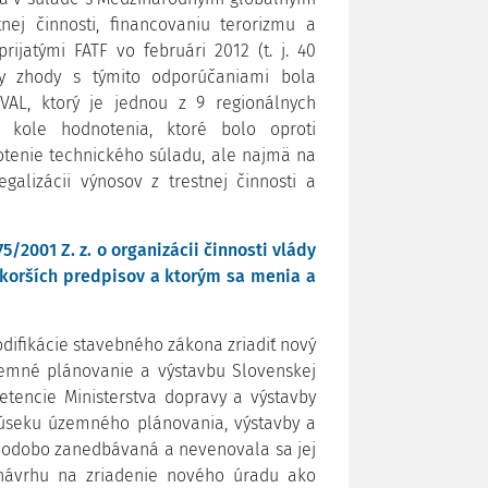
tnej činnosti, financovaniu terorizmu a
ijatými FATF vo februári 2012 (t. j. 40
ry zhody s týmito odporúčaniami bola
AL, ktorý je jednou z 9 regionálnych
. kole hodnotenia, ktoré bolo oproti
enie technického súladu, ale najmä na
galizácii výnosov z trestnej činnosti a
/2001 Z. z. o organizácii činnosti vlády
eskorších predpisov a ktorým sa menia a
difikácie stavebného zákona zriadiť nový
zemné plánovanie a výstavbu Slovenskej
etencie Ministerstva dopravy a výstavby
a úseku územného plánovania, výstavby a
hodobo zanedbávaná a nevenovala sa jej
 návrhu na zriadenie nového úradu ako