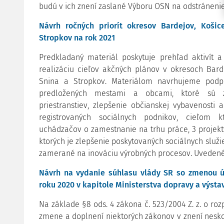
budú v ich znení zaslané Výboru OSN na odstránenie
Návrh ročných priorít okresov Bardejov, Košic
Stropkov na rok 2021
Predkladaný materiál poskytuje prehľad aktivít 
realizáciu cieľov akčných plánov v okresoch Barde
Snina a Stropkov. Materiálom navrhujeme podpo
predložených mestami a obcami, ktoré sú za
priestranstiev, zlepšenie občianskej vybavenosti
registrovaných sociálnych podnikov, cieľom k
uchádzačov o zamestnanie na trhu práce, 3 projek
ktorých je zlepšenie poskytovaných sociálnych služi
zamerané na inováciu výrobných procesov. Uvedené 
Návrh na vydanie súhlasu vlády SR so zmenou ú
roku 2020 v kapitole Ministerstva dopravy a výsta
Na základe §8 ods. 4 zákona č. 523/2004 Z. z. o roz
zmene a doplnení niektorých zákonov v znení nesko