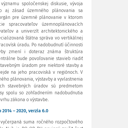
 významu spoločenskej diskusie, vývoja
ko aj zásad územného plánovania sa
 orgán pre územné plánovanie v ktorom
cie spracovateľov územnoplánovacích
teľov a univerzít architektonického a
cializovaná štátna správa vo vertikálnej
racovísk úradu. Po nadobudnutí účinnosti
by zmení i doteraz známa štruktúra
ntrálne bude povoľovanie stavieb riadiť
 stavebným úradom pre niektoré stavby a
ejde na jeho pracoviská v regiónoch. V
ého plánovania, výstavby a vyvlastnenia
ych stavebných úradov sú predmetom
pisy spolu so zohľadnením nadobudnutia
vrhu zákona o výstavbe.
014 – 2020, verzia 6.0
a vyčerpaná suma ročného rozpočtového