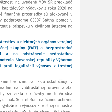
dväznosti na uvedené MDV SR predkladá
) kapitálových výdavkov z roku 2020 na
é finančné prostriedky sú alokované v
, v podprograme 05507 Štátna pomoc v
ytnutie príspevku v civilnom letectve na
erstiev a niektorých orgánov verejnej
čnej skupiny (FATF) a bezprostredné
sti a na odstránenie nedostatkov
dnotenia Slovenskej republiky Výborom
proti legalizácii výnosov z trestnej
ovanie terorizmu sa často uskutočňuje v
hradne na vnútroštátnej úrovni alebo
aby sa vzala do úvahy medzinárodná
ý účinok. So zreteľom na účinnú ochranu
galizáciou výnosov z trestnej činnosti a
va v súlade s Medzinárodnými globálnymi