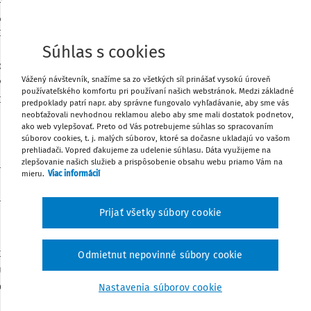
Zdieľať
ky Informácia o vydaných aproximačných
 polroku 2021 a o zámere prijímania
ky v II. polroku 2021. Na základe tohto
Súhlas s cookies
Poznámka
osť informovať Národnú radu Slovenskej
Vážený návštevník, snažíme sa zo všetkých síl prinášať vysokú úroveň
venskej republiky, vydaných podľa tohto
používateľského komfortu pri používaní našich webstránok. Medzi základné
prijímania v nasledujúcom období
predpoklady patrí napr. aby správne fungovalo vyhľadávanie, aby sme vás
neobťažovali nevhodnou reklamou alebo aby sme mali dostatok podnetov,
 Dohovoru o odstránení všetkých foriem
ako web vylepšovať. Preto od Vás potrebujeme súhlas so spracovaním
súborov cookies, t. j. malých súborov, ktoré sa dočasne ukladajú vo vašom
prehliadači. Vopred ďakujeme za udelenie súhlasu. Dáta využijeme na
zlepšovanie našich služieb a prispôsobenie obsahu webu priamo Vám na
ácie žien zaslal Slovenskej republike
mieru.
Viac informácií
 Siedmej periodickej správy Slovenskej
m diskriminácie žien. Písomné odpovede
Prijať všetky súbory cookie
eriodickú správu Slovenskej republiky.
stránenie diskriminácie žien na 19. júla
tných procedurálnych pravidiel Valného
Odmietnut nepovinné súbory cookie
 ustálený na maximálne 21 200 slov v
ha, pričom jej rozsah nesmie prekročiť 2
Nastavenia súborov cookie
ly zaslané rezortmi v anglickom jazyku