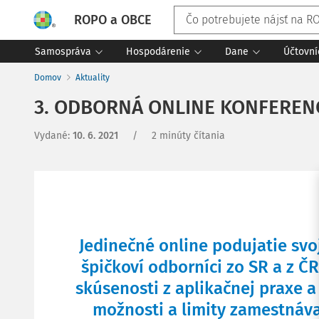
ROPO a OBCE
Samospráva
Hospodárenie
Dane
Účtovní
Domov
Aktuality
3. ODBORNÁ ONLINE KONFEREN
Vydané
:
10. 6. 2021
/
2 minúty čítania
Jedinečné online podujatie svo
špičkoví odborníci zo SR a z Č
skúsenosti z aplikačnej praxe a
možnosti a limity zamestnáva