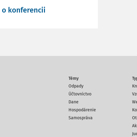
o konferencii
Témy
Ty
Odpady
Kn
Účtovníctvo
Vz
Dane
We
Hospodárenie
Ko
Samospráva
Ot
Ak
Ju