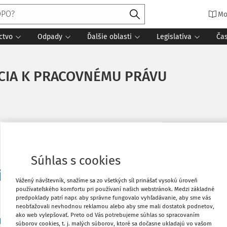
Mo
ctvo
Odpady
Ďalšie oblasti
Legislatíva
Ča
CIA K PRACOVNÉMU PRÁVU
Vytlačiť
Súhlas s cookies
jho druhu, na ktorom sa
Obľúbené
Vážený návštevník, snažíme sa zo všetkých síl prinášať vysokú úroveň
R podelia o svoje bohaté
používateľského komfortu pri používaní našich webstránok. Medzi základné
predpoklady patrí napr. aby správne fungovalo vyhľadávanie, aby sme vás
 o legislatívny pohľad na
Stiahnuť
neobťažovali nevhodnou reklamou alebo aby sme mali dostatok podnetov,
ako web vylepšovať. Preto od Vás potrebujeme súhlas so spracovaním
teľa pri nastavovaní a
súborov cookies, t. j. malých súborov, ktoré sa dočasne ukladajú vo vašom