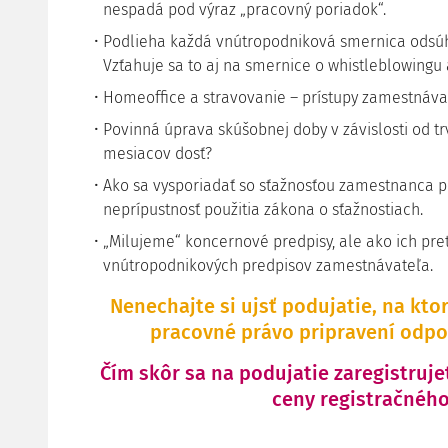
nespadá pod výraz „pracovný poriadok“.
Podlieha každá vnútropodniková smernica ods
Vzťahuje sa to aj na smernice o whistleblowingu
Homeoffice a stravovanie – prístupy zamestnávat
Povinná úprava skúšobnej doby v závislosti od tr
mesiacov dosť?
Ako sa vysporiadať so sťažnosťou zamestnanca po
neprípustnosť použitia zákona o sťažnostiach.
„Milujeme“ koncernové predpisy, ale ako ich pr
vnútropodnikových predpisov zamestnávateľa.
Nenechajte si ujsť podujatie, na kto
pracovné právo pripravení odpov
Čím skôr sa na podujatie zaregistruje
ceny registračného