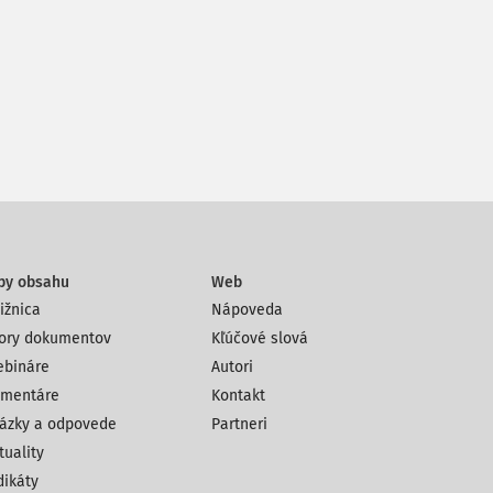
py obsahu
Web
ižnica
Nápoveda
ory dokumentov
Kľúčové slová
bináre
Autori
mentáre
Kontakt
ázky a odpovede
Partneri
tuality
dikáty