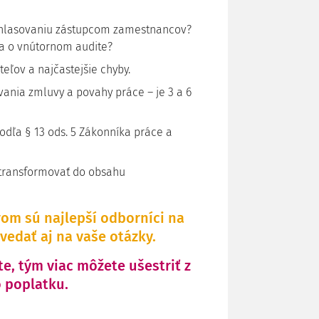
úhlasovaniu zástupcom zamestnancov?
 a o vnútornom audite?
eľov a najčastejšie chyby.
vania zmluvy a povahy práce – je 3 a 6
dľa § 13 ods. 5 Zákonníka práce a
etransformovať do obsahu
rom sú najlepší odborníci na
edať aj na vaše otázky.
te, tým viac môžete ušestriť z
 poplatku.