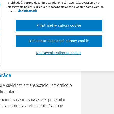
prehliadači. Vopred ďakujeme za udelenie súhlasu. Dáta využijeme na
avidiel v pracovnom práve.
Zdieľať
zlepšovanie našich služieb a prispôsobenie obsahu webu priamo Vám na
mieru.
Viac informácií
ehať počas dvoch dní
Poznámka
Prijať všetky súbory cookie
 – 15:30 hod.
 – 15:30 hod.
Odmietnut nepovinné súbory cookie
ne cez MS Teams
Nastavenia súborov cookie
adných tematických oblastí
:
práce
 v súvislosti s transpozíciou smernice o
dmienkach.
ovinnosti zamestnávateľa pri vzniku
 pracovnoprávneho vzťahu“ a čo je