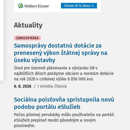
Aktuality
SAMOSPRÁVA
Samosprávy dostatnú dotácie za
prenesený výkon štátnej správy na
úseku výstavby
Úrad pre územné plánovanie a výstavbu SR v
najbližších dňoch poskytne obciam a mestám dotácie
na rok 2026 v celkovej výške 6 050 000 eur.
6. 8. 2026
/
1 minúta čítania
Sociálna poisťovňa sprístupnila novú
podobu portálu eSlužieb
Počas pilotnej prevádzky môžu používatelia na portáli
eSlužieb prepínať medzi pôvodným a novým
prostredím.