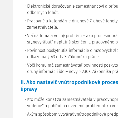
Elektronické doručovanie zamestnancovi a príp
odberných lehôt.
Pracovné a kalendárne dni, nové 7-dňové lehoty a
zamestnávateľa.
Večná téma a večný problém – ako procesnoprá
si „nevyrábať“ neplatné skončenia pracovného 
Povinnosť poskytnutia informácie o mzdových zl
odkazu na § 43 ods. 3 Zákonníka práce.
Voči komu má zamestnávateľ povinnosti poskyto
druhy informácií ide – nový § 230a Zákonníka pr
II. Ako nastaviť vnútropodnikové proce
úpravy
Kto môže konať za zamestnávateľa v pracovnopr
vedenie“ a pohľad na uvedenú problematiku vo s
Akým spôsobom vytvárať vnútropodnikové predpi