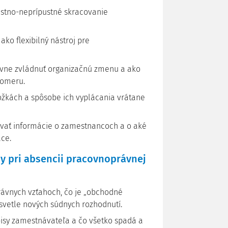
ustno-neprípustné skracovanie
ko flexibilný nástroj pre
vne zvládnuť organizačnú zmenu a ako
pomeru.
ožkách a spôsobe ich vyplácania vrátane
vať informácie o zamestnancoch a o aké
áce.
sy pri absencii pracovnoprávnej
ávnych vzťahoch, čo je „obchodné
vetle nových súdnych rozhodnutí.
sy zamestnávateľa a čo všetko spadá a