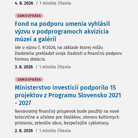
4. 8. 2026
/
1 minúta čítania
SAMOSPRÁVA
Fond na podporu umenia vyhlásil
výzvu v podprogramoch akvizícia
múzeí a galérií
Ide o výzvu č. 9/2026, na základe ktorej môžu
žiadatelia prekladať svoje žiadosti o finančnú podporu
formou dotácie.
3. 8. 2026
/
1 minúta čítania
SAMOSPRÁVA
Ministerstvo investícií podporilo 15
projektov z Programu Slovensko 2021
- 2027
Nenávratný finančný príspevok bude použitý na nové
telocvične a učebne pre školákov, obnovu kultúrnych
pristorov, zelenšie obce, bezpečejšie cyklotrasy.
2. 8. 2026
/
1 minúta čítania