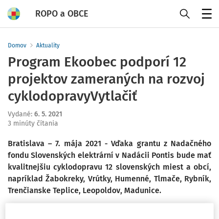
ROPO a OBCE
Menu
Domov
Aktuality
Program Ekoobec podporí 12
projektov zameraných na rozvoj
cyklodopravyVytlačiť
Vydané
:
6. 5. 2021
3 minúty čítania
Bratislava – 7. mája 2021 - Vďaka grantu z Nadačného
fondu Slovenských elektrární v Nadácii Pontis bude mať
kvalitnejšiu cyklodopravu 12 slovenských miest a obcí,
napríklad Žabokreky, Vrútky, Humenné, Tlmače, Rybník,
Trenčianske Teplice, Leopoldov, Madunice.
Nadačný fond Slovenských elektrární v Nadácii Pontis