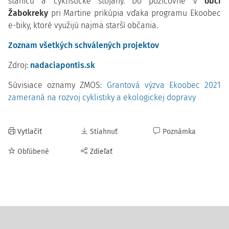
stanicu a cyklistické stojany. Do požičovne v
obci
Žabokreky
pri Martine prikúpia vďaka programu Ekoobec
e-biky, ktoré využijú najmä starší občania.
Zoznam všetkých schválených projektov
Zdroj:
nadaciapontis.sk
Súvisiace oznamy ZMOS:
Grantová výzva Ekoobec 2021
zameraná na rozvoj cyklistiky a ekologickej dopravy
Vytlačiť
Stiahnuť
Poznámka
Obľúbené
Zdieľať