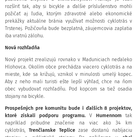
rozšíriť tak, aby si bicykle a ďalšie príslušenstvo mohli
požičať aj ľudia, ktorým zdravotné alebo ekonomické
prekážky aktuálne bránia využívať možnosti cyklotrás v
Trstenej. Požičovňa bude bezplatná, záujemcovia zaplatia
iba vratnú zálohu.
Nová rozhľadňa
Nový projekt zrealizujú rovnako v Maduniciach neďaleko
Hlohovca. Okolím obce prechádza viacero cyklotrás a na
mieste, kde sa križujú, vznikol v minulosti umelý kopec.
Aby z neho mali turisti ešte lepší výhľad, chce na ňom
obec vybudovať rozhľadňu. Pod kopcom sa tiež osadia
stojany na bicykle.
Prospešných pre komunitu bude i ďalších 8 projektov,
ktoré získali podporu programu.
V
Humennom
tak
napríklad pribudne značenie na viac ako 34 km
cyklotrás,
Trenčianske Teplice
zase dostanú nabíjaciu