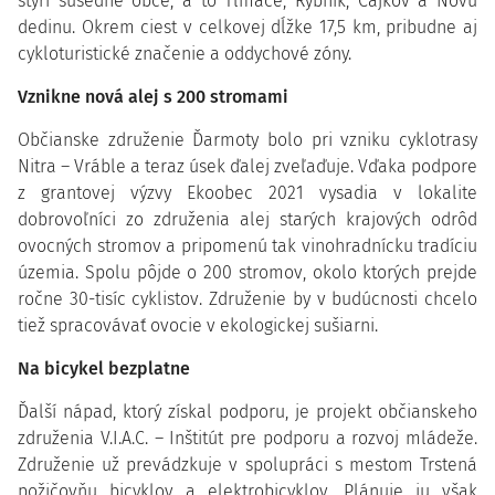
štyri susedné obce, a to Tlmače, Rybník, Čajkov a Novú
dedinu. Okrem ciest v celkovej dĺžke 17,5 km, pribudne aj
cykloturistické značenie a oddychové zóny.
Vznikne nová alej s 200 stromami
Občianske združenie Ďarmoty bolo pri vzniku cyklotrasy
Nitra – Vráble a teraz úsek ďalej zveľaďuje. Vďaka podpore
z grantovej výzvy Ekoobec 2021 vysadia v lokalite
dobrovoľníci zo združenia alej starých krajových odrôd
ovocných stromov a pripomenú tak vinohradnícku tradíciu
územia. Spolu pôjde o 200 stromov, okolo ktorých prejde
ročne 30-tisíc cyklistov. Združenie by v budúcnosti chcelo
tiež spracovávať ovocie v ekologickej sušiarni.
Na bicykel bezplatne
Ďalší nápad, ktorý získal podporu, je projekt občianskeho
združenia V.I.A.C. – Inštitút pre podporu a rozvoj mládeže.
Združenie už prevádzkuje v spolupráci s mestom Trstená
požičovňu bicyklov a elektrobicyklov. Plánuje ju však