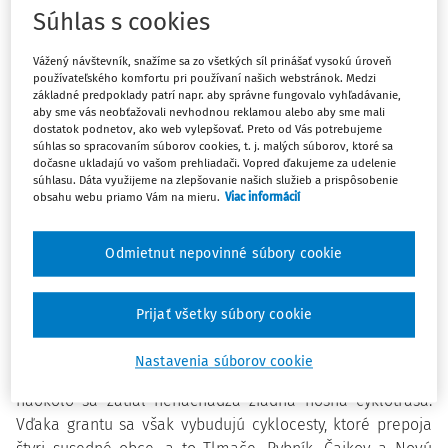
Súhlas s cookies
vyhlásil v marci grantovú výzvu
Ekoobec 2021
. Cyklistika
ako šport, či už rekreačný alebo profesionálny, je na
Vážený návštevník, snažíme sa zo všetkých síl prinášať vysokú úroveň
Slovensku dlhodobo populárna. Na tento fakt zareagovala
používateľského komfortu pri používaní našich webstránok. Medzi
aj spoločnosť Slovenské elektrárne a každoročný grantový
základné predpoklady patrí napr. aby správne fungovalo vyhľadávanie,
aby sme vás neobťažovali nevhodnou reklamou alebo aby sme mali
program tentoraz zacielila na rozvoj cyklistickej dopravy v
dostatok podnetov, ako web vylepšovať. Preto od Vás potrebujeme
regiónoch, kde pôsobia jej pobočky.
súhlas so spracovaním súborov cookies, t. j. malých súborov, ktoré sa
dočasne ukladajú vo vašom prehliadači. Vopred ďakujeme za udelenie
Do výzvy sa prihlásilo spolu 48 projektov, z toho bolo 44
súhlasu. Dáta využijeme na zlepšovanie našich služieb a prispôsobenie
obsahu webu priamo Vám na mieru.
Viac informácií
oprávnených žiadateľov. Odborná porota z nich vybrala 12
najlepších. Celková prerozdelená suma dosahuje 80-tisíc
eur.
Odmietnut nepovinné súbory cookie
Nová cyklotrasa v Štiavnických vrchoch
Prijať všetky súbory cookie
Novinky čakajú napríklad okolie mesta Tlmače a obce
Rybník. Lokalita ponúka pekné výhľady z vinohradov na
Nastavenia súborov cookie
okolitú krajinu či lesné prostredie Štiavnických vrchov, no
naokolo sa zatiaľ nenachádza žiadna nosná cyklotrasa.
Vďaka grantu sa však vybudujú cyklocesty, ktoré prepoja