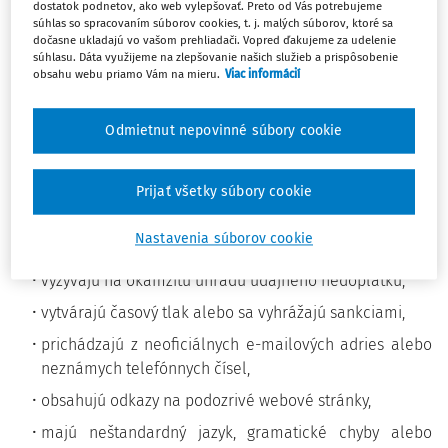
dostatok podnetov, ako web vylepšovať. Preto od Vás potrebujeme
nedoplatku. Ich cieľom je
prinútiť adresáta, aby klikol na
súhlas so spracovaním súborov cookies, t. j. malých súborov, ktoré sa
priložený odkaz, otvoril podozrivú prílohu alebo zadal
dočasne ukladajú vo vašom prehliadači. Vopred ďakujeme za udelenie
súhlasu. Dáta využijeme na zlepšovanie našich služieb a prispôsobenie
údaje z platobnej karty, internetbankingu či dokladu
obsahu webu priamo Vám na mieru.
Viac informácií
totožnosti.
Zvýšenú pozornosť by mali adresáti venovať najmä
Odmietnut nepovinné súbory cookie
správam, ktoré:
sľubujú rýchle vrátenie dane po kliknutí na odkaz,
Prijať všetky súbory cookie
žiadajú zadanie údajov z platobnej karty alebo
Nastavenia súborov cookie
internetbankingu,
vyzývajú na okamžitú úhradu údajného nedoplatku,
vytvárajú časový tlak alebo sa vyhrážajú sankciami,
prichádzajú z neoficiálnych e-mailových adries alebo
neznámych telefónnych čísel,
obsahujú odkazy na podozrivé webové stránky,
majú neštandardný jazyk, gramatické chyby alebo