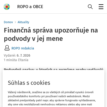
ROPO a OBCE
Menu
Domov
Aktuality
Finančná správa upozorňuje na
podvody v jej mene
ROPO redakcia
Vydané
:
6. 7. 2026
1 minúta čítania
Podvodné správy, v ktorých sa neznáme osoby vydávajú
za finančnú správu, daňový úrad alebo niektorý z jej
organizačných útvarov, sa šíria e-mailom, SMS alebo cez
Súhlas s cookies
falošné webové stránky.
Vážený návštevník, snažíme sa zo všetkých síl prinášať vysokú úroveň
používateľského komfortu pri používaní našich webstránok. Medzi
Najčastejšie informujú o údajnom nároku na vrátenie
základné predpoklady patrí napr. aby správne fungovalo vyhľadávanie,
aby sme vás neobťažovali nevhodnou reklamou alebo aby sme mali
dane, prípadne vyzývajú na úhradu fiktívneho daňového