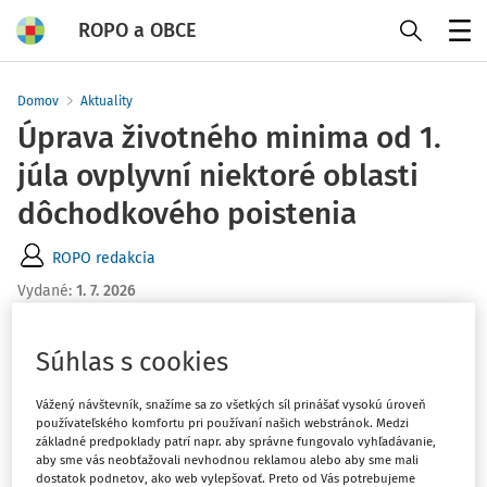
ROPO a OBCE
Menu
Domov
Aktuality
Úprava životného minima od 1.
júla ovplyvní niektoré oblasti
dôchodkového poistenia
ROPO redakcia
Vydané
:
1. 7. 2026
1 minúta čítania
Od 1. júla 2026 sa suma životného minima zvyšuje z
Súhlas s cookies
284,13 eura na 295,22 eura mesačne.
Vážený návštevník, snažíme sa zo všetkých síl prinášať vysokú úroveň
používateľského komfortu pri používaní našich webstránok. Medzi
Zmena sa dotkne najmä:
základné predpoklady patrí napr. aby správne fungovalo vyhľadávanie,
aby sme vás neobťažovali nevhodnou reklamou alebo aby sme mali
dostatok podnetov, ako web vylepšovať. Preto od Vás potrebujeme
výšky
nezraziteľných súm pri exekučných zrážkach z