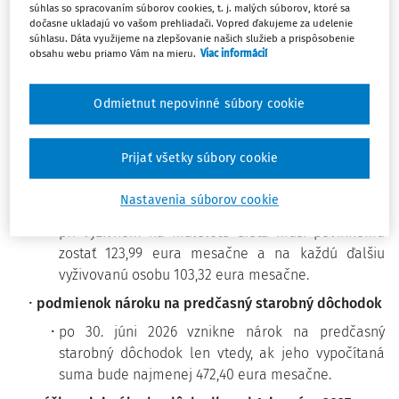
súhlas so spracovaním súborov cookies, t. j. malých súborov, ktoré sa
dôchodku
dočasne ukladajú vo vašom prehliadači. Vopred ďakujeme za udelenie
súhlasu. Dáta využijeme na zlepšovanie našich služieb a prispôsobenie
pri neprednostných pohľadávkach musí povinnému
obsahu webu priamo Vám na mieru.
Viac informácií
po vykonaní zrážok zostať 413,30 eura mesačne, na
každú vyživovanú osobu musí zostať ďalších 206,65
Odmietnut nepovinné súbory cookie
eura mesačne,
pri prednostných pohľadávkach, okrem výživného
Prijať všetky súbory cookie
na dieťa, musí povinnému zostať 295,22 eura
mesačne a na každú vyživovanú osobu ďalších
Nastavenia súborov cookie
147,61 eura mesačne,
pri výživnom na maloleté dieťa musí povinnému
zostať 123,99 eura mesačne a na každú ďalšiu
vyživovanú osobu 103,32 eura mesačne.
podmienok nároku na predčasný starobný dôchodok
po 30. júni 2026 vznikne nárok na predčasný
starobný dôchodok len vtedy, ak jeho vypočítaná
suma bude najmenej 472,40 eura mesačne.