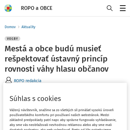
ROPO a OBCE
Menu
Domov
Aktuality
VOĽBY
Mestá a obce budú musieť
rešpektovať ústavný princíp
rovnosti váhy hlasu občanov
ROPO redakcia
Vydané
:
24. 6. 2026
1 minúta čítania
Súhlas s cookies
V nadväznosti na rozhodnutie Ústavného súdu SR o
Vážený návštevník, snažíme sa zo všetkých síl prinášať vysokú úroveň
nesúlade časti zákona o hlavnom meste Bratislave s
používateľského komfortu pri používaní našich webstránok. Medzi
základné predpoklady patrí napr. aby správne fungovalo vyhľadávanie,
Ústavou SR to uviedol predseda Združenia miest a obcí
aby sme vás neobťažovali nevhodnou reklamou alebo aby sme mali
Slovenska Jozef Božik.
dostatok podnetov, ako web vylepšovať. Preto od Vás potrebujeme