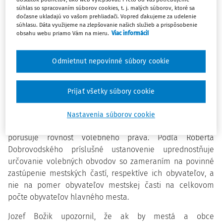
súhlas so spracovaním súborov cookies, t. j. malých súborov, ktoré sa
dočasne ukladajú vo vašom prehliadači. Vopred ďakujeme za udelenie
Nesúlad s ústavou, ale i Medzinárodným paktom o
súhlasu. Dáta využijeme na zlepšovanie našich služieb a prispôsobenie
obsahu webu priamo Vám na mieru.
Viac informácií
občianskych a politických právach skonštatoval Ústavný
súd SR v prípade ustanovenia, ktoré hovorí, že „počet
poslancov volených v jednotlivých mestských častiach určí
Odmietnut nepovinné súbory cookie
mestské zastupiteľstvo podľa podielu počtu obyvateľov
mestskej časti na celkovom počte obyvateľov hlavného
Prijať všetky súbory cookie
mesta, pričom každá z nich má v mestskom zastupiteľstve
aspoň jedného poslanca“.
Nastavenia súborov cookie
Ombudsman napadol toto ustanovenie s argumentom, že
porušuje rovnosť volebného práva. Podľa Róberta
Dobrovodského príslušné ustanovenie uprednostňuje
určovanie volebných obvodov so zameraním na povinné
zastúpenie mestských častí, respektíve ich obyvateľov, a
nie na pomer obyvateľov mestskej časti na celkovom
počte obyvateľov hlavného mesta.
Jozef Božik upozornil, že ak by mestá a obce