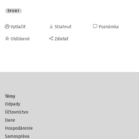
ŠPORT
Vytlačiť
Stiahnuť
Poznámka
Obľúbené
Zdieľať
Témy
Odpady
Účtovníctvo
Dane
Hospodárenie
Samospráva