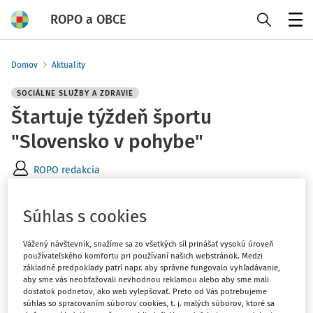
ROPO a OBCE
Menu
Domov
Aktuality
SOCIÁLNE SLUŽBY A ZDRAVIE
Štartuje týždeň športu
"Slovensko v pohybe"
ROPO redakcia
Vydané
:
21. 6. 2026
1 minúta čítania
Súhlas s cookies
Národný týždeň športu, pohybových aktivít a zdravého
Vážený návštevník, snažíme sa zo všetkých síl prinášať vysokú úroveň
životného štýlu - Slovensko v pohybe začína 21. júna
používateľského komfortu pri používaní našich webstránok. Medzi
2026 a potrvá do 28. júna 2026. Ide o iniciatívu
základné predpoklady patrí napr. aby správne fungovalo vyhľadávanie,
aby sme vás neobťažovali nevhodnou reklamou alebo aby sme mali
Slovenského olympijského a športového výboru.
dostatok podnetov, ako web vylepšovať. Preto od Vás potrebujeme
súhlas so spracovaním súborov cookies, t. j. malých súborov, ktoré sa