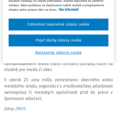
dočasne ukladajú vo vašom prehliadači. Vopred ďakujeme za udelenie
Cieľom tejto iniciatívy je podporiť pravidelný pohyb, zdravý
súhlasu. Dáta využijeme na zlepšovanie našich služieb a prispôsobenie
životný štýl a vytvoriť priestor na zapojenie obyvateľov
obsahu webu priamo Vám na mieru.
Viac informácií
všetkých vekových kategórií do športových, pohybových a
komunitných aktivít.
Odmietnut nepovinné súbory cookie
Samosprávy sa do národného týždňa môžu zapojiť behom,
športovými popoludniami pre rodiny, pohybovými
Prijať všetky súbory cookie
aktivitami pre deti, mládež alebo seniorov, prezentáciou
miestnych športových klubov, školskými športovými
Nastavenia súborov cookie
podujatiami, komunitnými cvičeniami, turistikou,
cyklopodujatiami alebo inými formami pohybu, ktoré sú
vhodné pre mesto či obec.
V utorok 23. júna môžu zamestnanci obecného alebo
mestského úradu, organizácií v zriaďovateľskej pôsobnosti
samosprávy či mestských spoločností prísť do práce v
športovom oblečení.
Zdroj:
ZMOS