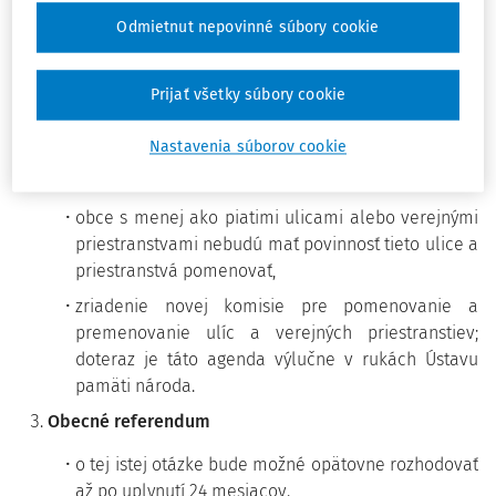
sprísnenie a spresnenie parametrov pre
Odmietnut nepovinné súbory cookie
združovanie obcí, v ktorých nikto nekandiduje na
starostu,
Prijať všetky súbory cookie
riešenie situácií, keď je problém s kandidátmi na
poslancov.
Nastavenia súborov cookie
Pomenovanie ulíc a verejných priestranstiev
obce s menej ako piatimi ulicami alebo verejnými
priestranstvami nebudú mať povinnosť tieto ulice a
priestranstvá pomenovať,
zriadenie novej komisie pre pomenovanie a
premenovanie ulíc a verejných priestranstiev;
doteraz je táto agenda výlučne v rukách Ústavu
pamäti národa.
Obecné referendum
o tej istej otázke bude možné opätovne rozhodovať
až po uplynutí 24 mesiacov.