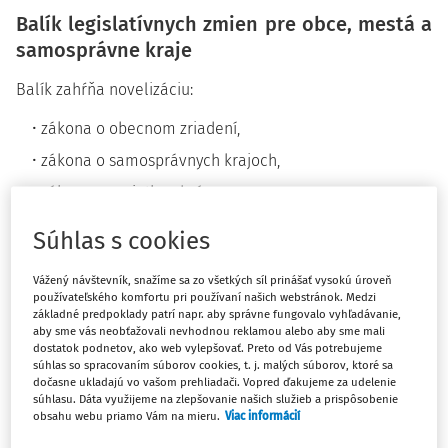
Balík legislatívnych zmien pre obce, mestá a
samosprávne kraje
Balík zahŕňa novelizáciu:
zákona o obecnom zriadení,
zákona o samosprávnych krajoch,
zákona o majetku obcí,
zákona o majetku samosprávnych krajov.
Súhlas s cookies
Hlavným cieľom je zosúladiť doteraz odlišné právne
Vážený návštevník, snažíme sa zo všetkých síl prinášať vysokú úroveň
úpravy a nastaviť jednotné, prehľadné a vykonateľné
používateľského komfortu pri používaní našich webstránok. Medzi
pravidlá pre všetky úrovne územnej samosprávy.
základné predpoklady patrí napr. aby správne fungovalo vyhľadávanie,
aby sme vás neobťažovali nevhodnou reklamou alebo aby sme mali
Kľúčové zmeny pre obce a mestá
dostatok podnetov, ako web vylepšovať. Preto od Vás potrebujeme
súhlas so spracovaním súborov cookies, t. j. malých súborov, ktoré sa
dočasne ukladajú vo vašom prehliadači. Vopred ďakujeme za udelenie
Navrhované úpravy sa týkajú najmä týchto oblastí:
súhlasu. Dáta využijeme na zlepšovanie našich služieb a prispôsobenie
obsahu webu priamo Vám na mieru.
Viac informácií
Združovanie nefunkčných obcí