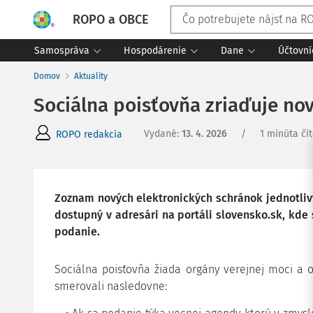
ROPO a OBCE
Samospráva
Hospodárenie
Dane
Účtovní
Domov
Aktuality
Sociálna poisťovňa zriaďuje no
Vydané
:
13. 4. 2026
/
1 minúta čí
ROPO redakcia
Zoznam nových elektronických schránok jednotliv
dostupný v adresári na portáli slovensko.sk, kde
podanie.
Sociálna poisťovňa žiada orgány verejnej moci a 
smerovali nasledovne: