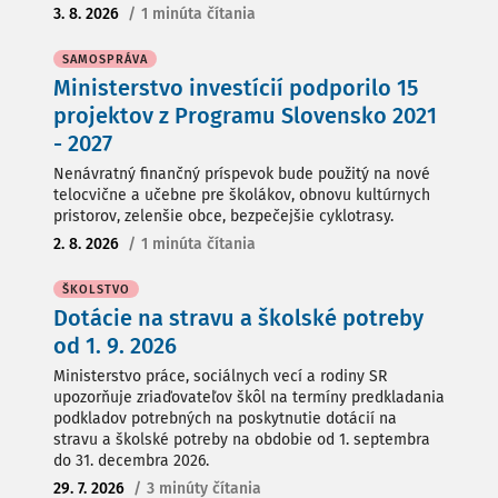
3. 8. 2026
/
1 minúta čítania
SAMOSPRÁVA
Ministerstvo investícií podporilo 15
projektov z Programu Slovensko 2021
- 2027
Nenávratný finančný príspevok bude použitý na nové
telocvične a učebne pre školákov, obnovu kultúrnych
pristorov, zelenšie obce, bezpečejšie cyklotrasy.
2. 8. 2026
/
1 minúta čítania
ŠKOLSTVO
Dotácie na stravu a školské potreby
od 1. 9. 2026
Ministerstvo práce, sociálnych vecí a rodiny SR
upozorňuje zriaďovateľov škôl na termíny predkladania
podkladov potrebných na poskytnutie dotácií na
stravu a školské potreby na obdobie od 1. septembra
do 31. decembra 2026.
29. 7. 2026
/
3 minúty čítania