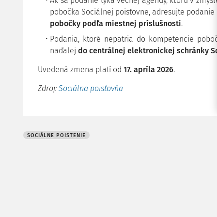
Ak sa podanie týka vecnej agendy, ktorú v zmys
pobočka Sociálnej poisťovne, adresujte podani
pobočky podľa miestnej príslušnosti
.
Podania, ktoré nepatria do kompetencie poboč
naďalej
do centrálnej elektronickej schránky S
Uvedená zmena platí od
17. apríla 2026
.
Zdroj:
Sociálna poisťovňa
SOCIÁLNE POISTENIE