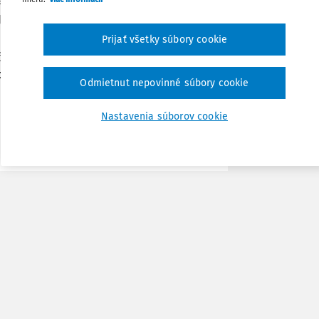
le platných predpisov vybavuje konkrétna
Zdieľať
e priamo do
elektronickej schránky danej
Prijať všetky súbory cookie
Poznámka
iek, tzv.
všeobecné podania,
zasielajte
ociálnej poisťovne (ústredia)
.
Odmietnut nepovinné súbory cookie
Nastavenia súborov cookie