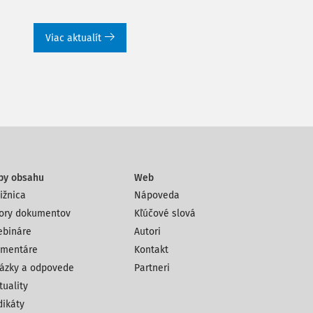
Viac aktualít
py obsahu
Web
ižnica
Nápoveda
ory dokumentov
Kľúčové slová
bináre
Autori
mentáre
Kontakt
ázky a odpovede
Partneri
tuality
dikáty