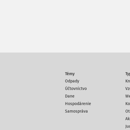
Témy
Ty
Odpady
Kn
Účtovníctvo
Vz
Dane
We
Hospodárenie
Ko
Samospráva
Ot
Ak
Ju