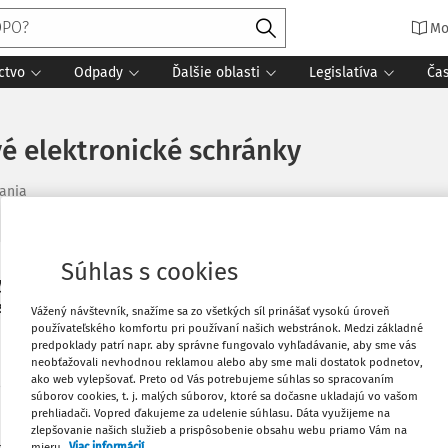
Mo
ctvo
Odpady
Ďalšie oblasti
Legislatíva
Ča
vé elektronické schránky
tania
Súhlas s cookies
ých pobočiek Sociálnej poisťovne bude
Vytlačiť
 si vyberiete správnu schránku pre vaše
Vážený návštevník, snažíme sa zo všetkých síl prinášať vysokú úroveň
používateľského komfortu pri používaní našich webstránok. Medzi základné
Obľúbené
predpoklady patrí napr. aby správne fungovalo vyhľadávanie, aby sme vás
neobťažovali nevhodnou reklamou alebo aby sme mali dostatok podnetov,
ako web vylepšovať. Preto od Vás potrebujeme súhlas so spracovaním
občanov, aby svoje elektronické podania
súborov cookies, t. j. malých súborov, ktoré sa dočasne ukladajú vo vašom
Stiahnuť
prehliadači. Vopred ďakujeme za udelenie súhlasu. Dáta využijeme na
zlepšovanie našich služieb a prispôsobenie obsahu webu priamo Vám na
mieru.
Viac informácií