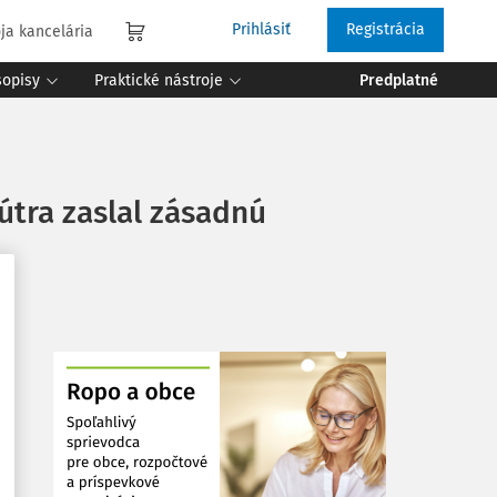
Prihlásiť
Registrácia
ja kancelária
sopisy
Praktické nástroje
Predplatné
útra zaslal zásadnú