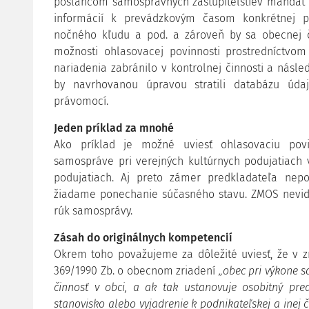
poslancom samosprávnych zastupiteľstiev mandát 
informácií k prevádzkovým časom konkrétnej p
nočného kľudu a pod. a zároveň by sa obecnej č
možnosti ohlasovacej povinnosti prostredníctv
nariadenia zabránilo v kontrolnej činnosti a násle
by navrhovanou úpravou stratili databázu úda
právomocí.
Jeden príklad za mnohé
Ako príklad je možné uviesť ohlasovaciu povi
samospráve pri verejných kultúrnych podujatiach 
podujatiach. Aj preto zámer predkladateľa nep
žiadame ponechanie súčasného stavu. ZMOS nevidí
rúk samosprávy.
Zásah do originálnych kompetencií
Okrem toho považujeme za dôležité uviesť, že v zm
369/1990 Zb. o obecnom zriadení
„obec pri výkone
činnosť v obci, a ak tak ustanovuje osobitný pred
stanovisko alebo vyjadrenie k podnikateľskej a inej 