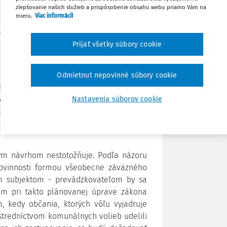
zlepšovanie našich služieb a prispôsobenie obsahu webu priamo Vám na
Stiahnuť
mieru.
Viac informácií
ravuje zmeny v zákone o živnostenskom
j základný zákon komunálu, teda zákon
Prijať všetky súbory cookie
Zdieľať
 a mestám oprávnenie ukladať fyzickým
Odmietnut nepovinné súbory cookie
Poznámka
movaciu povinnosť alebo inú povinnosť
 ak ustanoveným prevádzkovým časom
Nastavenia súborov cookie
ladateľ odôvodňuje výhradne zlepšením
ým návrhom nestotožňuje. Podľa názoru
ovinnosti formou všeobecne záväzného
m subjektom - prevádzkovateľom by sa
om pri takto plánovanej úprave zákona
 kedy občania, ktorých vôľu vyjadruje
ostredníctvom komunálnych volieb udelili