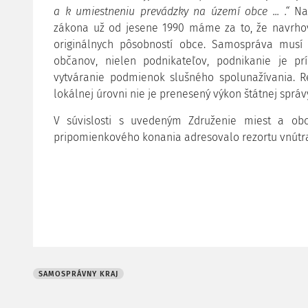
a k umiestneniu prevádzky na území obce ... .“
Na
zákona už od jesene 1990 máme za to, že navrh
originálnych pôsobností obce. Samospráva musí
občanov, nielen podnikateľov, podnikanie je prí
vytváranie podmienok slušného spolunažívania. R
lokálnej úrovni nie je prenesený výkon štátnej sprá
V súvislosti s uvedeným Združenie miest a ob
pripomienkového konania adresovalo rezortu vnútr
SAMOSPRÁVNY KRAJ