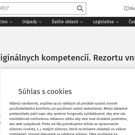
Mo
ctvo
Odpady
Ďalšie oblasti
Legislatíva
Ča
ginálnych kompetencií. Rezortu vn
Súhlas s cookies
Vážený návštevník, snažíme sa zo všetkých síl prinášať vysokú úroveň
cí Slovenska v rámci medzirezortného
Vytlačiť
používateľského komfortu pri používaní našich webstránok. Medzi základné
predpoklady patrí napr. aby správne fungovalo vyhľadávanie, aby sme vás
a zásadnú pripomienku vo vzťahu
neobťažovali nevhodnou reklamou alebo aby sme mali dostatok podnetov,
osti podnikateľských subjektov
ako web vylepšovať. Preto od Vás potrebujeme súhlas so spracovaním
Obľúbené
súborov cookies, t. j. malých súborov, ktoré sa dočasne ukladajú vo vašom
prehliadači. Vopred ďakujeme za udelenie súhlasu. Dáta využijeme na