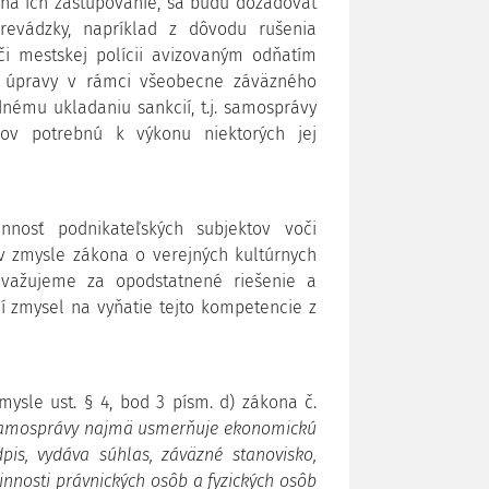
na ich zastupovanie, sa budú dožadovať
revádzky, napríklad z dôvodu rušenia
i mestskej polícii avizovaným odňatím
om úpravy v rámci všeobecne záväzného
dnému ukladaniu sankcií, t.j. samosprávy
jov potrebnú k výkonu niektorých jej
nnosť podnikateľských subjektov voči
v zmysle zákona o verejných kultúrnych
ovažujeme za opodstatnené riešenie a
 zmysel na vyňatie tejto kompetencie z
ysle ust. § 4, bod 3 písm. d) zákona č.
 samosprávy najmä usmerňuje ekonomickú
pis, vydáva súhlas, záväzné stanovisko,
činnosti právnických osôb a fyzických osôb