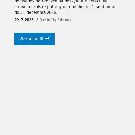
podkladov potrebných na poskytnutie dotácií na
stravu a školské potreby na obdobie od 1. septembra
do 31. decembra 2026.
29. 7. 2026
/
3 minúty čítania
Viac aktualít