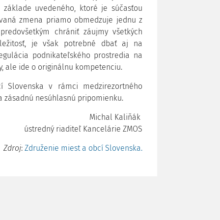
 základe uvedeného, ktoré je súčasťou
ovaná zmena priamo obmedzuje jednu z
 predovšetkým chrániť záujmy všetkých
ležitosť, je však potrebné dbať aj na
egulácia podnikateľského prostredia na
vy, ale ide o originálnu kompetenciu.
cí Slovenska v rámci medzirezortného
a zásadnú nesúhlasnú pripomienku.
Michal Kaliňák
ústredný riaditeľ Kancelárie ZMOS
Zdroj
:
Združenie miest a obcí Slovenska.