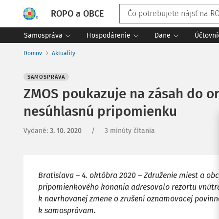
ROPO a OBCE
Samospráva
Hospodárenie
Dane
Účtovní
Domov
Aktuality
SAMOSPRÁVA
ZMOS poukazuje na zásah do ori
nesúhlasnú pripomienku
Vydané
:
3. 10. 2020
/
3 minúty čítania
Bratislava – 4. októbra 2020 – Združenie miest a ob
pripomienkového konania adresovalo rezortu vnútr
k navrhovanej zmene o zrušení oznamovacej povinn
k samosprávam.