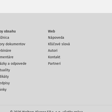
py obsahu
Web
ižnica
Nápoveda
ory dokumentov
Kľúčové slová
bináre
Autori
mentáre
Kontakt
ázky a odpovede
Partneri
tuality
dikáty
edpisy
ánky