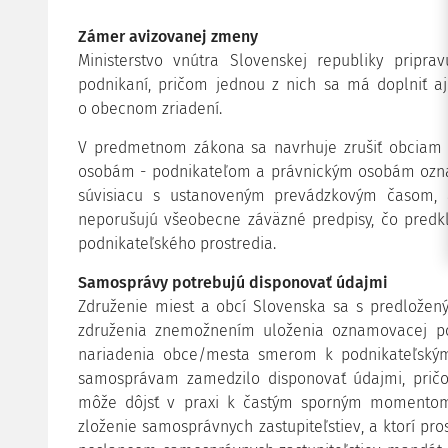
Zámer avizovanej zmeny
Ministerstvo vnútra Slovenskej republiky prip
podnikaní, pričom jednou z nich sa má doplniť a
o obecnom zriadení.
V predmetnom zákona sa navrhuje zrušiť obciam
osobám - podnikateľom a právnickým osobám ozna
súvisiacu s ustanoveným prevádzkovým časom,
neporušujú všeobecne záväzné predpisy, čo predk
podnikateľského prostredia.
Samosprávy potrebujú disponovať údajmi
Združenie miest a obcí Slovenska sa s predložen
združenia znemožnením uloženia oznamovacej p
nariadenia obce/mesta smerom k podnikateľský
samosprávam zamedzilo disponovať údajmi, prič
môže dôjsť v praxi k častým sporným momentom,
zloženie samosprávnych zastupiteľstiev, a ktorí pr