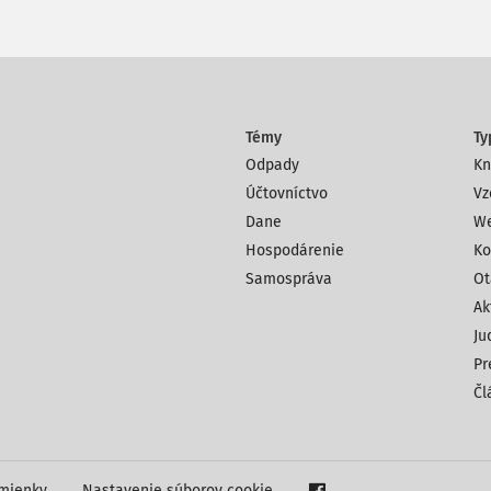
Témy
Ty
Odpady
Kn
Účtovníctvo
Vz
Dane
We
Hospodárenie
Ko
Samospráva
Ot
Ak
Ju
Pr
Čl
mienky
Nastavenie súborov cookie