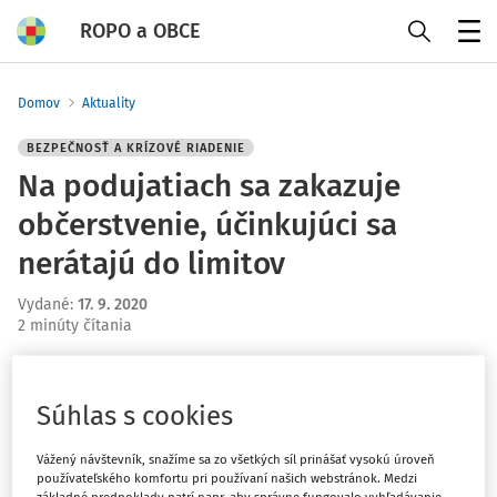
ROPO a OBCE
Menu
Domov
Aktuality
BEZPEČNOSŤ A KRÍZOVÉ RIADENIE
Na podujatiach sa zakazuje
občerstvenie, účinkujúci sa
nerátajú do limitov
Vydané
:
17. 9. 2020
2 minúty čítania
Pri kultúrnych a športových hromadných podujatiach sa
od piatka započítavajú do počtu osôb iba ľudia v
Súhlas s cookies
obecenstve. Podávanie občerstvenia je zakázané. Na
športových podujatiach je povinné sedenie v každom
Vážený návštevník, snažíme sa zo všetkých síl prinášať vysokú úroveň
druhom rade. Hromadné podujatia v prevádzkach
používateľského komfortu pri používaní našich webstránok. Medzi