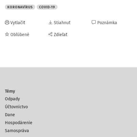
KORONAVÍRUS
COVID-19
Vytlačiť
Stiahnuť
Poznámka
Obľúbené
Zdieľať
Témy
Odpady
Účtovníctvo
Dane
Hospodárenie
Samospráva