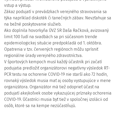
vstup a výstup.
Zákaz podujatí v prevádzkach verejného stravovania sa
týka napríklad diskoték či tanečných zábav. Nevzťahuje sa
na bežné poskytovanie služieb.
Ako doplnila hovorkyňa ÚVZ SR Daša Račková, avizovaný
limit 100 ľudí na svadbách sa pri súčasnom trende
epidemiologickej situácie predpokladá od 1. októbra.
Opatrenia v tzv. červených regiónoch môžu sprísniť
regionálne úrady verejného zdravotníctva.
V športových kempoch musí každý účastník pri začatí
podujatia predložiť organizátorovi negatívny výsledok RT-
PCR testu na ochorenie COVID-19 nie starší ako 72 hodín,
rovnaký výsledok musia mať aj osoby vystupujúce v mene
organizátora. Organizátor má tiež odoprieť účasť na
podujatí akejkoľvek osobe vykazujúcej príznaky ochorenia
COVID-19. Účastníci musia byť tiež v spoločnej izolácii od
osôb, ktoré sa na kempe nezúčastňujú.