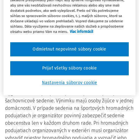
základné predpoklady patrí napr. aby správne fungovalo vyhľadávanie,
verejného stravovania sú zakázané s výnimkou svadieb,
aby sme vás neobťažovali nevhodnou reklamou alebo aby sme mali
karov a krstín do 150 osôb. Vyplýva to z opatrenia Úradu
dostatok podnetov, ako web vylepšovať. Preto od Vás potrebujeme
súhlas so spracovaním súborov cookies, t. j. malých súborov, ktoré sa
verejného zdravotníctva (ÚVZ) SR, ktoré je účinné od
dočasne ukladajú vo vašom prehliadači. Vopred ďakujeme za udelenie
piatka.
súhlasu. Dáta využijeme na zlepšovanie našich služieb a prispôsobenie
obsahu webu priamo Vám na mieru.
Viac informácií
Bratislava 18. septembra (TASR) - Na hromadných
podujatiach sa naďalej môže zúčastniť v jednom okamihu
Odmietnut nepovinné súbory cookie
najviac 500 osôb v interiéri a 1000 osôb v exteriéri.
Výnimku zo zákazu majú hromadné podujatia, ktorých
Prijať všetky súbory cookie
všetci účastníci majú v čase začiatku hromadného
podujatia negatívny výsledok RT-PCR testu na COVID-19 nie
Nastavenia súborov cookie
starší ako 12 hodín.
Hygienici naďalej odporúčajú zabezpečiť na podujatiach
šachovnicové sedenie. Výnimku majú osoby žijúce v jednej
domácnosti. V prípade sedenia na športových hromadných
podujatiach je organizátor povinný zabezpečiť sedenie
obecenstva len v každom druhom rade. Pri hromadných
podujatiach organizovaných v exteriéri musí organizátor
vyhradiť priestor hromadného podujatia a vyznačiť jeho