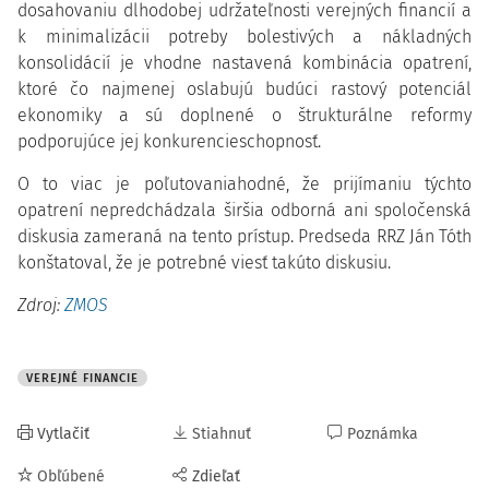
dosahovaniu dlhodobej udržateľnosti verejných financií a
k minimalizácii potreby bolestivých a nákladných
konsolidácií je vhodne nastavená kombinácia opatrení,
ktoré čo najmenej oslabujú budúci rastový potenciál
ekonomiky a sú doplnené o štrukturálne reformy
podporujúce jej konkurencieschopnosť.
O to viac je poľutovaniahodné, že prijímaniu týchto
opatrení nepredchádzala širšia odborná ani spoločenská
diskusia zameraná na tento prístup. Predseda RRZ Ján Tóth
konštatoval, že je potrebné viesť takúto diskusiu.
Zdroj:
ZMOS
VEREJNÉ FINANCIE
Vytlačiť
Stiahnuť
Poznámka
Obľúbené
Zdieľať