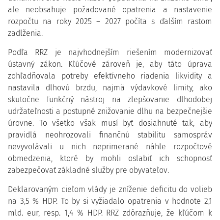
ale neobsahuje požadované opatrenia a nastavenie
rozpočtu na roky 2025 – 2027 počíta s ďalším rastom
zadlženia.
Podľa RRZ je najvhodnejším riešením modernizovať
ústavný zákon. Kľúčové zároveň je, aby táto úprava
zohľadňovala potreby efektívneho riadenia likvidity a
nastavila dlhovú brzdu, najmä výdavkové limity, ako
skutočne funkčný nástroj na zlepšovanie dlhodobej
udržateľnosti a postupné znižovanie dlhu na bezpečnejšie
úrovne. To všetko však musí byť dosiahnuté tak, aby
pravidlá neohrozovali finančnú stabilitu samospráv
nevyvolávali u nich neprimerané náhle rozpočtové
obmedzenia, ktoré by mohli oslabiť ich schopnosť
zabezpečovať základné služby pre obyvateľov.
Deklarovaným cieľom vlády je zníženie deficitu do volieb
na 3,5 % HDP. To by si vyžiadalo opatrenia v hodnote 2,1
mld. eur, resp. 1,4 % HDP. RRZ zdôrazňuje, že kľúčom k