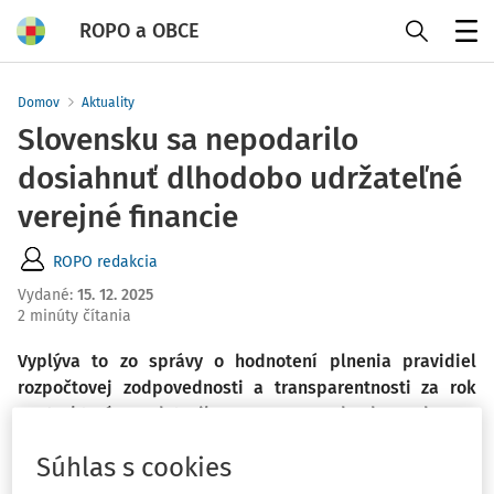
ROPO a OBCE
Menu
Domov
Aktuality
Slovensku sa nepodarilo
dosiahnuť dlhodobo udržateľné
verejné financie
ROPO redakcia
Vydané
:
15. 12. 2025
2 minúty čítania
Vyplýva to zo správy o hodnotení plnenia pravidiel
rozpočtovej zodpovednosti a transparentnosti za rok
2024, ktorú predstavil v NR SR predseda Rady pre
rozpočtovú zodpovednosť (RRZ).
Súhlas s cookies