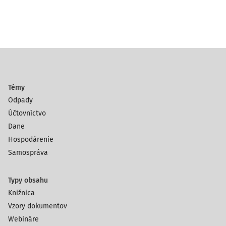
Témy
Odpady
Účtovníctvo
Dane
Hospodárenie
Samospráva
Typy obsahu
Knižnica
Vzory dokumentov
Webináre