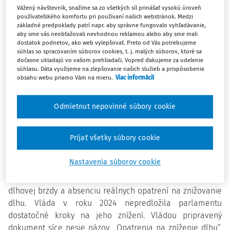
Hoci oproti roku 2023 došlo k zlepšeniu vďaka
Vážený návštevník, snažíme sa zo všetkých síl prinášať vysokú úroveň
konsolidačným opatreniam, aktuálny vývoj verejných
používateľského komfortu pri používaní našich webstránok. Medzi
základné predpoklady patrí napr. aby správne fungovalo vyhľadávanie,
financií udržateľnosť opäť zhoršuje a Slovensko sa
aby sme vás neobťažovali nevhodnou reklamou alebo aby sme mali
približuje k pásmu vysokého rizika. Deficit má navyše
dostatok podnetov, ako web vylepšovať. Preto od Vás potrebujeme
tendenciu vracať sa k neudržateľným úrovniam okolo 5 %
súhlas so spracovaním súborov cookies, t. j. malých súborov, ktoré sa
dočasne ukladajú vo vašom prehliadači. Vopred ďakujeme za udelenie
HDP, a to aj napriek historicky najvyšším príjmom štátu.
súhlasu. Dáta využijeme na zlepšovanie našich služieb a prispôsobenie
obsahu webu priamo Vám na mieru.
Viac informácií
Hrubý verejný dlh dosiahol v roku 2024 úroveň 59,7 % HDP
a už piaty rok po sebe sa nachádza v najvyššom sankčnom
Odmietnut nepovinné súbory cookie
pásme dlhovej brzdy. Bez ďalších konsolidačných opatrení
by podľa odhadov RRZ mohol dlh do roku 2029 vzrásť až
na 72,8 % HDP. Kľúčovým problémom sú vysoké
Prijať všetky súbory cookie
rozpočtové deficity, ktoré dnes predstavujú väčšiu záťaž
než samotné náklady starnutia populácie.
Nastavenia súborov cookie
RRZ zároveň skritizovala iba formálne plnenie sankcií
dlhovej brzdy a absenciu reálnych opatrení na znižovanie
dlhu. Vláda v roku 2024 nepredložila parlamentu
dostatočné kroky na jeho znížení. Vládou pripravený
dokument síce nesie názov „Opatrenia na zníženie dlhu“,