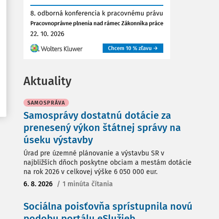
Aktuality
SAMOSPRÁVA
Samosprávy dostatnú dotácie za
prenesený výkon štátnej správy na
úseku výstavby
Úrad pre územné plánovanie a výstavbu SR v
najbližších dňoch poskytne obciam a mestám dotácie
na rok 2026 v celkovej výške 6 050 000 eur.
6. 8. 2026
/
1 minúta čítania
Sociálna poisťovňa sprístupnila novú
podobu portálu eSlužieb