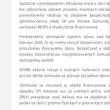
Spoločne s predstaviteľmi Združenia miest a obcí 
bol zdôraznený význam projektu miestnych občian
preventívneho nástroja na zlepšenie bezpečnost
splnomocnenca vlády SR pre rómske komunity (
zachovaní MOPS a hľadá zdroje financovania.
Predstavitelia samospráv vyjadrili obavu nad 
februári 2026, čo by mohlo ohroziť bezpečnosť v ich
príslušníkov Policajného zboru. Bezpečnosť a sta
vysokou koncentráciou marginalizovaných komun
samosprávy zaobísť.
ÚSVRK aktívne rokuje o možných riešeniach vráta
pričom ďalšie stretnutie sa plánuje začiatkom dec
.Stretnutie sa venovalo aj otázke financovania
výpadku 591 miliónov eur zo známych príčin, vrá
ZMOS presadzuje nový daňový mix na zlepšenie f
podiel na dani z príjmov fyzických a právnických os