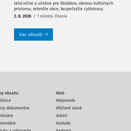
telocvične a učebne pre školákov, obnovu kultúrnych
pristorov, zelenšie obce, bezpečejšie cyklotrasy.
2. 8. 2026
/
1 minúta čítania
Viac aktualít
py obsahu
Web
ižnica
Nápoveda
ory dokumentov
Kľúčové slová
bináre
Autori
mentáre
Kontakt
ázky a odpovede
Partneri