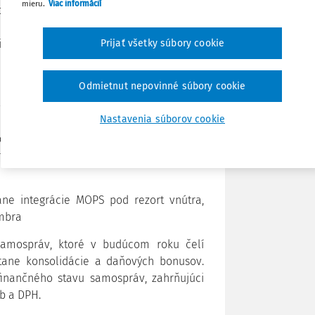
mieru.
Viac informácií
Slovenska (ZMOS) a zástupcami samospráv
Stiahnuť
skych poriadkových služieb (MOPS) ako
i a integrácie rómskej komunity. Úrad
Prijať všetky súbory cookie
ÚSVRK) uviedol, že aktívne rokuje o
Zdieľať
Odmietnut nepovinné súbory cookie
koncom financovania projektu MOPS vo
Poznámka
Nastavenia súborov cookie
 obciach, vzhľadom na znižujúci sa počet
bilita sú ohrozené najmä v regiónoch s
ít, kde sa bez podpory MOPS nedokážu
ne integrácie MOPS pod rezort vnútra,
embra
 samospráv, ktoré v budúcom roku čelí
tane konsolidácie a daňových bonusov.
inančného stavu samospráv, zahrňujúci
ôb a DPH.