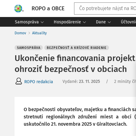
ROPO a OBCE
Samospráva
Hospodárenie
Dane
Účtovní
Domov
Aktuality
SAMOSPRÁVA
BEZPEČNOSŤ A KRÍZOVÉ RIADENIE
Ukončenie financovania projek
ohroziť bezpečnosť v obciach
Vydané
:
23. 11. 2025
/
2 minúty čí
ROPO redakcia
O bezpečnosti obyvateľov, majetku a financiách 
stretnutí regionálnych združení miest a obcí
uskutočnilo 21. novembra 2025 v Giraltovciach.