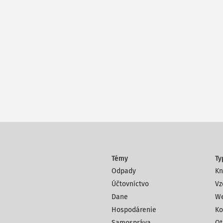
Témy
Ty
Odpady
Kn
Účtovníctvo
Vz
Dane
We
Hospodárenie
Ko
Samospráva
Ot