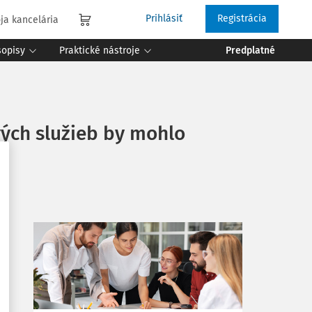
Prihlásiť
Registrácia
ja kancelária
sopisy
Praktické nástroje
Predplatné
ých služieb by mohlo