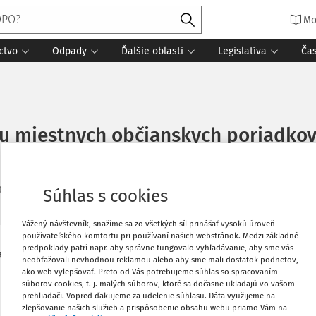
Mo
ctvo
Odpady
Ďalšie oblasti
Legislatíva
Ča
tu miestnych občianskych poriadkov
tania
Súhlas s cookies
Vážený návštevník, snažíme sa zo všetkých síl prinášať vysokú úroveň
používateľského komfortu pri používaní našich webstránok. Medzi základné
predpoklady patrí napr. aby správne fungovalo vyhľadávanie, aby sme vás
samospráv sa diskutovalo na pracovnom
Vytlačiť
neobťažovali nevhodnou reklamou alebo aby sme mali dostatok podnetov,
 (RZMO) v Prešovskom kraji, ktoré sa
ako web vylepšovať. Preto od Vás potrebujeme súhlas so spracovaním
súborov cookies, t. j. malých súborov, ktoré sa dočasne ukladajú vo vašom
Obľúbené
prehliadači. Vopred ďakujeme za udelenie súhlasu. Dáta využijeme na
zlepšovanie našich služieb a prispôsobenie obsahu webu priamo Vám na