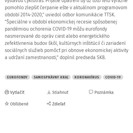
výstavbu cyklotrás. Prijatie opatrení by už toto leto výrazne
pomohlo zlepšiť čerpanie ešte v aktuálnom programovom
období 2014-2020," uviedol odbor komunikácie TTSK.
"Špeciálne v období ekonomickej recesie spôsobenej
pandémiou ochorenia COVID-19 môžu eurofondy
nasmerované do opráv ciest alebo energetického
zefektívnenia budov škôl, kultúrnych inštitúcií či zariadení
sociálnych služieb pomôcť pri obnove ekonomickej aktivity
a udržaní zamestnanosti," doplnil predseda SK8.
EUROFONDY
SAMOSPRÁVNY KRAJ
KORONAVÍRUS
COVID-19
Vytlačiť
Stiahnuť
Poznámka
Obľúbené
Zdieľať