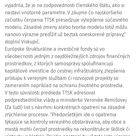
vyjadrila, že je na zodpovednosti členského štátu, ako si
nastaví vnútorné parametre. V záujme čo najskoršieho
začiatku čerpania TTSK presadzuje vylepšenie súčasného
modelu. Zásadné zmeny alebo tvorba modelu totiž môžu
nanovo výrazne predĺžiť už beztak oneskorené prípravy,"
doplnil Viskupič.
Európske štrukturálne a investičné fondy sú vo
všeobecnosti jedným z najdôležitejších zdrojov finančných
prostriedkov, z ktorých samosprávy spolufinancujú
kapitálové investície do cestnej infraštruktúry, zlepšenia
prístupu k verejným službám či rozvojové projekty so
zameraním napríklad na ochranu životného prostredia.
V tejto súvislosti predseda TTSK adresoval
podpredsedníčke vlády a ministerke Veronike Remišovej
(Za ľudí) list s návrhmi konkrétnych opatrení na zásadné
zrýchlenie procesov. "Predovšetkým ide o opatrenia
týkajúce sa kontroly verejného obstarávania, aby obce a
mestá mohli čerpať prostriedky na rekonštrukcie škôlok či