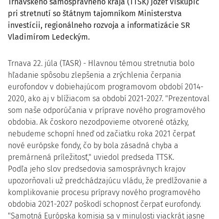
Trnavského samosprávneho kraja (TTSK) Jozef Viskupič
pri stretnutí so štátnym tajomníkom Ministerstva
investícii, regionálneho rozvoja a informatizácie SR
Vladimírom Ledeckým.
Trnava 22. júla (TASR) - Hlavnou témou stretnutia bolo
hľadanie spôsobu zlepšenia a zrýchlenia čerpania
eurofondov v dobiehajúcom programovom období 2014-
2020, ako aj v blížiacom sa období 2021-2027. "Prezentoval
som naše odporúčania v príprave nového programového
obdobia. Ak čoskoro nezodpovieme otvorené otázky,
nebudeme schopní hneď od začiatku roka 2021 čerpať
nové európske fondy, čo by bola zásadná chyba a
premárnená príležitosť," uviedol predseda TTSK.
Podľa jeho slov predsedovia samosprávnych krajov
upozorňovali už predchádzajúcu vládu, že predlžovanie a
komplikovanie procesu prípravy nového programového
obdobia 2021-2027 poškodí schopnosť čerpať eurofondy.
"Samotná Európska komisia sa v minulosti viackrát jasne