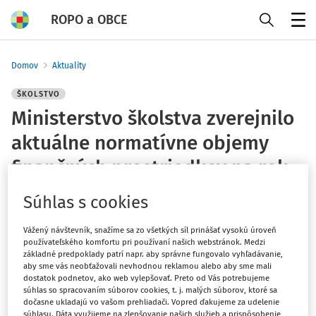
ROPO a OBCE
Menu
Domov
Aktuality
ŠKOLSTVO
Ministerstvo školstva zverejnilo
aktuálne normatívne objemy
finančných prostriedkov na rok
2025
Súhlas s cookies
ROPO redakcia
Vážený návštevník, snažíme sa zo všetkých síl prinášať vysokú úroveň
Vydané
:
3. 9. 2025
používateľského komfortu pri používaní našich webstránok. Medzi
základné predpoklady patrí napr. aby správne fungovalo vyhľadávanie,
1 minúta čítania
aby sme vás neobťažovali nevhodnou reklamou alebo aby sme mali
dostatok podnetov, ako web vylepšovať. Preto od Vás potrebujeme
Zmeny predstavujú poskytnutie finančných prostriedkov
súhlas so spracovaním súborov cookies, t. j. malých súborov, ktoré sa
zriaďovateľom, ktorí vstúpili do dohodovacieho konania
dočasne ukladajú vo vašom prehliadači. Vopred ďakujeme za udelenie
súhlasu. Dáta využijeme na zlepšovanie našich služieb a prispôsobenie