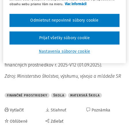
podľa § 8c ods. 1 písm. a) zákona č. 597/2003 Z. z. o
obsahu webu priamo Vám na mieru.
Viac informácií
financovaní základných škôl, stredných škôl a školských
zariadení v súvislosti so zvýšením platových taríf
Odmietnut nepovinné súbory cookie
zamestnancov pri výkone práce vo verejnom záujme od
1. 9. 2025 o 7 %.
Prijať všetky súbory cookie
Tabuľku nájdete na stránke Ministerstva školstva, výskumu,
vývoja a mládeže SR -
v
časti
normatívne financovanie
-
Nastavenia súborov cookie
súbory na stiahnutie - normatívne určené objemy
finančných prostriedkov r. 2025-V12 (01.09.2025).
Zdroj: Ministerstvo školstva, výskumu, vývoja a mládeže SR
FINANČNÉ PROSTRIEDKY
ŠKOLA
MATERSKÁ ŠKOLA
Vytlačiť
Stiahnuť
Poznámka
Obľúbené
Zdieľať