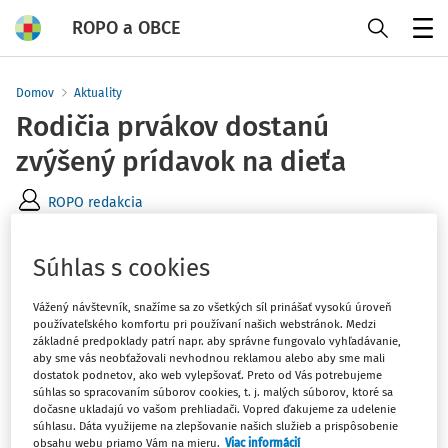
ROPO a OBCE
Menu
Domov
Aktuality
Rodičia prvákov dostanú
zvýšený prídavok na dieťa
ROPO redakcia
Vydané
:
16. 7. 2025
1 minúta čítania
Súhlas s cookies
Finančný príspevok je určený na zabezpečovanie
Vážený návštevník, snažíme sa zo všetkých síl prinášať vysokú úroveň
základných školských potrieb a rodičia prvákov ho
používateľského komfortu pri používaní našich webstránok. Medzi
dostanú v októbri automaticky.
základné predpoklady patrí napr. aby správne fungovalo vyhľadávanie,
aby sme vás neobťažovali nevhodnou reklamou alebo aby sme mali
dostatok podnetov, ako web vylepšovať. Preto od Vás potrebujeme
Úrad práce, sociálnych vecí a rodiny vyplatí rodičom
súhlas so spracovaním súborov cookies, t. j. malých súborov, ktoré sa
dočasne ukladajú vo vašom prehliadači. Vopred ďakujeme za udelenie
prvákov zvýšený prídavok na dieťa o 110 eur, takže celková
súhlasu. Dáta využijeme na zlepšovanie našich služieb a prispôsobenie
suma prídavku bude 170 eur. Prídavok je viazaný na nástup
obsahu webu priamo Vám na mieru.
Viac informácií