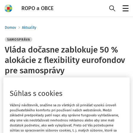
ROPO a OBCE
Menu
Domov
Aktuality
SAMOSPRÁVA
Vláda dočasne zablokuje 50 %
alokácie z flexibility eurofondov
pre samosprávy
ROPO redakcia
Vydané
:
18. 6. 2025
Súhlas s cookies
1 minúta čítania
Vážený návštevník, snažíme sa zo všetkých síl prinášať vysokú úroveň
Vyplýva to z Informácie o stave implementácie
používateľského komfortu pri používaní našich webstránok. Medzi
základné predpoklady patrí napr. aby správne fungovalo vyhľadávanie,
Programu Slovensko k 31. 5. 2025 z dielne Ministerstva
aby sme vás neobťažovali nevhodnou reklamou alebo aby sme mali
investícií, regionálneho rozvoja a informatizácie (MIRRI)
dostatok podnetov, ako web vylepšovať. Preto od Vás potrebujeme
SR, ktorú schválila vláda SR.
súhlas so spracovaním súborov cookies, t. j. malých súborov, ktoré sa