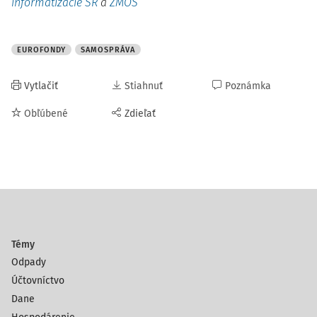
informatizácie SR
a
ZMOS
EUROFONDY
SAMOSPRÁVA
Vytlačiť
Stiahnuť
Poznámka
Obľúbené
Zdieľať
Témy
Odpady
Účtovníctvo
Dane