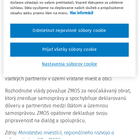
dočasne ukladajú vo vašom prehliadači. Vopred ďakujeme za udelenie
súhlasu. Dáta využijeme na zlepšovanie našich služieb a prispôsobenie
obsahu webu priamo Vám na mieru.
Viac informácií
Zablokovanú sumu nebude možné dočasne využiť na
vyhlasovanie výziev. Minister odhaduje, že to potrvá
približne tri až štyri mesiace. Dôvodom je veľmi nízka
Odmietnut nepovinné súbory cookie
miera čerpania dostupných prostriedkov.
Združenie miest a obcí Slovenska (ZMOS) so znepokojením
Prijať všetky súbory cookie
prijalo vyjadrenie ministra a uznesenie vlády, keďže t
ento
krok predstavuje zásah vo výške 200 miliónov eur, ktoré
Nastavenia súborov cookie
mali byť určené na pripravené regionálne projekty
všetkých partnerov v území vrátane miest a obcí.
Rozhodnutie vlády považuje ZMOS za neočakávaný obrat,
ktorý zneisťuje samosprávy a spochybňuje deklarovanú
dôveru a partnerstvo medzi štátom a územnou
samosprávou. ZMOS opätovne dekladuje svoju
pripravenosť na dialóg a spoluprácu.
Zdroj:
Ministestvo investícií, regionálneho rozvoja a