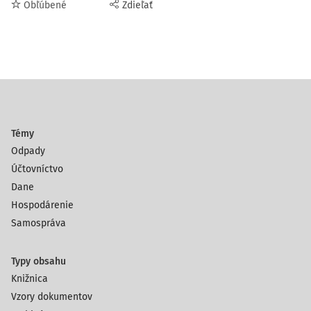
Obľúbené
Zdieľať
Témy
Odpady
Účtovníctvo
Dane
Hospodárenie
Samospráva
Typy obsahu
Knižnica
Vzory dokumentov