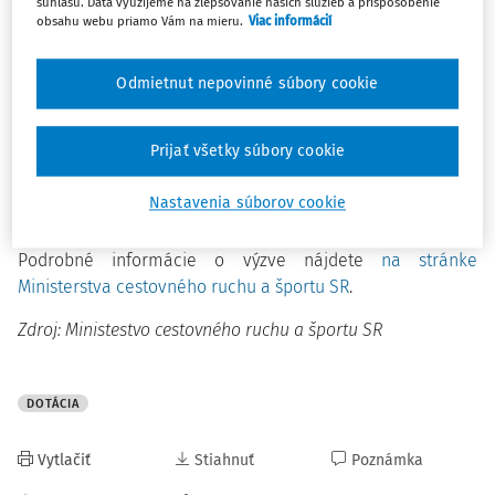
súhlasu. Dáta využijeme na zlepšovanie našich služieb a prispôsobenie
obsahu webu priamo Vám na mieru.
Viac informácií
Oprávnenými žiadateľmi si obce do 5 000 obyvateľov.
Výška dotácie na projekt je v rozmedzí od 10 000 eur do 80
000 eur a spolufinancovanie je minimálne 10 % z celkovej
Odmietnut nepovinné súbory cookie
výšky žiadanej dotácie.
Obdobie realizácie projektov je od 1. januára 2025 do 31.
Prijať všetky súbory cookie
decembra 2028.
Nastavenia súborov cookie
Podávanie žiadostí sa realizuje
elektronicky.
Podrobné informácie o výzve nájdete
na stránke
Ministerstva cestovného ruchu a športu SR
.
Zdroj: Ministestvo cestovného ruchu a športu SR
DOTÁCIA
Vytlačiť
Stiahnuť
Poznámka