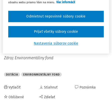
o poskytnutí podpory z Environmentálneho fondu
obsahu webu priamo Vám na mieru.
Viac informácií
formou dotácie.
Odmietnut nepovinné súbory cookie
Environmentálny fond vydáva toto usmernenie za účelom
poskytnutia informácií príjemcovi o výsledkoch finančnej
Prijať všetky súbory cookie
kontroly verejného obstarávania.
Celé znenie usmernenia nájdete
na stránke
Nastavenia súborov cookie
Environmentálneho fondu
.
Zdroj: Environmentálny fond
DOTÁCIA
ENVIRONMENTÁLNY FOND
Vytlačiť
Stiahnuť
Poznámka
Obľúbené
Zdieľať