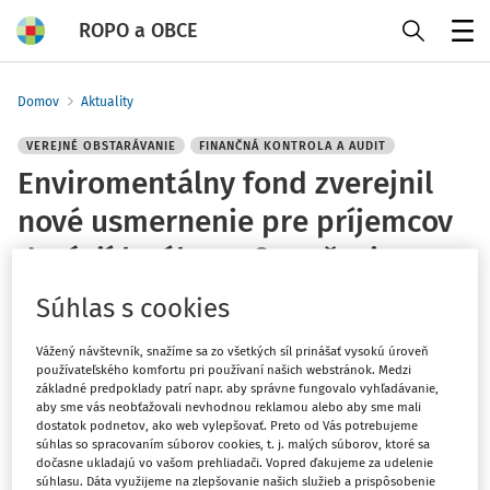
ROPO a OBCE
Menu
Domov
Aktuality
VEREJNÉ OBSTARÁVANIE
FINANČNÁ KONTROLA A AUDIT
Enviromentálny fond zverejnil
nové usmernenie pre príjemcov
dotácií k výkonu finančnej
kontroly verejného obstarávania
Súhlas s cookies
ROPO redakcia
Vážený návštevník, snažíme sa zo všetkých síl prinášať vysokú úroveň
používateľského komfortu pri používaní našich webstránok. Medzi
Vydané
:
24. 4. 2025
základné predpoklady patrí napr. aby správne fungovalo vyhľadávanie,
1 minúta čítania
aby sme vás neobťažovali nevhodnou reklamou alebo aby sme mali
dostatok podnetov, ako web vylepšovať. Preto od Vás potrebujeme
Predmetné usmernenie je určené pre príjemcov, ktorí v
súhlas so spracovaním súborov cookies, t. j. malých súborov, ktoré sa
dočasne ukladajú vo vašom prehliadači. Vopred ďakujeme za udelenie
roku 2024 uzatvorili s Environmentálnym fondom zmluvu
súhlasu. Dáta využijeme na zlepšovanie našich služieb a prispôsobenie