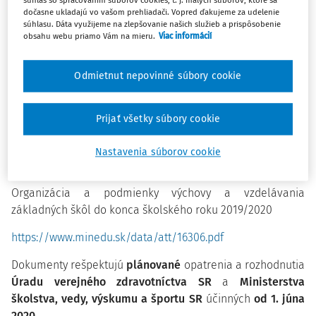
súhlas so spracovaním súborov cookies, t. j. malých súborov, ktoré sa
až 5. ročník, vrátane špeciálnych, pričom v jednej triede
dočasne ukladajú vo vašom prehliadači. Vopred ďakujeme za udelenie
bude môcť byť najviac 20 detí, rovnako sa budú môcť
súhlasu. Dáta využijeme na zlepšovanie našich služieb a prispôsobenie
obsahu webu priamo Vám na mieru.
Viac informácií
otvoriť aj školské kluby.
Návrat do výchovno-vzdelávacích zariadení bude
dobrovoľný, rodičia sa teda budú môcť rozhodnúť nechať
Odmietnut nepovinné súbory cookie
deti aj naďalej doma.
Prijať všetky súbory cookie
Organizácia a podmienky výchovy a vzdelávania
materských škôl do konca školského roku 2019/2020
Nastavenia súborov cookie
https://www.minedu.sk/data/att/16305.pdf
Organizácia a podmienky výchovy a vzdelávania
základných škôl do konca školského roku 2019/2020
https://www.minedu.sk/data/att/16306.pdf
Dokumenty rešpektujú
plánované
opatrenia a rozhodnutia
Úradu verejného zdravotníctva SR
a
Ministerstva
školstva, vedy, výskumu a športu SR
účinných
od 1. júna
2020.