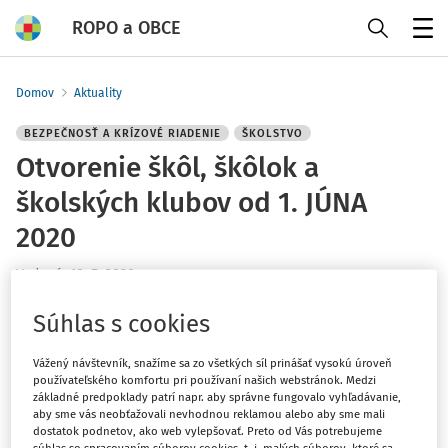
ROPO a OBCE
Menu
Domov
Aktuality
BEZPEČNOSŤ A KRÍZOVÉ RIADENIE
ŠKOLSTVO
Otvorenie škôl, škôlok a
školských klubov od 1. JÚNA
2020
Vydané
:
18. 5. 2020
1 minúta čítania
Súhlas s cookies
Od 1. 6. 2020 sa otvoria všetky škôlky, vrátane
špeciálnych, pričom na jednu triedu pripadne najviac 15
Vážený návštevník, snažíme sa zo všetkých síl prinášať vysokú úroveň
detí.
používateľského komfortu pri používaní našich webstránok. Medzi
základné predpoklady patrí napr. aby správne fungovalo vyhľadávanie,
aby sme vás neobťažovali nevhodnou reklamou alebo aby sme mali
dostatok podnetov, ako web vylepšovať. Preto od Vás potrebujeme
Taktiež môžu zriaďovatelia otvoriť základné školy, a to 1.