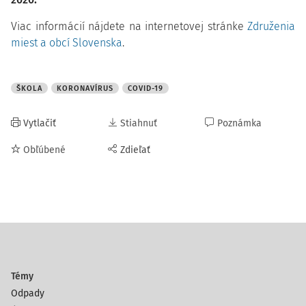
Viac informácií nájdete na internetovej stránke
Združenia
miest a obcí Slovenska
.
ŠKOLA
KORONAVÍRUS
COVID-19
Vytlačiť
Stiahnuť
Poznámka
Obľúbené
Zdieľať
Témy
Odpady