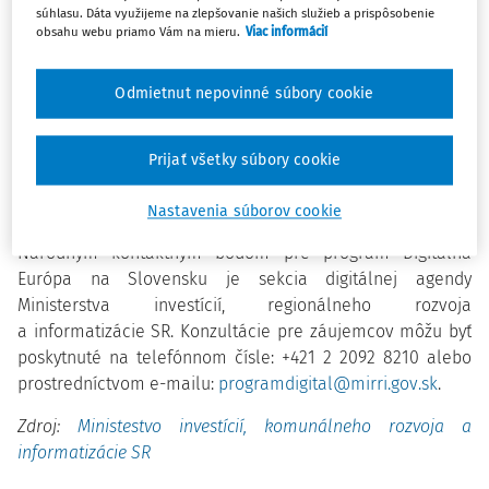
súhlasu. Dáta využijeme na zlepšovanie našich služieb a prispôsobenie
vlna výziev sa očakáva vo štvrtom kvartáli 2025.
obsahu webu priamo Vám na mieru.
Viac informácií
Záujemcovia nájdu zverejňované výzvy aj podrobný online
manuál na predkladanie projektových návrhov na
Odmietnut nepovinné súbory cookie
európskom
Funding&Tenders portáli.
Pre verejnosť sa v súvislosti s novými výzvami organizujú
Prijať všetky súbory cookie
aj informačné dní, na ktoré sa možno prihlásiť
prostredníctvom
stránky programu Digitálna Európa
.
Nastavenia súborov cookie
Národným kontaktným bodom pre program Digitálna
Európa na Slovensku je sekcia digitálnej agendy
Ministerstva investícií, regionálneho rozvoja
a informatizácie SR. Konzultácie pre záujemcov môžu byť
poskytnuté na telefónnom čísle: +421 2 2092 8210 alebo
prostredníctvom e-mailu:
programdigital@mirri.gov.sk
.
Zdroj:
Ministestvo investícií, komunálneho rozvoja a
informatizácie SR