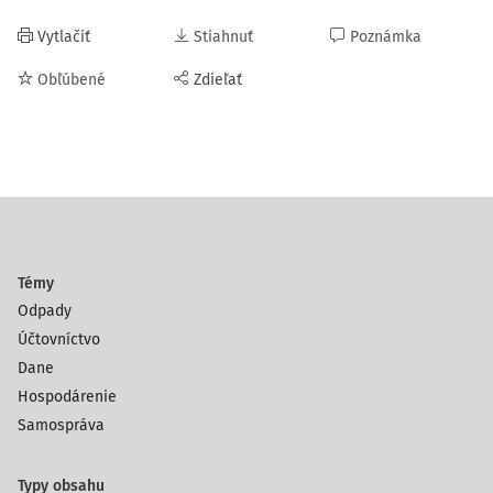
Vytlačiť
Stiahnuť
Poznámka
Obľúbené
Zdieľať
Témy
Odpady
Účtovníctvo
Dane
Hospodárenie
Samospráva
Typy obsahu