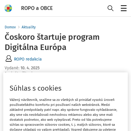
ROPO a OBCE
Menu
Domov
Aktuality
Čoskoro štartuje program
Digitálna Európa
ROPO redakcia
Vydané
:
10. 4. 2025
1 minúta čítania
Európska komisia v spolupráci s členskými štátmi
Súhlas s cookies
vypracovala
nový pracovný program Digitálnej Európy
na roky 2025 -27
, v rámci ktorého sú naplánované výzvy
Vážený návštevník, snažíme sa zo všetkých síl prinášať vysokú úroveň
používateľského komfortu pri používaní našich webstránok. Medzi
na podporu digitálnych projektov na tri roky.
základné predpoklady patrí napr. aby správne fungovalo vyhľadávanie,
aby sme vás neobťažovali nevhodnou reklamou alebo aby sme mali
dostatok podnetov, ako web vylepšovať. Preto od Vás potrebujeme
Prvá vlna výziev v objeme cca 310 mil. eur
bude
súhlas so spracovaním súborov cookies, t. j. malých súborov, ktoré sa
otvorená
od 15. apríla 2025 do 2. septembra 2025
. Druhá
dočasne ukladajú vo vašom prehliadači. Vopred ďakujeme za udelenie