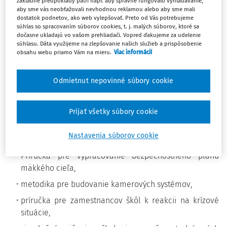
základné predpoklady patrí napr. aby správne fungovalo vyhľadávanie,
vládne či vojenské objekty.
aby sme vás neobťažovali nevhodnou reklamou alebo aby sme mali
dostatok podnetov, ako web vylepšovať. Preto od Vás potrebujeme
súhlas so spracovaním súborov cookies, t. j. malých súborov, ktoré sa
Ide napríklad o nemocnice, školské zariadenia, nákupné
dočasne ukladajú vo vašom prehliadači. Vopred ďakujeme za udelenie
súhlasu. Dáta využijeme na zlepšovanie našich služieb a prispôsobenie
centrá, úrady, kultúrne, športové podujatia, festivaly a
obsahu webu priamo Vám na mieru.
Viac informácií
verejnú dopravu.
Schválený akčný plán obsahuje
28 všeobecných
Odmietnut nepovinné súbory cookie
a špecifických úloh pre ústredné orgány štátnej správy
,
ktoré sa týkajú verejnej správy, školstva, dopravy, kultúry
Prijať všetky súbory cookie
a športu.
Kľúčové
opatrenia akčného plánu:
Nastavenia súborov cookie
Príručka pre vypracovanie bezpečnostného plánu
mäkkého cieľa,
metodika pre budovanie kamerových systémov,
príručka pre zamestnancov škôl k reakcii na krízové
situácie,