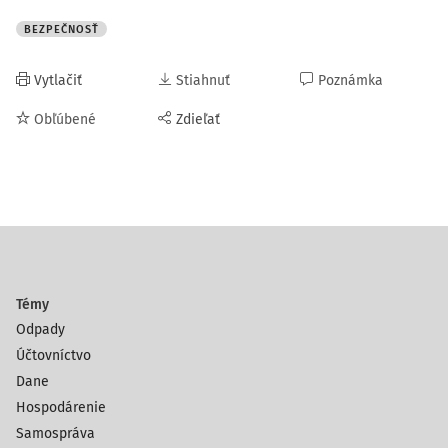
BEZPEČNOSŤ
Vytlačiť
Stiahnuť
Poznámka
Obľúbené
Zdieľať
Témy
Odpady
Účtovníctvo
Dane
Hospodárenie
Samospráva