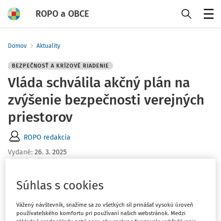
ROPO a OBCE
Menu
Domov
Aktuality
BEZPEČNOSŤ A KRÍZOVÉ RIADENIE
Vláda schválila akčný plán na
zvýšenie bezpečnosti verejných
priestorov
ROPO redakcia
Vydané
:
26. 3. 2025
1 minúta čítania
"Akčný plán ochrany mäkkých cieľov na rok 2025"
sa
Súhlas s cookies
zameriava na ochranu verejných priestorov, ktoré sa
môžu stať cieľom útokov, no nemajú takú úroveň
Vážený návštevník, snažíme sa zo všetkých síl prinášať vysokú úroveň
používateľského komfortu pri používaní našich webstránok. Medzi
ochrany ako verejné objekty s kontrolovaným vstupom,