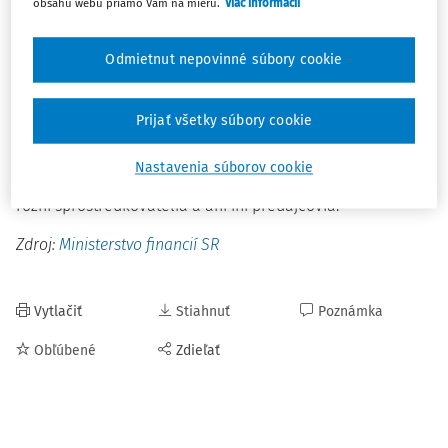
obsahu webu priamo Vám na mieru.
Viac informácií
Dlhopis s názvom PATRIOT bude mať splatnosť 4 roky
a jeho výnos bude 3,3 % p.a.
Odmietnut nepovinné súbory cookie
Minimálna nominálna hodnota jedného je 1 000 € (a
násobky).
Prijať všetky súbory cookie
"Dlhopisy pre ľudÍ" sa dajú kúpiť iba v bankách ČSOB, SLSP,
Nastavenia súborov cookie
TATRA BANKA, UNICREDIT a VÚB. Nemôžu ich predávať
rôzni sprostredkovatelia a ani iní predajcovia.
Zdroj:
Ministerstvo financií SR
Vytlačiť
Stiahnuť
Poznámka
Obľúbené
Zdieľať