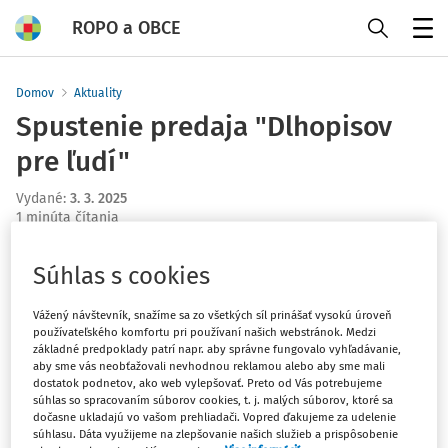
ROPO a OBCE
Menu
Domov
Aktuality
Spustenie predaja "Dlhopisov
pre ľudí"
Vydané
:
3. 3. 2025
1 minúta čítania
Projekt "Dlhopisy pre ľudí" pripravilo Ministestvo
Súhlas s cookies
financií SR s Agentúrou pre riadenie dlhu a likvidity
(ARDAL) a ich predaj je spustený od 3. marca 2025.
Vážený návštevník, snažíme sa zo všetkých síl prinášať vysokú úroveň
používateľského komfortu pri používaní našich webstránok. Medzi
základné predpoklady patrí napr. aby správne fungovalo vyhľadávanie,
Občania majú k dispozícii 2 typy dlhopisov so splatnosťou 2
aby sme vás neobťažovali nevhodnou reklamou alebo aby sme mali
a 4 roky:
dostatok podnetov, ako web vylepšovať. Preto od Vás potrebujeme
súhlas so spracovaním súborov cookies, t. j. malých súborov, ktoré sa
dočasne ukladajú vo vašom prehliadači. Vopred ďakujeme za udelenie
Dlhopis s názvom INVESTOR má splatnosť 2 roky a jeho
súhlasu. Dáta využijeme na zlepšovanie našich služieb a prispôsobenie
garantovaný výnos bude 3,0 % p.a.