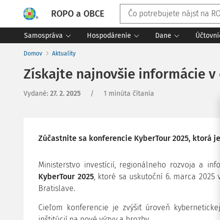
ROPO a OBCE
Samospráva
Hospodárenie
Dane
Účtovní
Domov
Aktuality
Získajte najnovšie informácie v
Vydané
:
27. 2. 2025
/
1 minúta čítania
Zúčastnite sa konferencie KyberTour 2025, ktorá je
Ministerstvo investícií, regionálneho rozvoja a i
KyberTour 2025
, ktoré sa uskutoční 6. marca 2025
Bratislave.
Cieľom konferencie je zvýšiť úroveň kyberneticke
inštitúcií na nové výzvy a hrozby.