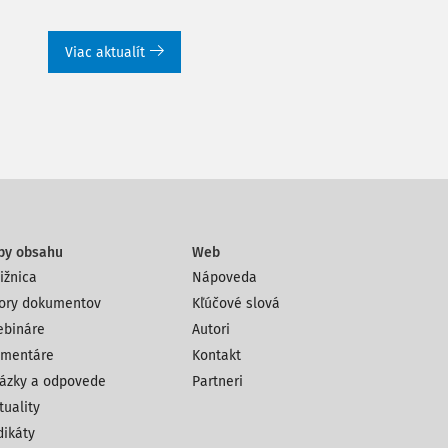
Viac aktualít
py obsahu
Web
ižnica
Nápoveda
ory dokumentov
Kľúčové slová
bináre
Autori
mentáre
Kontakt
ázky a odpovede
Partneri
tuality
dikáty