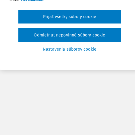
Zdieľať
tníkov a je bezplatná. Keďže je kapacita
Prijať všetky súbory cookie
Poznámka
neho portálu kybernetickej bezpečnosti
.
Odmietnut nepovinné súbory cookie
Nastavenia súborov cookie