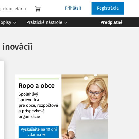
Prihlásiť
Registrácia
ja kancelária
sopisy
Praktické nástroje
Predplatné
 inovácií