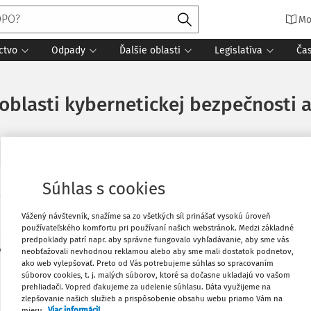
Mo
ctvo
Odpady
Ďalšie oblasti
Legislatíva
Ča
 oblasti kybernetickej bezpečnosti a
Súhlas s cookies
 určená pre inštitúcie verejnej správy.
Vytlačiť
Vážený návštevník, snažíme sa zo všetkých síl prinášať vysokú úroveň
používateľského komfortu pri používaní našich webstránok. Medzi základné
nformatizácie SR vás pozýva na podujatie
Obľúbené
predpoklady patrí napr. aby správne fungovalo vyhľadávanie, aby sme vás
 v priestoroch Miestneho úradu Ružinov v
neobťažovali nevhodnou reklamou alebo aby sme mali dostatok podnetov,
ako web vylepšovať. Preto od Vás potrebujeme súhlas so spracovaním
súborov cookies, t. j. malých súborov, ktoré sa dočasne ukladajú vo vašom
Stiahnuť
prehliadači. Vopred ďakujeme za udelenie súhlasu. Dáta využijeme na
j bezpečnosti a pripravenosti verejných
zlepšovanie našich služieb a prispôsobenie obsahu webu priamo Vám na
mieru.
Viac informácií