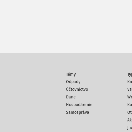
Témy
Ty
Odpady
Kn
Účtovníctvo
Vz
Dane
We
Hospodárenie
Ko
Samospráva
Ot
Ak
Ju