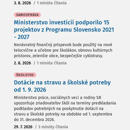
3. 8. 2026
/
1 minúta čítania
SAMOSPRÁVA
Ministerstvo investícií podporilo 15
projektov z Programu Slovensko 2021
- 2027
Nenávratný finančný príspevok bude použitý na nové
telocvične a učebne pre školákov, obnovu kultúrnych
pristorov, zelenšie obce, bezpečejšie cyklotrasy.
2. 8. 2026
/
1 minúta čítania
ŠKOLSTVO
Dotácie na stravu a školské potreby
od 1. 9. 2026
Ministerstvo práce, sociálnych vecí a rodiny SR
upozorňuje zriaďovateľov škôl na termíny predkladania
podkladov potrebných na poskytnutie dotácií na
stravu a školské potreby na obdobie od 1. septembra
do 31. decembra 2026.
29. 7. 2026
/
3 minúty čítania