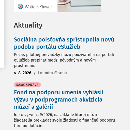
Aktuality
Sociálna poisťovňa sprístupnila novú
podobu portálu eSlužieb
Počas pilotnej prevádzky môžu používatelia na portáli
eSlužieb prepínať medzi pôvodným a novým
prostredím.
4. 8. 2026
/
1 minúta čítania
SAMOSPRÁVA
Fond na podporu umenia vyhlásil
výzvu v podprogramoch akvizícia
múzeí a galérií
Ide o výzvu č. 9/2026, na základe ktorej môžu
žiadatelia prekladať svoje žiadosti o finančnú podporu
formou dotácie.