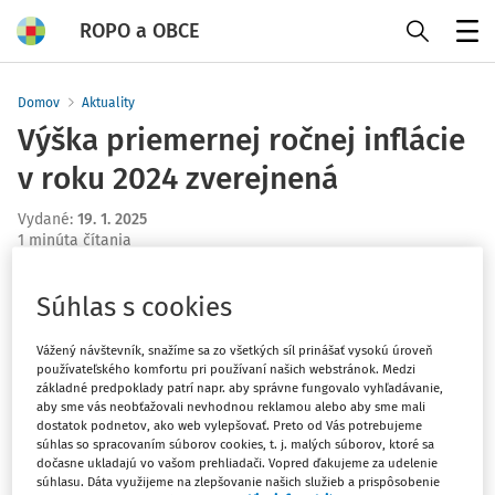
ROPO a OBCE
Menu
Domov
Aktuality
Výška priemernej ročnej inflácie
v roku 2024 zverejnená
Vydané
:
19. 1. 2025
1 minúta čítania
V roku 2024 inflácia dosiahla 2,8 %, čo je najväčšie
Súhlas s cookies
spomalenie za 25 rokov.
Vážený návštevník, snažíme sa zo všetkých síl prinášať vysokú úroveň
Ceny potravín vzrástli o 2,5 %, oproti 17,3 % v roku 2023.
používateľského komfortu pri používaní našich webstránok. Medzi
základné predpoklady patrí napr. aby správne fungovalo vyhľadávanie,
Bývanie a energie stúpli len o 0,5 %, čo výrazne znížilo
aby sme vás neobťažovali nevhodnou reklamou alebo aby sme mali
infláciu. Vzdelávanie bolo jediným odborom s
dostatok podnetov, ako web vylepšovať. Preto od Vás potrebujeme
súhlas so spracovaním súborov cookies, t. j. malých súborov, ktoré sa
dvojciferným rastom nad 10 %. Tempo rastu cien sa
dočasne ukladajú vo vašom prehliadači. Vopred ďakujeme za udelenie
medziročne výrazne spomalilo, dosiahlo 10,5 % v roku
súhlasu. Dáta využijeme na zlepšovanie našich služieb a prispôsobenie