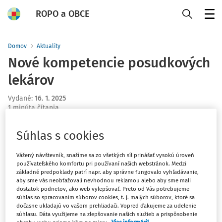
ROPO a OBCE
Menu
Domov
Aktuality
Nové kompetencie posudkových
lekárov
Vydané
:
16. 1. 2025
1 minúta čítania
Od 1. januára 2025 disponujú aj posudkoví lekári
Súhlas s cookies
vykonávajúci lekársku posudkovú činnosť v Sociálnej
poisťovni právomocou ukončiť dočasnú pracovnú
Vážený návštevník, snažíme sa zo všetkých síl prinášať vysokú úroveň
neschopnosť.
používateľského komfortu pri používaní našich webstránok. Medzi
základné predpoklady patrí napr. aby správne fungovalo vyhľadávanie,
aby sme vás neobťažovali nevhodnou reklamou alebo aby sme mali
dostatok podnetov, ako web vylepšovať. Preto od Vás potrebujeme
Posudkový lekár môže ukončiť dočasnú pracovnú
súhlas so spracovaním súborov cookies, t. j. malých súborov, ktoré sa
neschopnosť v prípadoch hodných osobitného zreteľa. Na
dočasne ukladajú vo vašom prehliadači. Vopred ďakujeme za udelenie
základe novej právnej úpravy ošetrujúci lekár na písomnú
súhlasu. Dáta využijeme na zlepšovanie našich služieb a prispôsobenie