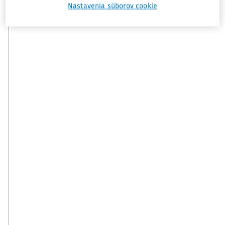
Nastavenia súborov cookie
2.
Pezinok
Pezinok,
Senec,
Moyzesova
Malacky
2, Pezinok
3.
Nové Zámky
Nové Zámky,
Šaľa,
F.
Komárno,
Kapisztóryho
Levice, Nitra,
1, N. Zámky
Zlaté
Moravce
4.
Trnava
Trnava,
Piešťany,
J. Bottu 4,
Hlohovec,
Trnava
Galanta,
Dunajská
Streda,
Senica,
Skalica
5.
Prievidza
Prievidza,
Partizánske,
Šumperská
Bánovce nad