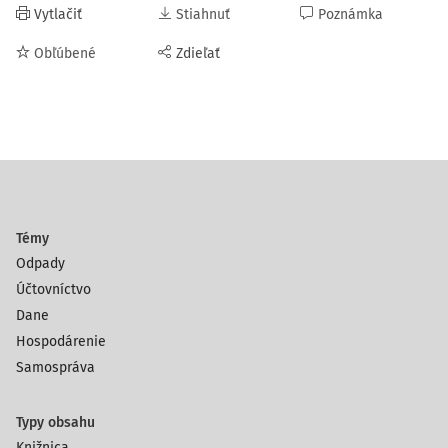
Vytlačiť
Stiahnuť
Poznámka
Obľúbené
Zdieľať
Témy
Odpady
Účtovníctvo
Dane
Hospodárenie
Samospráva
Typy obsahu
Knižnica