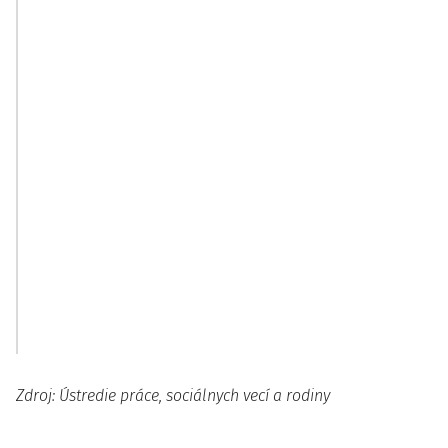
Poprad,
Dr.
Levoča,
Alexandra
Stará
61,
Ľubovňa,
Kežmarok
Spišská
Nová Ves,
Gelnica,
Rožňava,
Revúca
11.
Košice
Košice
a okolie,
Staničné
Michalovce,
nám. 9,
Sobrance,
Košice
Vranov nad
Topľou,
Humenné,
Snina,
Trebišov
Zdroj: Ústredie práce, sociálnych vecí a rodiny