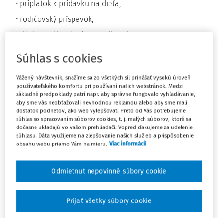
príplatok k prídavku na dieťa,
rodičovský príspevok,
dávky v náhradnej starostlivosti,
príspevok na pohreb.
Súhlas s cookies
Územné rozdelenie príslušných úradov práce, sociálnych
Vážený návštevník, snažíme sa zo všetkých síl prinášať vysokú úroveň
vecí a rodiny:
používateľského komfortu pri používaní našich webstránok. Medzi
základné predpoklady patrí napr. aby správne fungovalo vyhľadávanie,
aby sme vás neobťažovali nevhodnou reklamou alebo aby sme mali
P.
Sídlo
Územná
dostatok podnetov, ako web vylepšovať. Preto od Vás potrebujeme
č.
určeného
pôsobnosť
súhlas so spracovaním súborov cookies, t. j. malých súborov, ktoré sa
úradu
určeného
dočasne ukladajú vo vašom prehliadači. Vopred ďakujeme za udelenie
úradu –
súhlasu. Dáta využijeme na zlepšovanie našich služieb a prispôsobenie
obsahu webu priamo Vám na mieru.
Viac informácií
podľa
okresov
Odmietnut nepovinné súbory cookie
1.
Bratislava
BA I – V
Vazovova
7/A,
Prijať všetky súbory cookie
Bratislava