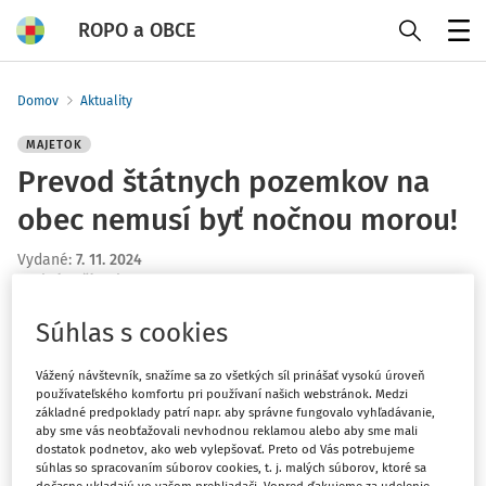
ROPO a OBCE
Menu
Domov
Aktuality
MAJETOK
Prevod štátnych pozemkov na
obec nemusí byť nočnou morou!
Vydané
:
7. 11. 2024
1 minúta čítania
Spoznávate sa v niektorej z týchto situácií?
Súhlas s cookies
Vážený návštevník, snažíme sa zo všetkých síl prinášať vysokú úroveň
Verejnoprospešné stavby vo vašej obci stoja na štátnom
používateľského komfortu pri používaní našich webstránok. Medzi
pozemku.
základné predpoklady patrí napr. aby správne fungovalo vyhľadávanie,
aby sme vás neobťažovali nevhodnou reklamou alebo aby sme mali
Neviete, akým spôsobom môžete získať štátne pozemku
dostatok podnetov, ako web vylepšovať. Preto od Vás potrebujeme
od Slovenského pozemkového fondu.
súhlas so spracovaním súborov cookies, t. j. malých súborov, ktoré sa