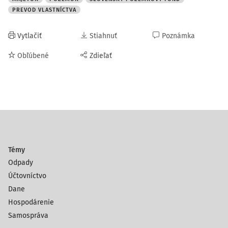
PREVOD VLASTNÍCTVA
Vytlačiť
Stiahnuť
Poznámka
Obľúbené
Zdieľať
Témy
Odpady
Účtovníctvo
Dane
Hospodárenie
Samospráva