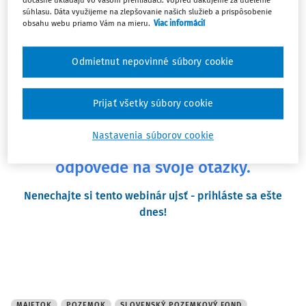
dočasne ukladajú vo vašom prehliadači. Vopred ďakujeme za udelenie
Nie ste vlastníkom pozemku, a preto máte problém
súhlasu. Dáta využijeme na zlepšovanie našich služieb a prispôsobenie
obsahu webu priamo Vám na mieru.
Viac informácií
vybaviť stavebné povolenie či poberať eurofondy.
Máte veľa nezodpovedaných otázok ohľadom prevodu
Odmietnut nepovinné súbory cookie
štátnych pozemkov...
Máme pre vás riešenie...
Prijať všetky súbory cookie
už 20. novembra 2024 usporiadame
Nastavenia súborov cookie
špeciálny webinár, kde dostanete
odpovede na svoje otázky.
Nenechajte si tento webinár ujsť - prihláste sa ešte
dnes!
MAJETOK
POZEMOK
SLOVENSKÝ POZEMKOVÝ FOND