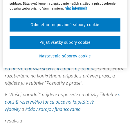
súhlasu. Dáta využijeme na zlepšovanie našich služieb a prispôsobenie
verejnými prostriedkami v organizáciách územnej
obsahu webu priamo Vám na mieru.
Viac informácií
samosprávy
.
V rubrike "Účtovníctvo" uverejňujeme poslednú časť
Odmietnut nepovinné súbory cookie
seriálu
o účtovaní časového rozlišovania nákladov a
výnosov
.
Prijať všetky súbory cookie
Výzvy, ktoré môžu obce v daňovom konaní využiť
, sú
Nastavenia súborov cookie
predmetom článku v rubrike "Správne právo".
Predbežná otázka vo veciach miestnych dan
í je téma, ktorú
rozoberáme na konkrétnom prípade z právnej praxe, a
nájdete ju v rubrike "Poznatky z praxe".
V "Našej poradni" nájdete odpovede na otázky čitateľov
o
použití rezervného foncu obce na kapitálové
výdavky
a
kódov zdrojov financovania
.
redakcia