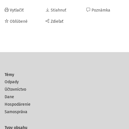
Vytlačiť
Stiahnuť
Poznámka
Obľúbené
Zdieľať
Témy
Odpady
Účtovníctvo
Dane
Hospodárenie
Samospráva
Typy obsahu