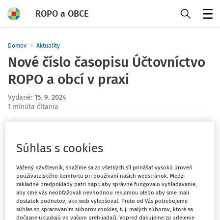
ROPO a OBCE
Menu
Domov
Aktuality
Nové číslo časopisu Účtovníctvo
ROPO a obcí v praxi
Vydané
:
15. 9. 2024
1 minúta čítania
Vážení čitatelia,
Súhlas s cookies
v
septembrovom vydaní časopisu
si môžete prečítať
príspevky z rôznych oblastí.
Vážený návštevník, snažíme sa zo všetkých síl prinášať vysokú úroveň
používateľského komfortu pri používaní našich webstránok. Medzi
Vykonávaniu zmien rozpočtu obce a vyššieho územného
základné predpoklady patrí napr. aby správne fungovalo vyhľadávanie,
celku
súvislosti s novelou zákona o rozpočtových
aby sme vás neobťažovali nevhodnou reklamou alebo aby sme mali
dostatok podnetov, ako web vylepšovať. Preto od Vás potrebujeme
pravidlách územnej samosprávy sa venujeme v rubrike
súhlas so spracovaním súborov cookies, t. j. malých súborov, ktoré sa
"Hospodárenie". Nájdete v nej aj príspevok
o disponovaní s
dočasne ukladajú vo vašom prehliadači. Vopred ďakujeme za udelenie