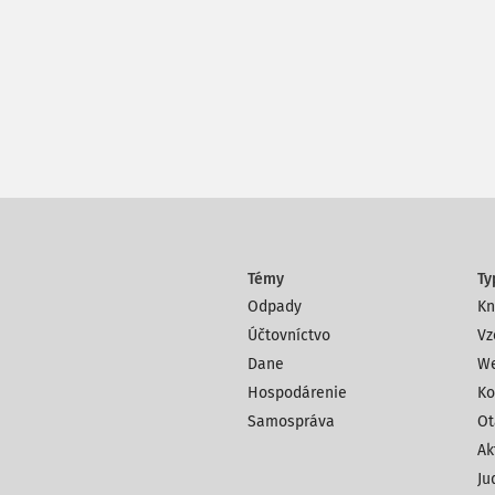
Témy
Ty
Odpady
Kn
Účtovníctvo
Vz
Dane
We
Hospodárenie
Ko
Samospráva
Ot
Ak
Ju