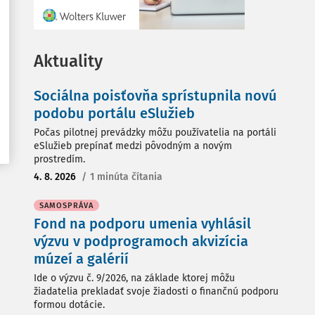
Aktuality
Sociálna poisťovňa sprístupnila novú
podobu portálu eSlužieb
Počas pilotnej prevádzky môžu používatelia na portáli
eSlužieb prepínať medzi pôvodným a novým
prostredím.
4. 8. 2026
/
1 minúta čítania
SAMOSPRÁVA
Fond na podporu umenia vyhlásil
výzvu v podprogramoch akvizícia
múzeí a galérií
Ide o výzvu č. 9/2026, na základe ktorej môžu
žiadatelia prekladať svoje žiadosti o finančnú podporu
formou dotácie.