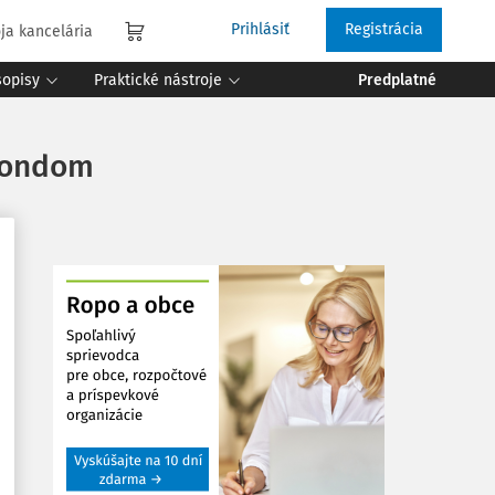
Prihlásiť
Registrácia
ja kancelária
sopisy
Praktické nástroje
Predplatné
fondom