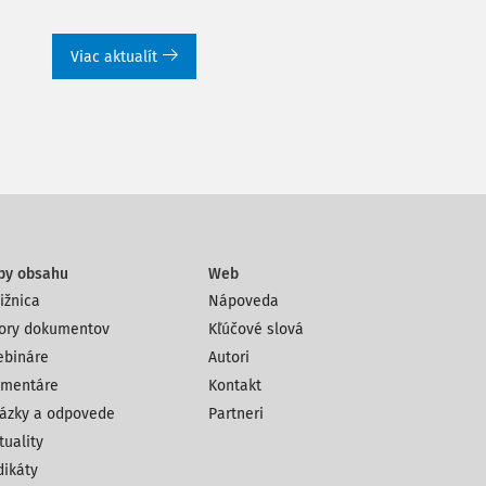
Viac aktualít
py obsahu
Web
ižnica
Nápoveda
ory dokumentov
Kľúčové slová
bináre
Autori
mentáre
Kontakt
ázky a odpovede
Partneri
tuality
dikáty