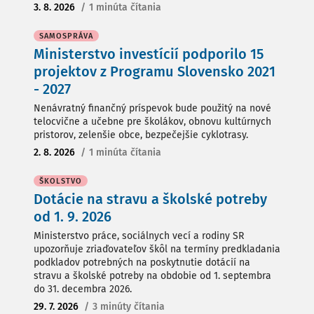
3. 8. 2026
/
1 minúta čítania
SAMOSPRÁVA
Ministerstvo investícií podporilo 15
projektov z Programu Slovensko 2021
- 2027
Nenávratný finančný príspevok bude použitý na nové
telocvične a učebne pre školákov, obnovu kultúrnych
pristorov, zelenšie obce, bezpečejšie cyklotrasy.
2. 8. 2026
/
1 minúta čítania
ŠKOLSTVO
Dotácie na stravu a školské potreby
od 1. 9. 2026
Ministerstvo práce, sociálnych vecí a rodiny SR
upozorňuje zriaďovateľov škôl na termíny predkladania
podkladov potrebných na poskytnutie dotácií na
stravu a školské potreby na obdobie od 1. septembra
do 31. decembra 2026.
29. 7. 2026
/
3 minúty čítania