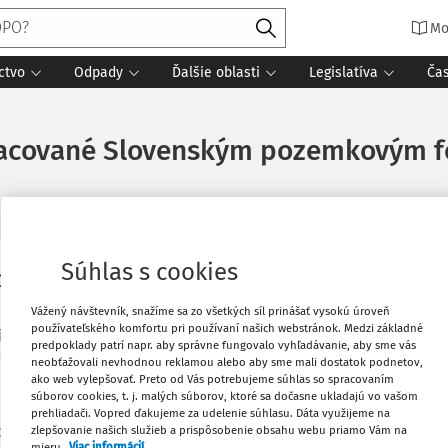
Mo
ctvo
Odpady
Ďalšie oblasti
Legislatíva
Ča
pracované Slovenským pozemkovým 
Súhlas s cookies
 územnú samosprávu.
Vytlačiť
Vážený návštevník, snažíme sa zo všetkých síl prinášať vysokú úroveň
používateľského komfortu pri používaní našich webstránok. Medzi základné
tí o prenájom pozemkov v správe a
Obľúbené
predpoklady patrí napr. aby správne fungovalo vyhľadávanie, aby sme vás
od vlastníckeho práva pozemkov v
neobťažovali nevhodnou reklamou alebo aby sme mali dostatok podnetov,
ako web vylepšovať. Preto od Vás potrebujeme súhlas so spracovaním
; o bezodplatný prevod (delimitáciu)
súborov cookies, t. j. malých súborov, ktoré sa dočasne ukladajú vo vašom
Stiahnuť
 taktiež ako pomôcka pri žiadostiach,
prehliadači. Vopred ďakujeme za udelenie súhlasu. Dáta využijeme na
h v správe a nakladaní Slovenského
zlepšovanie našich služieb a prispôsobenie obsahu webu priamo Vám na
mieru.
Viac informácií