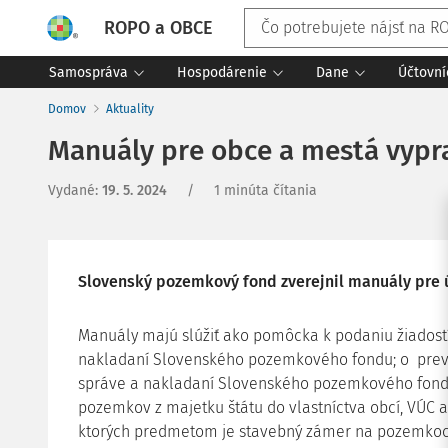
ROPO a OBCE
Samospráva
Hospodárenie
Dane
Účtovní
Domov
Aktuality
Manuály pre obce a mestá vy
Vydané
:
19. 5. 2024
/
1 minúta čítania
Slovenský pozemkový fond zverejnil manuály pre
Manuály majú slúžiť ako pomôcka k podaniu žiados
nakladaní Slovenského pozemkového fondu; o prev
správe a nakladaní Slovenského pozemkového fondu
pozemkov z majetku štátu do vlastníctva obcí, VÚC a
ktorých predmetom je stavebný zámer na pozemkoc