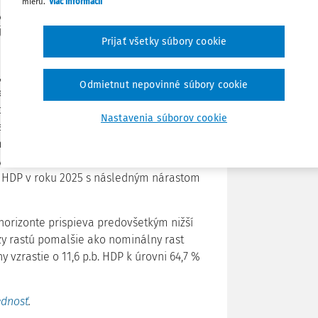
mieru.
Viac informácií
a z toho plynúci rastúci verejný dlh. V
ajmä v dôsledku posunutia dodania
Zdieľať
Prijať všetky súbory cookie
, najmä vďaka nižším celkovým
Poznámka
Odmietnut nepovinné súbory cookie
 zamestnancov. Nárast deficitu v roku
je ovplyvnený najmä vypršaním dočasne
Nastavenia súborov cookie
sadzby zdravotných odvodov platených
znížením sadzby tzv. bankovej dane, ale
 deficit (bez dočasných vplyvov) vzrastie
% HDP v roku 2025 s následným nárastom
horizonte prispieva predovšetkým nižší
y rastú pomalšie ako nominálny rast
 vzrastie o 11,6 p.b. HDP k úrovni 64,7 %
ednosť
.