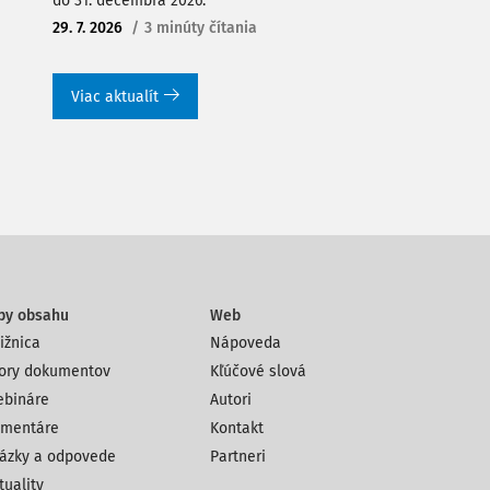
do 31. decembra 2026.
29. 7. 2026
/
3 minúty čítania
Viac aktualít
py obsahu
Web
ižnica
Nápoveda
ory dokumentov
Kľúčové slová
bináre
Autori
mentáre
Kontakt
ázky a odpovede
Partneri
tuality