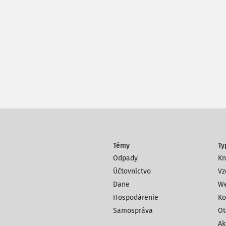
Témy
Ty
Odpady
Kn
Účtovníctvo
Vz
Dane
We
Hospodárenie
Ko
Samospráva
Ot
Ak