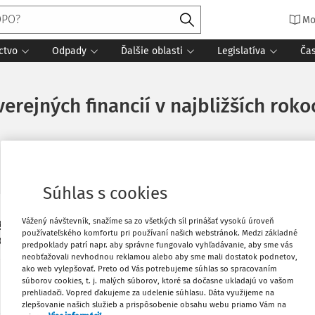
Mo
ctvo
Odpady
Ďalšie oblasti
Legislatíva
Ča
verejných financií v najbližších ro
Súhlas s cookies
Vážený návštevník, snažíme sa zo všetkých síl prinášať vysokú úroveň
gnózu strednodobého fiškálneho vývoja
Vytlačiť
používateľského komfortu pri používaní našich webstránok. Medzi základné
omickej prognózy. Prognóza vychádza z
predpoklady patrí napr. aby správne fungovalo vyhľadávanie, aby sme vás
čakávaný vývoj v scenári nezmenených
neobťažovali nevhodnou reklamou alebo aby sme mali dostatok podnetov,
Obľúbené
ako web vylepšovať. Preto od Vás potrebujeme súhlas so spracovaním
súborov cookies, t. j. malých súborov, ktoré sa dočasne ukladajú vo vašom
prehliadači. Vopred ďakujeme za udelenie súhlasu. Dáta využijeme na
zlepšovanie našich služieb a prispôsobenie obsahu webu priamo Vám na
Stiahnuť
dačné opatrenia, hospodárenie Slovenska