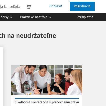
Prihlásiť
Registrácia
ja kancelária
sopisy
Praktické nástroje
Predplatné
koch na neudržateľne