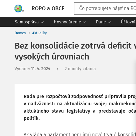
ROPO a OBCE
Samospráva
Hospodárenie
Dane
Účtovní
Domov
Aktuality
Bez konsolidácie zotrvá deficit 
vysokých úrovniach
Vydané
:
11. 4. 2024
/
2 minúty čítania
Rada pre rozpočtovú zodpovednosť pripravila pro
v nadväznosti na aktualizáciu svojej makroekon
aktuálneho stavu legislatívy a predstavuje o
politík.
Ak vláda a parlament neprijmú nové trvalé konsoli