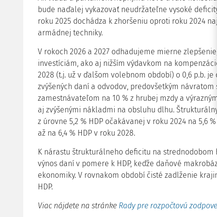
bude naďalej vykazovať neudržateľne vysoké deficity 
roku 2025 dochádza k zhoršeniu oproti roku 2024 n
armádnej techniky.
V rokoch 2026 a 2027 odhadujeme mierne zlepšenie
investíciám, ako aj nižším výdavkom na kompenzácie
2028 (t.j. už v ďalšom volebnom období) o 0,6 p.b. 
zvýšených daní a odvodov, predovšetkým návratom 
zamestnávateľom na 10 % z hrubej mzdy a výrazným 
aj zvýšenými nákladmi na obsluhu dlhu. Štrukturálny
z úrovne 5,2 % HDP očakávanej v roku 2024 na 5,6 
až na 6,4­ % HDP v roku 2028.
K nárastu štrukturálneho deficitu na strednodobom 
výnos daní v pomere k HDP, keďže daňové makrobáz
ekonomiky. V rovnakom období čisté zadlženie krajiny
HDP.
Viac nájdete na stránke
Rady pre rozpočtovú zodpov