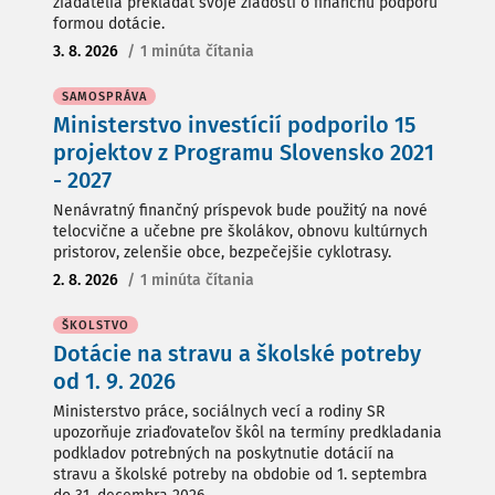
žiadatelia prekladať svoje žiadosti o finančnú podporu
formou dotácie.
3. 8. 2026
/
1 minúta čítania
SAMOSPRÁVA
Ministerstvo investícií podporilo 15
projektov z Programu Slovensko 2021
- 2027
Nenávratný finančný príspevok bude použitý na nové
telocvične a učebne pre školákov, obnovu kultúrnych
pristorov, zelenšie obce, bezpečejšie cyklotrasy.
2. 8. 2026
/
1 minúta čítania
ŠKOLSTVO
Dotácie na stravu a školské potreby
od 1. 9. 2026
Ministerstvo práce, sociálnych vecí a rodiny SR
upozorňuje zriaďovateľov škôl na termíny predkladania
podkladov potrebných na poskytnutie dotácií na
stravu a školské potreby na obdobie od 1. septembra