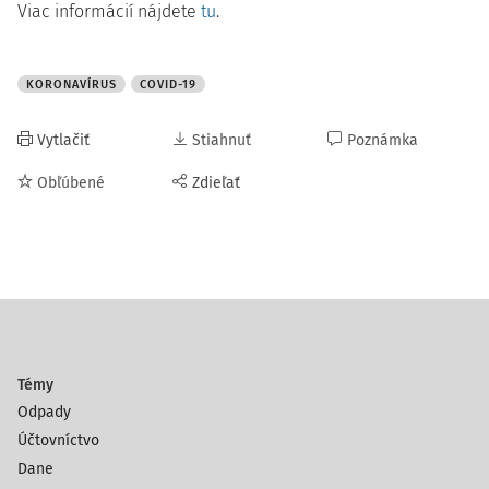
Viac informácií nájdete
tu
.
KORONAVÍRUS
COVID-19
Vytlačiť
Stiahnuť
Poznámka
Obľúbené
Zdieľať
Témy
Odpady
Účtovníctvo
Dane