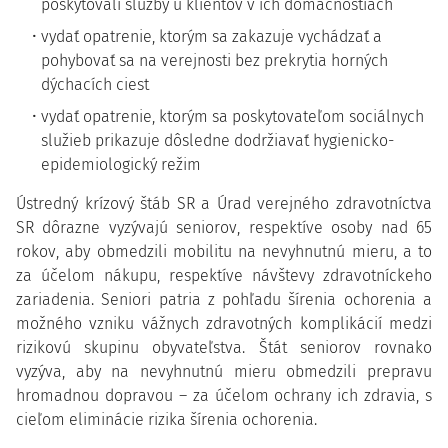
poskytovali služby u klientov v ich domácnostiach
vydať opatrenie, ktorým sa zakazuje vychádzať a
pohybovať sa na verejnosti bez prekrytia horných
dýchacích ciest
vydať opatrenie, ktorým sa poskytovateľom sociálnych
služieb prikazuje dôsledne dodržiavať hygienicko-
epidemiologický režim
Ústredný krízový štáb SR a Úrad verejného zdravotníctva
SR dôrazne vyzývajú seniorov, respektíve osoby nad 65
rokov, aby obmedzili mobilitu na nevyhnutnú mieru, a to
za účelom nákupu, respektíve návštevy zdravotníckeho
zariadenia. Seniori patria z pohľadu šírenia ochorenia a
možného vzniku vážnych zdravotných komplikácií medzi
rizikovú skupinu obyvateľstva. Štát seniorov rovnako
vyzýva, aby na nevyhnutnú mieru obmedzili prepravu
hromadnou dopravou – za účelom ochrany ich zdravia, s
cieľom eliminácie rizika šírenia ochorenia.