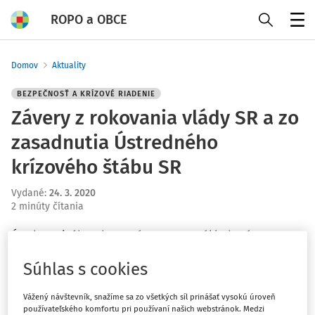
ROPO a OBCE
Menu
Domov
Aktuality
BEZPEČNOSŤ A KRÍZOVÉ RIADENIE
Závery z rokovania vlády SR a zo
zasadnutia Ústredného
krízového štábu SR
Vydané
:
24. 3. 2020
2 minúty čítania
Úrad verejného zdravotníctva SR na základe záverov
rokovania vlády SR a Ústredného krízového štábu SR
Súhlas s cookies
prostredníctvom vydania opatrení zabezpečí na úseku
verejného zdravotníctva nasledovné:
Vážený návštevník, snažíme sa zo všetkých síl prinášať vysokú úroveň
používateľského komfortu pri používaní našich webstránok. Medzi