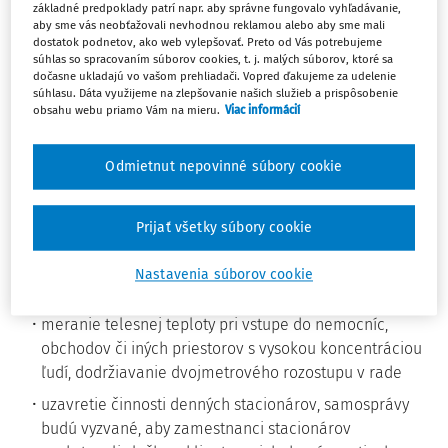
základné predpoklady patrí napr. aby správne fungovalo vyhľadávanie,
až do odvolania sa všetkým fyzickým osobám, fyzickým
aby sme vás neobťažovali nevhodnou reklamou alebo aby sme mali
osobám – podnikateľom a právnickým osobám
dostatok podnetov, ako web vylepšovať. Preto od Vás potrebujeme
predlžuje zákaz organizovať a usporadúvať hromadné
súhlas so spracovaním súborov cookies, t. j. malých súborov, ktoré sa
dočasne ukladajú vo vašom prehliadači. Vopred ďakujeme za udelenie
podujatia športovej, kultúrnej, spoločenskej či inej
súhlasu. Dáta využijeme na zlepšovanie našich služieb a prispôsobenie
povahy
obsahu webu priamo Vám na mieru.
Viac informácií
zatvorenie obchodov (napr. predajní potravín, mäsa,
chleba, pečiva, predajní drogérie, predajní s krmivom a
Odmietnut nepovinné súbory cookie
pod.) v nedeľu za účelom vykonania sanitárneho dňa
počas vyhlásenia krízovej situácie
Prijať všetky súbory cookie
vyčlenenie špeciálneho časového rámca pre pohyb
osôb nad 65 rokov v obchodoch (napríklad potraviny)
Nastavenia súborov cookie
od 9.00 h do 12.00 h (pondelok – sobota)
meranie telesnej teploty pri vstupe do nemocníc,
obchodov či iných priestorov s vysokou koncentráciou
ľudí, dodržiavanie dvojmetrového rozostupu v rade
uzavretie činnosti denných stacionárov, samosprávy
budú vyzvané, aby zamestnanci stacionárov