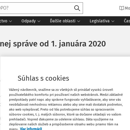
Mo
ctvo
Odpady
Ďalšie oblasti
Legislatíva
Ča
nej správe od 1. januára 2020
Súhlas s cookies
v čiastke 127/2019.
Vytlačiť
Vážený návštevník, snažíme sa zo všetkých síl prinášať vysokú úroveň
používateľského komfortu pri používaní našich webstránok. Medzi základné
nej správe sa pristupuje v súvislosti s
Obľúbené
predpoklady patrí napr. aby správne fungovalo vyhľadávanie, aby sme vás
 ochranu finančných záujmov Európskej
neobťažovali nevhodnou reklamou alebo aby sme mali dostatok podnetov,
ako web vylepšovať. Preto od Vás potrebujeme súhlas so spracovaním
m Implementačnej jednotky na Úrade
súborov cookies, t. j. malých súborov, ktoré sa dočasne ukladajú vo vašom
Stiahnuť
a peniaze, ktorý spustila vláda SR.
prehliadači. Vopred ďakujeme za udelenie súhlasu. Dáta využijeme na
zlepšovanie našich služieb a prispôsobenie obsahu webu priamo Vám na
nej správy zapracovať do súčasnej
mieru.
Viac informácií