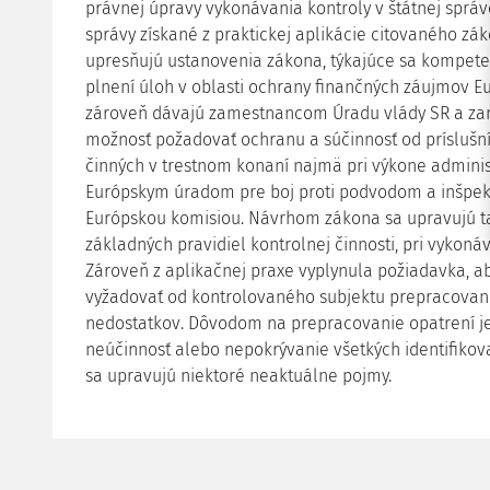
právnej úpravy vykonávania kontroly v štátnej správ
správy získané z praktickej aplikácie citovaného 
upresňujú ustanovenia zákona, týkajúce sa kompeten
plnení úloh v oblasti ochrany finančných záujmov 
zároveň dávajú zamestnancom Úradu vlády SR a za
možnosť požadovať ochranu a súčinnosť od príslušn
činných v trestnom konaní najmä pri výkone adminis
Európskym úradom pre boj proti podvodom a inšpekc
Európskou komisiou. Návrhom zákona sa upravujú tak
základných pravidiel kontrolnej činnosti, pri vykonáv
Zároveň z aplikačnej praxe vyplynula požiadavka, a
vyžadovať od kontrolovaného subjektu prepracovani
nedostatkov. Dôvodom na prepracovanie opatrení j
neúčinnosť alebo nepokrývanie všetkých identifikova
sa upravujú niektoré neaktuálne pojmy.