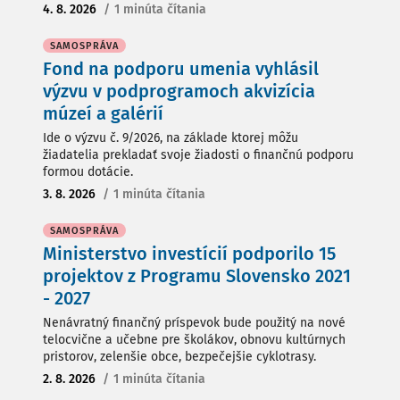
4. 8. 2026
/
1 minúta čítania
SAMOSPRÁVA
Fond na podporu umenia vyhlásil
výzvu v podprogramoch akvizícia
múzeí a galérií
Ide o výzvu č. 9/2026, na základe ktorej môžu
žiadatelia prekladať svoje žiadosti o finančnú podporu
formou dotácie.
3. 8. 2026
/
1 minúta čítania
SAMOSPRÁVA
Ministerstvo investícií podporilo 15
projektov z Programu Slovensko 2021
- 2027
Nenávratný finančný príspevok bude použitý na nové
telocvične a učebne pre školákov, obnovu kultúrnych
pristorov, zelenšie obce, bezpečejšie cyklotrasy.
2. 8. 2026
/
1 minúta čítania