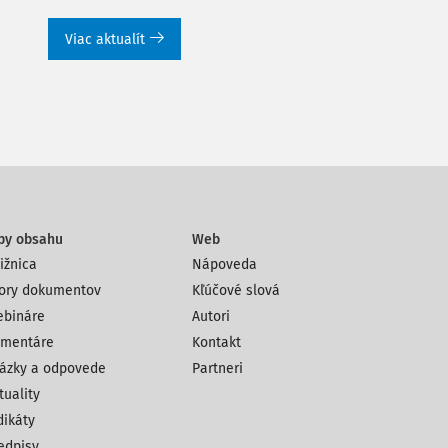
Viac aktualít
py obsahu
Web
ižnica
Nápoveda
ory dokumentov
Kľúčové slová
bináre
Autori
mentáre
Kontakt
ázky a odpovede
Partneri
tuality
dikáty
edpisy