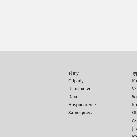
Témy
Ty
Odpady
Kn
Účtovníctvo
Vz
Dane
We
Hospodárenie
Ko
Samospráva
Ot
Ak
Ju
Pr