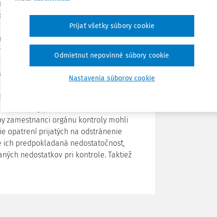
e poznatky a skúsenosti orgánov štátnej
Zdieľať
zákona. Navrhovanými zmenami zákona sa
Prijať všetky súbory cookie
cií Úradu vlády Slovenskej republiky pri
Poznámka
Európskej únie. Navrhované ustanovenia
mestnancom orgánov Európskej únie
Odmietnut nepovinné súbory cookie
íkov Policajného zboru a orgánov
tratívnych vyšetrovaní vedených
Nastavenia súborov cookie
ií a kontrol na mieste vykonávaných
tiež niektoré ustanovenia, týkajúce sa
aní kontroly podľa zákona č. 10/1996 Z. z.
by zamestnanci orgánu kontroly mohli
e opatrení prijatých na odstránenie
e ich predpokladaná nedostatočnosť,
ných nedostatkov pri kontrole. Taktiež