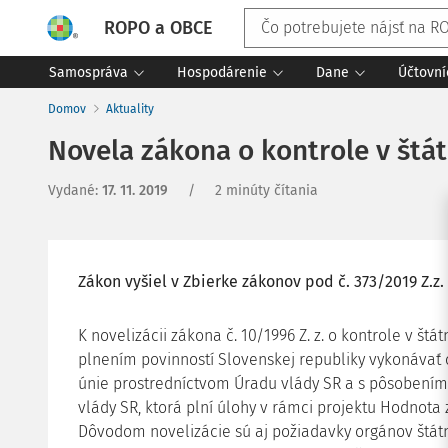
ROPO a OBCE
Samospráva
Hospodárenie
Dane
Účtovní
Domov
Aktuality
Novela zákona o kontrole v štát
Vydané
:
17. 11. 2019
/
2 minúty čítania
Zákon vyšiel v Zbierke zákonov pod č. 373/2019 Z.z. 
K novelizácii zákona č. 10/1996 Z. z. o kontrole v štát
plnením povinností Slovenskej republiky vykonávať
únie prostredníctvom Úradu vlády SR a s pôsobení
vlády SR, ktorá plní úlohy v rámci projektu Hodnota z
Dôvodom novelizácie sú aj požiadavky orgánov štát