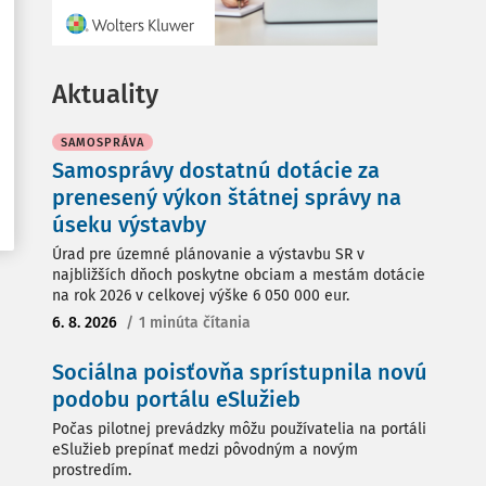
Aktuality
SAMOSPRÁVA
Samosprávy dostatnú dotácie za
prenesený výkon štátnej správy na
úseku výstavby
Úrad pre územné plánovanie a výstavbu SR v
najbližších dňoch poskytne obciam a mestám dotácie
na rok 2026 v celkovej výške 6 050 000 eur.
6. 8. 2026
/
1 minúta čítania
Sociálna poisťovňa sprístupnila novú
podobu portálu eSlužieb
Počas pilotnej prevádzky môžu používatelia na portáli
eSlužieb prepínať medzi pôvodným a novým
prostredím.