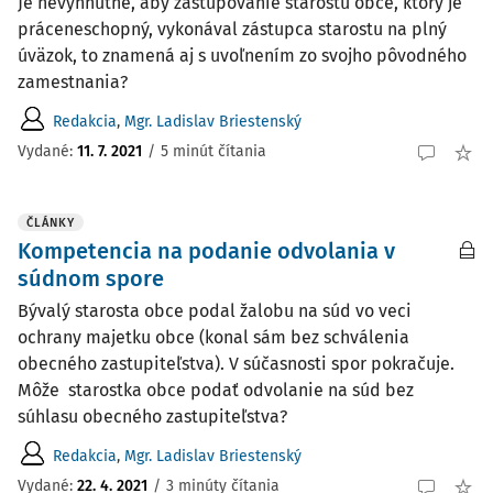
Je nevyhnutné, aby zastupovanie starostu obce, ktorý je
práceneschopný, vykonával zástupca starostu na plný
úväzok, to znamená aj s uvoľnením zo svojho pôvodného
zamestnania?
Redakcia
,
Mgr. Ladislav Briestenský
Vydané:
11. 7. 2021
/
5 minút čítania
ČLÁNKY
Kompetencia na podanie odvolania v
súdnom spore
Bývalý starosta obce podal žalobu na súd vo veci
ochrany majetku obce (konal sám bez schválenia
obecného zastupiteľstva). V súčasnosti spor pokračuje.
Môže starostka obce podať odvolanie na súd bez
súhlasu obecného zastupiteľstva?
Redakcia
,
Mgr. Ladislav Briestenský
Vydané:
22. 4. 2021
/
3 minúty čítania