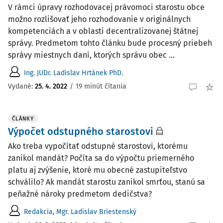
V rámci úpravy rozhodovacej právomoci starostu obce
možno rozlišovať jeho rozhodovanie v originálnych
kompetenciách a v oblasti decentralizovanej štátnej
správy. Predmetom tohto článku bude procesný priebeh
správy miestnych daní, ktorých správu obec ...
Ing. JUDr. Ladislav Hrtánek PhD.
Vydané:
25. 4. 2022
/
19 minút čítania
ČLÁNKY
Výpočet odstupného starostovi
Ako treba vypočítať odstupné starostovi, ktorému
zanikol mandát? Počíta sa do výpočtu priemerného
platu aj zvýšenie, ktoré mu obecné zastupiteľstvo
schválilo? Ak mandát starostu zanikol smrťou, stanú sa
peňažné nároky predmetom dedičstva?
Redakcia
,
Mgr. Ladislav Briestenský