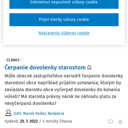
Odmietnut nepovinné súbory cookie
a takisto aj veľmi dôležitá vec. Na čo však nemôžeme
zabudnúť je, že reformy musia byť opreté o poznanie. Ak
reforma „predbehne‟ poznanie, vzniká riziko neskoršieho
Prijať všetky súbory cookie
trpkého precitnutia.
Nastavenia súborov cookie
Mgr. Ladislav Briestenský
Vydané:
11. 9. 2022
/
4 minúty čítania
ČLÁNKY
Čerpanie dovolenky starostom
Môže obecné zastupiteľstvo nariadiť čerpanie dovolenky
starostovi obce napríklad prijatím uznesenia, ktorým by
zaviazala starostu obce vyčerpať dovolenku do konania
volieb? Má starosta právny nárok na náhradu platu za
nevyčerpanú dovolenku?
JUDr. Marek Keller
,
Redakcia
Vydané:
25. 7. 2022
/
4 minúty čítania