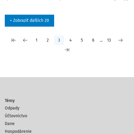
+ Zobraziť ďaľších 20
1
2
3
4
5
6
...
13
Témy
Odpady
Účtovníctvo
Dane
Hospodárenie