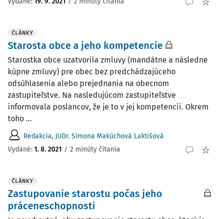
Vydané:
19. 9. 2021
/
2 minúty čítania
ČLÁNKY
Starosta obce a jeho kompetencie
Starostka obce uzatvorila zmluvy (mandátne a následne
kúpne zmluvy) pre obec bez predchádzajúceho
odsúhlasenia alebo prejednania na obecnom
zastupiteľstve. Na nasledujúcom zastupiteľstve
informovala poslancov, že je to v jej kompetencii. Okrem
toho ...
Redakcia
,
JUDr. Simona Makúchová Laktišová
Vydané:
1. 8. 2021
/
2 minúty čítania
ČLÁNKY
Zastupovanie starostu počas jeho
práceneschopnosti