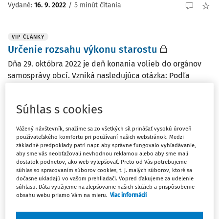
Vydané:
16. 9. 2022
/
5 minút čítania
VIP ČLÁNKY
Určenie rozsahu výkonu starostu
Dňa 29. októbra 2022 je deň konania volieb do orgánov
samosprávy obcí. Vzniká nasledujúca otázka: Podľa
akého kritéria sa určuje záväzok starostu v obci, ktorá má
len 195 obyvateľov. V danej obci nie je škôlka ani
Súhlas s cookies
základná škola. Obec nevlastní žiadny ...
Mgr. Ladislav Briestenský
Vážený návštevník, snažíme sa zo všetkých síl prinášať vysokú úroveň
používateľského komfortu pri používaní našich webstránok. Medzi
Vydané:
13. 9. 2022
/
2 minúty čítania
základné predpoklady patrí napr. aby správne fungovalo vyhľadávanie,
aby sme vás neobťažovali nevhodnou reklamou alebo aby sme mali
dostatok podnetov, ako web vylepšovať. Preto od Vás potrebujeme
súhlas so spracovaním súborov cookies, t. j. malých súborov, ktoré sa
VIP ČLÁNKY
dočasne ukladajú vo vašom prehliadači. Vopred ďakujeme za udelenie
Miestna samospráva - prostredie plné
súhlasu. Dáta využijeme na zlepšovanie našich služieb a prispôsobenie
obsahu webu priamo Vám na mieru.
Viac informácií
prekvapení
Vo všeobecnosti môžeme povedať, že reformy sú skvelá