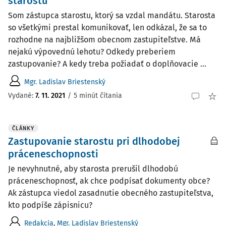
starostu
Som zástupca starostu, ktorý sa vzdal mandátu. Starosta
so všetkými prestal komunikovať, len odkázal, že sa to
rozhodne na najbližšom obecnom zastupiteľstve. Má
nejakú výpovednú lehotu? Odkedy preberiem
zastupovanie? A kedy treba požiadať o doplňovacie ...
Mgr. Ladislav Briestenský
Vydané:
7. 11. 2021
/
5 minút čítania
ČLÁNKY
Zastupovanie starostu pri dlhodobej
práceneschopnosti
Je nevyhnutné, aby starosta prerušil dlhodobú
práceneschopnosť, ak chce podpísať dokumenty obce?
Ak zástupca viedol zasadnutie obecného zastupiteľstva,
kto podpíše zápisnicu?
Redakcia
,
Mgr. Ladislav Briestenský