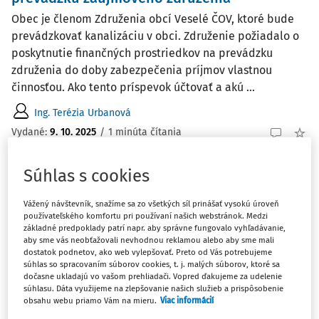
Obec je členom Združenia obcí Veselé ČOV, ktoré bude
prevádzkovať kanalizáciu v obci. Združenie požiadalo o
poskytnutie finančných prostriedkov na prevádzku
združenia do doby zabezpečenia príjmov vlastnou
činnosťou. Ako tento príspevok účtovať a akú ...
Ing. Terézia Urbanová
Vydané:
9. 10. 2025
/
1 minúta čítania
Súhlas s cookies
ČLÁNKY
Účtovanie náhrady právneho zastúpenia
Vážený návštevník, snažíme sa zo všetkých síl prinášať vysokú úroveň
používateľského komfortu pri používaní našich webstránok. Medzi
Ako zaúčtovať úhradu náhrady právneho zastúpenia,
základné predpoklady patrí napr. aby správne fungovalo vyhľadávanie,
ktoré uhradila obec advokátskej kancelárii na základe
aby sme vás neobťažovali nevhodnou reklamou alebo aby sme mali
uznesenia súdu? Akú položku použiť?
dostatok podnetov, ako web vylepšovať. Preto od Vás potrebujeme
súhlas so spracovaním súborov cookies, t. j. malých súborov, ktoré sa
Ing. Terézia Urbanová
dočasne ukladajú vo vašom prehliadači. Vopred ďakujeme za udelenie
súhlasu. Dáta využijeme na zlepšovanie našich služieb a prispôsobenie
Vydané:
9. 10. 2025
/
1 minúta čítania
obsahu webu priamo Vám na mieru.
Viac informácií