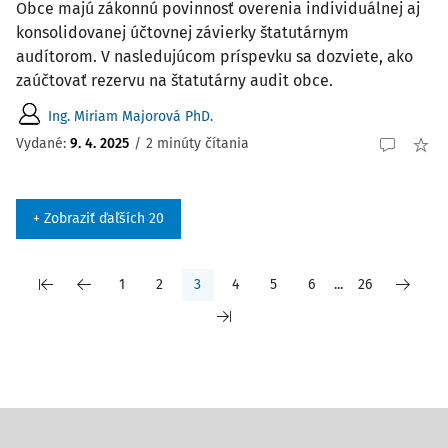
Obce majú zákonnú povinnosť overenia individuálnej aj
konsolidovanej účtovnej závierky štatutárnym
audítorom. V nasledujúcom príspevku sa dozviete, ako
zaúčtovať rezervu na štatutárny audit obce.
Ing. Miriam Majorová PhD.
Vydané:
9. 4. 2025
/
2 minúty čítania
+ Zobraziť ďaľších 20
1
2
3
4
5
6
...
26