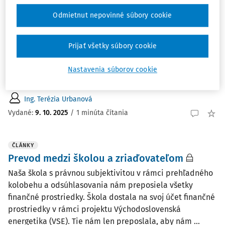
Odmietnut nepovinné súbory cookie
ČLÁNKY
Účtovanie dotácie z Plánu obnovy a
odolnosti
Prijať všetky súbory cookie
Na akú príjmovú rozpočtovú položku sa účtuje dotácia z
Plánu obnovy a odolnosti a aké kódy zdrojov treba
Nastavenia súborov cookie
použiť?
Ing. Terézia Urbanová
Vydané:
9. 10. 2025
/
1 minúta čítania
ČLÁNKY
Prevod medzi školou a zriaďovateľom
Naša škola s právnou subjektivitou v rámci prehľadného
kolobehu a odsúhlasovania nám preposiela všetky
finančné prostriedky. Škola dostala na svoj účet finančné
prostriedky v rámci projektu Východoslovenská
energetika (VSE). Tie nám len preposlala, aby nám ...