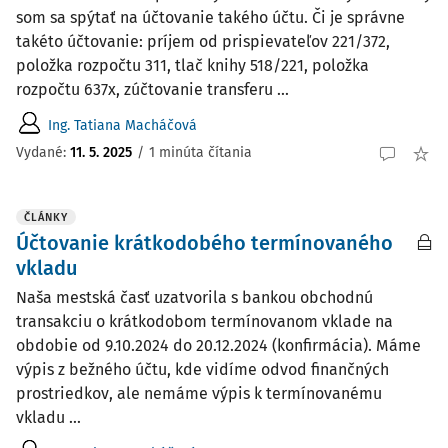
som sa spýtať na účtovanie takého účtu. Či je správne
takéto účtovanie: príjem od prispievateľov 221/372,
položka rozpočtu 311, tlač knihy 518/221, položka
rozpočtu 637x, zúčtovanie transferu ...
Ing. Tatiana Macháčová
Vydané:
11. 5. 2025
/
1 minúta čítania
ČLÁNKY
Účtovanie krátkodobého termínovaného
vkladu
Naša mestská časť uzatvorila s bankou obchodnú
transakciu o krátkodobom termínovanom vklade na
obdobie od 9.10.2024 do 20.12.2024 (konfirmácia). Máme
výpis z bežného účtu, kde vidíme odvod finančných
prostriedkov, ale nemáme výpis k termínovanému
vkladu ...