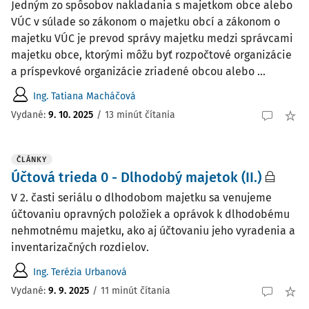
Jedným zo spôsobov nakladania s majetkom obce alebo
VÚC v súlade so zákonom o majetku obcí a zákonom o
majetku VÚC je prevod správy majetku medzi správcami
majetku obce, ktorými môžu byť rozpočtové organizácie
a príspevkové organizácie zriadené obcou alebo ...
Ing. Tatiana Macháčová
Vydané:
9. 10. 2025
/
13 minút čítania
ČLÁNKY
Účtová trieda 0 - Dlhodobý majetok (II.)
V 2. časti seriálu o dlhodobom majetku sa venujeme
účtovaniu opravných položiek a oprávok k dlhodobému
nehmotnému majetku, ako aj účtovaniu jeho vyradenia a
inventarizačných rozdielov.
Ing. Terézia Urbanová
Vydané:
9. 9. 2025
/
11 minút čítania