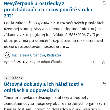
Nevyčerpané prostriedky z
predchádzajúcich rokov použité v roku
2021
Podľa zákona č. 583/2004 Z.z. o rozpočtových pravidlách
územnej samosprávy a o zmene a doplnení niektorých
zákonov v z. n. p. (ďalej len "zákon č. 583/2004 Z.z.") je
obec povinná po skončení rozpočtového roka spracovať
údaje o rozpočtovom hospodárení ...
Ing. Terézia Urbanová
,
Redakcia
Vydané:
24. 1. 2021
/
16 minút čítania
VIP ČLÁNKY
Účtovné doklady a ich náležitosti v
otázkach a odpovediach
Téma príspevku nadväzuje na otázky a podnety
zamestnancov samosprávy obcí a zriadených organizácií
k náležitostiam účtovných dokladov v praxi roka 2020