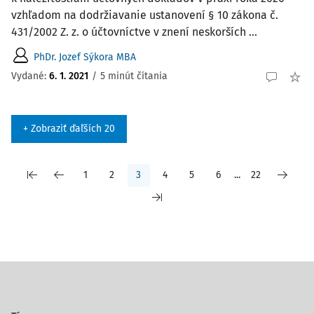
vzhľadom na dodržiavanie ustanovení § 10 zákona č.
431/2002 Z. z. o účtovníctve v znení neskorších ...
PhDr. Jozef Sýkora MBA
Vydané:
6. 1. 2021
/
5 minút čítania
+ Zobraziť ďaľších 20
1
2
3
4
5
6
...
22