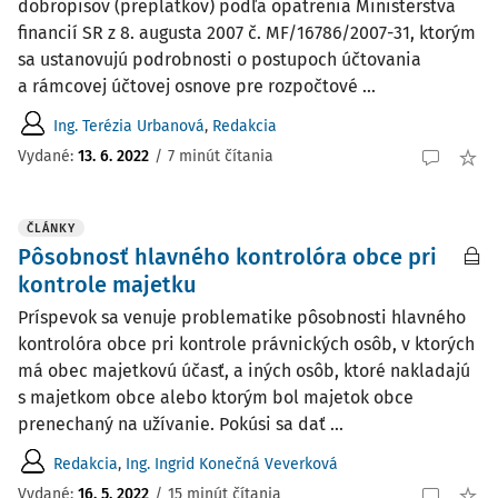
dobropisov (preplatkov) podľa opatrenia Ministerstva
financií SR z 8. ­augusta 2007 č. MF/16786/2007-31, ktorým
sa ustanovujú podrobnosti o postupoch účtovania
a rámcovej účtovej osnove pre rozpočtové ...
Ing. Terézia Urbanová
,
Redakcia
Vydané:
13. 6. 2022
/
7 minút čítania
ČLÁNKY
Pôsobnosť hlavného kontrolóra obce pri
kontrole majetku
Príspevok sa venuje problematike pôsobnosti hlavného
kontrolóra obce pri kontrole právnických osôb, v ktorých
má obec majetkovú účasť, a iných osôb, ktoré nakladajú
s majetkom obce alebo ktorým bol majetok obce
prenechaný na užívanie. Pokúsi sa dať ...
Redakcia
,
Ing. Ingrid Konečná Veverková
Vydané:
16. 5. 2022
/
15 minút čítania