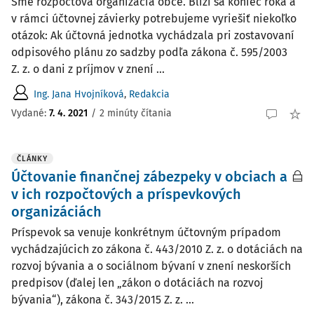
Sme rozpočtová organizácia obce. Blíži sa koniec roka a
v rámci účtovnej závierky potrebujeme vyriešiť niekoľko
otázok: Ak účtovná jednotka vychádzala pri zostavovaní
odpisového plánu zo sadzby podľa zákona č. 595/2003
Z. z. o dani z príjmov v znení ...
Ing. Jana Hvojníková
,
Redakcia
Vydané:
7. 4. 2021
/
2 minúty čítania
ČLÁNKY
Účtovanie finančnej zábezpeky v obciach a
v ich rozpočtových a príspevkových
organizáciách
Príspevok sa venuje konkrétnym účtovným prípadom
vychádzajúcich zo zákona č. 443/2010 Z. z. o dotáciách na
rozvoj bývania a o sociálnom bývaní v znení neskorších
predpisov (ďalej len „zákon o dotáciách na rozvoj
bývania“), zákona č. 343/2015 Z. z. ...