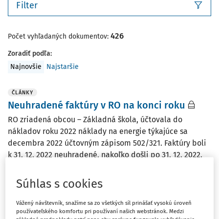
Filter
426
Počet vyhľadaných dokumentov:
Zoradiť podľa
:
Najnovšie
Najstaršie
ČLÁNKY
Neuhradené faktúry v RO na konci roku
RO zriadená obcou – Základná škola, účtovala do
nákladov roku 2022 náklady na energie týkajúce sa
decembra 2022 účtovným zápisom 502/321. Faktúry boli
k 31. 12. 2022 neuhradené, nakoľko došli po 31. 12. 2022.
Nevyčerpané prostriedky z prenesených ...
Súhlas s cookies
Ing. Tatiana Macháčová
,
Redakcia
Vydané:
9. 3. 2023
/
1 minúta čítania
Vážený návštevník, snažíme sa zo všetkých síl prinášať vysokú úroveň
používateľského komfortu pri používaní našich webstránok. Medzi