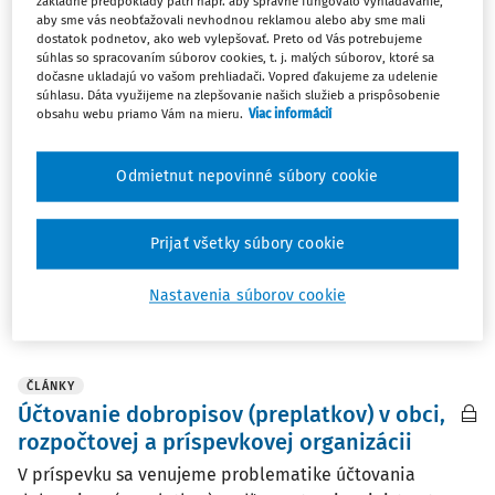
základné predpoklady patrí napr. aby správne fungovalo vyhľadávanie,
aby sme vás neobťažovali nevhodnou reklamou alebo aby sme mali
ČLÁNKY
dostatok podnetov, ako web vylepšovať. Preto od Vás potrebujeme
Špecifiká obcí a rozpočtových a
súhlas so spracovaním súborov cookies, t. j. malých súborov, ktoré sa
príspevkových organizácií na vybraných
dočasne ukladajú vo vašom prehliadači. Vopred ďakujeme za udelenie
súhlasu. Dáta využijeme na zlepšovanie našich služieb a prispôsobenie
príkladoch
obsahu webu priamo Vám na mieru.
Viac informácií
Obce, rozpočtové a príspevkové organizácie účtujú
podľa opatrenia Ministerstva financií SR č. MF/­16786/­
Odmietnut nepovinné súbory cookie
2007-31, ktorým sa ustanovujú podrobnosti o postupoch
účtovania a rámcovej účtovej osnove pre rozpočtové
organizácie, príspevkové organizácie, štátne ...
Prijať všetky súbory cookie
Redakcia
,
Ing. Ingrid Šabíková PhD.
Nastavenia súborov cookie
Vydané:
13. 6. 2022
/
19 minút čítania
ČLÁNKY
Účtovanie dobropisov (preplatkov) v obci,
rozpočtovej a príspevkovej organizácii
V príspevku sa venujeme problematike účtovania