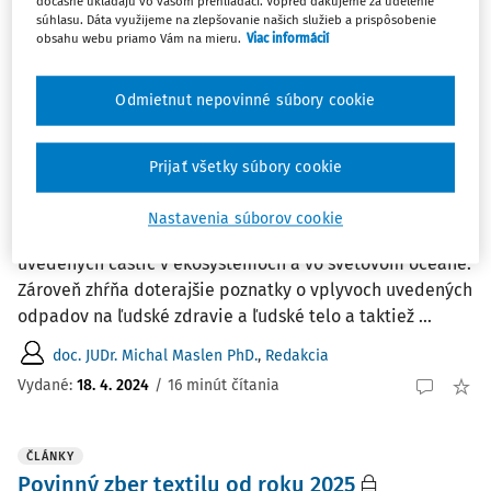
dočasne ukladajú vo vašom prehliadači. Vopred ďakujeme za udelenie
RNDr. Ľubica Vargová
,
Redakcia
súhlasu. Dáta využijeme na zlepšovanie našich služieb a prispôsobenie
obsahu webu priamo Vám na mieru.
Viac informácií
Vydané:
15. 5. 2024
/
8 minút čítania
Odmietnut nepovinné súbory cookie
ČLÁNKY
Mikroplasty a ich potenciálne riziká pre
Prijať všetky súbory cookie
človeka a životné prostredie
Príspevok analyzuje vývoj poznatkov v oblasti
Nastavenia súborov cookie
posudzovania mikroplastov. Zameriava sa na výskyt
uvedených častíc v ekosystémoch a vo svetovom oceáne.
Zároveň zhŕňa doterajšie poznatky o vplyvoch uvedených
odpadov na ľudské zdravie a ľudské telo a taktiež ...
doc. JUDr. Michal Maslen PhD.
,
Redakcia
Vydané:
18. 4. 2024
/
16 minút čítania
ČLÁNKY
Povinný zber textilu od roku 2025