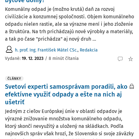
bytové domy?
Komunálny odpad je (možno krutá) daň za rozvoj
civilizácie a konzumnej spoločnosti. Objem komunálneho
odpadu nielen rastie, ale sa výrazne mení i jeho zloženie
a štruktúra. Na trh prichádzajú nové výrobky a materiály,
a tak po čase "prichádza" aj nový druh ...
h. prof. Ing. František Mátel CSc.
,
Redakcia
Vydané:
19. 12. 2023
/
8 minút čítania
ČLÁNKY
Svetoví experti samosprávam poradili, ako
efektívne využiť odpady a ešte na nich aj
ušetriť
Jedným z cieľov Európskej únie v oblasti odpadov je
výrazné znižovanie množstva komunálneho odpadu,
ktorý skončí nevyužitý a uložený na skládkach. Podľa
najnovších správ však hrozí, že Slovensko si svoje záväzky