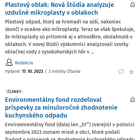
Plastový oblak: Nová štúdia analyzuje
vzdušné mikroplasty v oblakoch
Plastový odpad, ktorý sa hromadí na súši, nakoniec
skončí v oceáne ako mikroplasty. Teraz sa však špekuluje,
že mikroplasty sú prítomné aj v atmosfére, obsiahnuté v
oblakoch. V novej štúdii výskumníci analyzovali vzorky
oblačnej vody z vysokohorských hôr v ...
Redakcia
Vydané:
17. 10. 2023
/
3 minúty čítania
ČLÁNKY
Environmentálny fond rozdeľoval
príspevky za minuloročné zhodnotenie
kuchynského odpadu
Environmentálny fond (ďalej len „EF“) zverejnil v polovici
septembra 2023 zoznam miest a obcí, ktoré podali
žiadosť o príspevok za zhodnotenie kuchynského odpadu