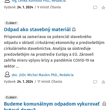
Ing. Lenka Kuhnová PhD.
,
Redakcia
Vydané:
24. 1. 2024
/
9 minút čítania
ČLÁNKY
Odpad ako stavebný materiál
Príspevok sa zameriava na potenciál stavebného
odpadu v oblasti cirkulárnej ekonomiky a predovšetkým
cirkulárneho stavebníctva. Analýza sa sústreďuje
predovšetkým na prostredie Európy a EÚ. Zároveň
zahŕňa mieru vplyvu krízy a pandémie COVID-19 na
sektor ...
doc. JUDr. Michal Maslen PhD.
,
Redakcia
Vydané:
24. 1. 2024
/
17 minút čítania
ČLÁNKY
Budeme komunálnym odpadom vykurovať