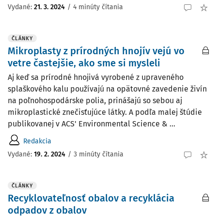
Vydané:
21. 3. 2024
/
4 minúty čítania
ČLÁNKY
Mikroplasty z prírodných hnojív vejú vo
vetre častejšie, ako sme si mysleli
Aj keď sa prírodné hnojivá vyrobené z upraveného
splaškového kalu používajú na opätovné zavedenie živín
na poľnohospodárske polia, prinášajú so sebou aj
mikroplastické znečisťujúce látky. A podľa malej štúdie
publikovanej v ACS' Environmental Science & ...
Redakcia
Vydané:
19. 2. 2024
/
3 minúty čítania
ČLÁNKY
Recyklovateľnosť obalov a recyklácia
odpadov z obalov