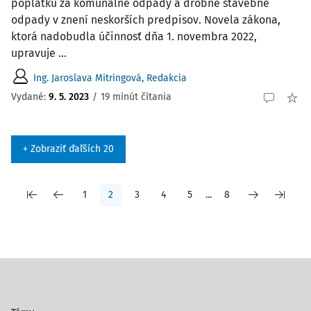
poplatku za komunálne odpady a drobné stavebné
odpady v znení neskorších predpisov. Novela zákona,
ktorá nadobudla účinnosť dňa 1. novembra 2022,
upravuje ...
Ing. Jaroslava Mitringová
,
Redakcia
Vydané:
9. 5. 2023
/
19 minút čítania
+ Zobraziť ďaľších 20
1
2
3
4
5
...
8