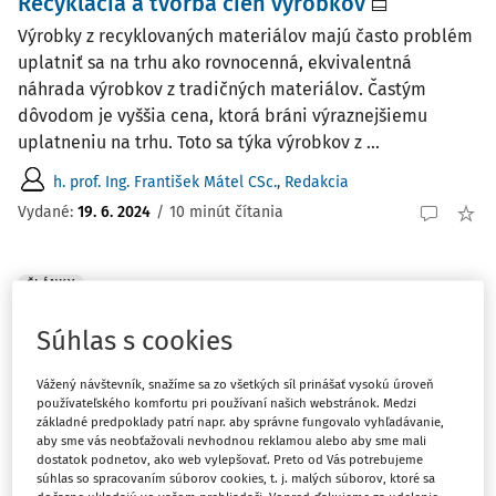
Recyklácia a tvorba cien výrobkov
Výrobky z recyklovaných materiálov majú často problém
uplatniť sa na trhu ako rovnocenná, ekvivalentná
náhrada výrobkov z tradičných materiálov. Častým
dôvodom je vyššia cena, ktorá bráni výraznejšiemu
uplatneniu na trhu. Toto sa týka výrobkov z ...
h. prof. Ing. František Mátel CSc.
,
Redakcia
Vydané:
19. 6. 2024
/
10 minút čítania
ČLÁNKY
Rozšírená zodpovednosť výrobcov na
Súhlas s cookies
textil v Holandsku a Maďarsku
Členské štáty Európskej únie (ďalej len "EÚ") majú za
Vážený návštevník, snažíme sa zo všetkých síl prinášať vysokú úroveň
úlohu najneskôr od 1. januára 2025 rozšíriť triedený zber
používateľského komfortu pri používaní našich webstránok. Medzi
základné predpoklady patrí napr. aby správne fungovalo vyhľadávanie,
odpadov aj o zložku textil. Prevedenie tejto požiadavky
aby sme vás neobťažovali nevhodnou reklamou alebo aby sme mali
do praxe majú vo vlastných rukách jednotlivé štáty. Zber
dostatok podnetov, ako web vylepšovať. Preto od Vás potrebujeme
textilu je špecifický ...
súhlas so spracovaním súborov cookies, t. j. malých súborov, ktoré sa