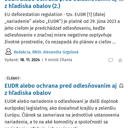
z hľadiska obalov (2.)
EU deforestation regulation - tzv. EUDR [1] (ďalej
„nariadenie“ alebo „EUDR“) je platné od 29. júna 2023 a
jeho cieľom je predchádzať odlesňovaniu, keďže
odlesňovanie v značnej miere negatívne ovplyvňuje
životné prostredie, čo nezapadá do plánov a cieľov ...
Redakcia
,
RNDr. Alexandra Grgulová
Vydané:
18. 11. 2024
/
9 minút čítania
ČLÁNKY
EUDR alebo ochrana pred odlesňovaním aj
z hľadiska obalov
EUDR alebo nariadenie o odlesňovaní je ďalší doplnok
európskej legislatívy, ako dosiahnuť krajšiu a zelenšiu
Európu. Článok sa zameriava na jednotlivé ustanovenia
nariadenia, a to na aké komodity a spoločnosti sa