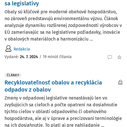
sa legislatívy
Obaly sú kľúčové pre moderné obehové hospodárstvo,
no zároveň predstavujú environmentálnu výzvu. Článok
analyzuje dynamiku rozšírenej zodpovednosti výrobcov v
EÚ zameriavajúc sa na legislatívne požiadavky, inovácie
v obalových materiáloch a harmonizáciu ...
Redakcia
Vydané:
24. 7. 2024
/
19 minút čítania
ČLÁNKY
Recyklovateľnosť obalov a recyklácia
odpadov z obalov
Zmeny v odpadovej legislatíve nenastávajú len vo
zvyšujúcich sa cieľoch a počte opatrení na dosiahnutie
týchto cieľov v oblasti odpadového či obehového
hospodárstva, ale aj v úprave a precizovaní terminológie
na ich dosiahnutie. To platí aj pre nahliadanie ...