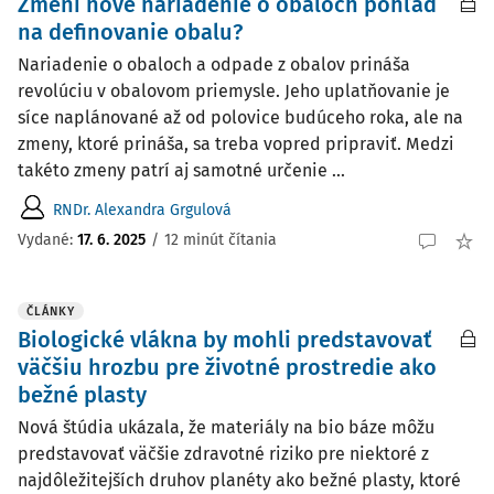
Zmení nové nariadenie o obaloch pohľad
na definovanie obalu?
Nariadenie o obaloch a odpade z obalov prináša
revolúciu v obalovom priemysle. Jeho uplatňovanie je
síce naplánované až od polovice budúceho roka, ale na
zmeny, ktoré prináša, sa treba vopred pripraviť. Medzi
takéto zmeny patrí aj samotné určenie ...
RNDr. Alexandra Grgulová
Vydané:
17. 6. 2025
/
12 minút čítania
ČLÁNKY
Biologické vlákna by mohli predstavovať
väčšiu hrozbu pre životné prostredie ako
bežné plasty
Nová štúdia ukázala, že materiály na bio báze môžu
predstavovať väčšie zdravotné riziko pre niektoré z
najdôležitejších druhov planéty ako bežné plasty, ktoré