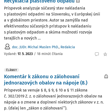
Recyklácia plastového odpadu
Príspevok analyzuje súčasný stav nakladania
s plastovými odpadmi na Slovensku, v Európskej únii
a v globálnom priestore. Autor sa zamýšľa nad
efektívnosťou súčasných prístupov k nakladaniu
s plastovým odpadom a skúma možnosti rozvoja
terajších a nových ...
doc. JUDr. Michal Maslen PhD.
,
Redakcia
Vydané:
17. 5. 2023
/
18 minút čítania
ČLÁNKY
Komentár k zákonu o zálohovaní
jednorazových obalov na nápoje (8.)
Príspevok sa venuje § 8, § 9, § 10 a § 11 zákona
č. 302/2019 Z. z. o zálohovaní jednorazových obalov na
nápoje a o zmene a doplnení niektorých zákonov v z. n.
p. (ďalej len „zákon o zálohovaní“).