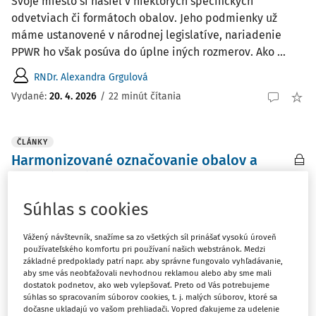
Svoje miesto si našiel v niektorých špecifických
odvetviach či formátoch obalov. Jeho podmienky už
máme ustanovené v národnej legislatíve, nariadenie
PPWR ho však posúva do úplne iných rozmerov. Ako ...
RNDr. Alexandra Grgulová
Vydané:
20. 4. 2026
/
22 minút čítania
ČLÁNKY
Harmonizované označovanie obalov a
zberných nádob pre dosiahnutie zhody s
nariadením o obaloch
Súhlas s cookies
Nariadenie Európskeho parlamentu a Rady (EÚ) 2025/40
z 19. decembra 2024 o obaloch a odpade z obalov, o
Vážený návštevník, snažíme sa zo všetkých síl prinášať vysokú úroveň
zmene nariadenia (EÚ) 2019/1020 a smernice (EÚ)
používateľského komfortu pri používaní našich webstránok. Medzi
základné predpoklady patrí napr. aby správne fungovalo vyhľadávanie,
2019/904 a o zrušení smernice 94/62/ES (ďalej len
aby sme vás neobťažovali nevhodnou reklamou alebo aby sme mali
„nariadenie o obaloch“) sa začne uplatňovať od augusta
dostatok podnetov, ako web vylepšovať. Preto od Vás potrebujeme
súhlas so spracovaním súborov cookies, t. j. malých súborov, ktoré sa
...
dočasne ukladajú vo vašom prehliadači. Vopred ďakujeme za udelenie