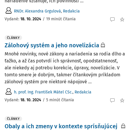
nariadenie vzťahuje, ich povinnosti ...
RNDr. Alexandra Grgulová
,
Redakcia
Vydané:
18. 10. 2024
/
19 minút čítania
ČLÁNKY
Zálohový systém a jeho novelizácia
Mnohé novinky, nové zákony a nariadenia sa rodia dlho a
ťažko, a až čas potvrdí ich správnosť, opodstatnenosť,
ale niekedy aj potrebu korekcie, úpravy, novelizácie. V
tomto smere je dobrým, takmer čítankovým príkladom
zálohový systém pre niektoré nápojové ...
h. prof. Ing. František Mátel CSc.
,
Redakcia
Vydané:
18. 10. 2024
/
5 minút čítania
ČLÁNKY
Obaly a ich zmeny v kontexte sprísňujúcej