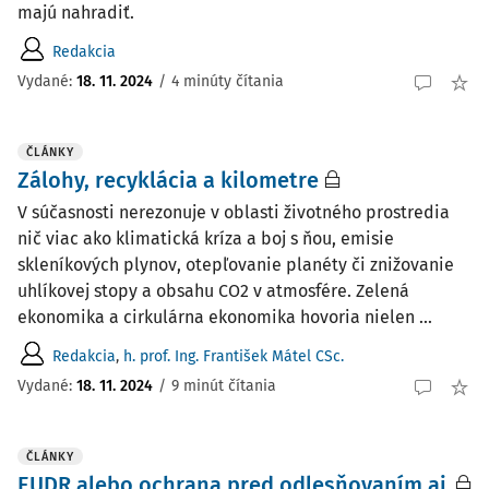
majú nahradiť.
Redakcia
Vydané:
18. 11. 2024
/
4 minúty čítania
ČLÁNKY
Zálohy, recyklácia a kilometre
V súčasnosti nerezonuje v oblasti životného prostredia
nič viac ako klimatická kríza a boj s ňou, emisie
skleníkových plynov, otepľovanie planéty či znižovanie
uhlíkovej stopy a obsahu CO2 v atmosfére. Zelená
ekonomika a cirkulárna ekonomika hovoria nielen ...
Redakcia
,
h. prof. Ing. František Mátel CSc.
Vydané:
18. 11. 2024
/
9 minút čítania
ČLÁNKY
EUDR alebo ochrana pred odlesňovaním aj