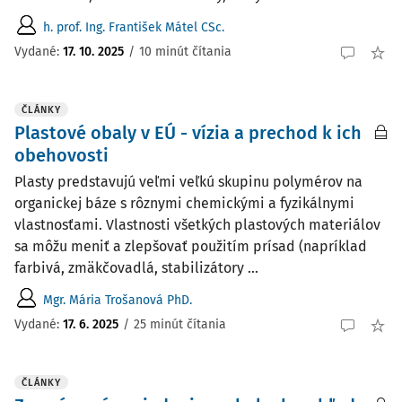
h. prof. Ing. František Mátel CSc.
Vydané:
17. 10. 2025
/
10 minút čítania
ČLÁNKY
Plastové obaly v EÚ - vízia a prechod k ich
obehovosti
Plasty predstavujú veľmi veľkú skupinu polymérov na
organickej báze s rôznymi chemickými a fyzikálnymi
vlastnosťami. Vlastnosti všetkých plastových materiálov
sa môžu meniť a zlepšovať použitím prísad (napríklad
farbivá, zmäkčovadlá, stabilizátory ...
Mgr. Mária Trošanová PhD.
Vydané:
17. 6. 2025
/
25 minút čítania
ČLÁNKY