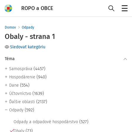
ROPO a OBCE
Menu
Domov
Odpady
Obaly - strana 1
Sledovať kategóriu
Téma
(4457)
Samospráva
(940)
Hospodárenie
(554)
Dane
(1639)
Účtovníctvo
(2137)
Ďalšie oblasti
(592)
Odpady
(527)
Odpady a odpadové hospodárstvo
(73)
Obaly