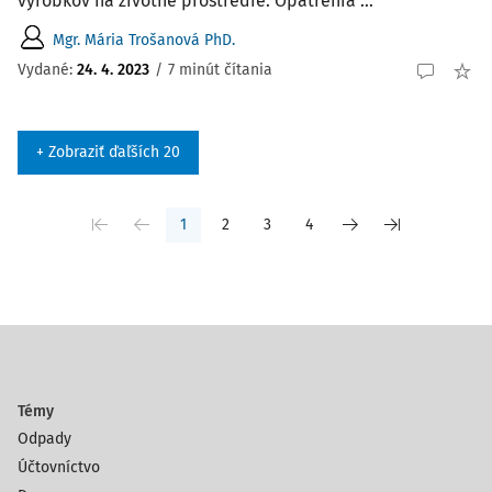
výrobkov na životné prostredie. Opatrenia ...
Mgr. Mária Trošanová PhD.
Vydané:
24. 4. 2023
/
7 minút čítania
+ Zobraziť ďaľších 20
1
2
3
4
Témy
Odpady
Účtovníctvo