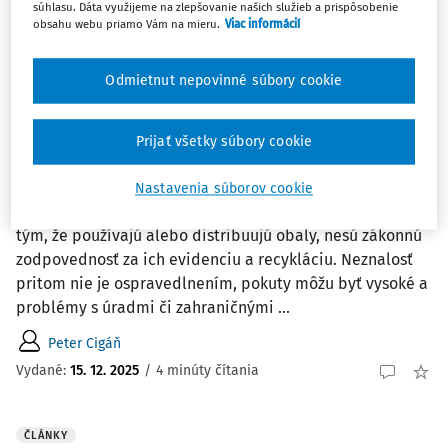
súhlasu. Dáta využijeme na zlepšovanie našich služieb a prispôsobenie
Mgr. Mária Trošanová PhD.
obsahu webu priamo Vám na mieru.
Viac informácií
Vydané:
23. 2. 2026
/
14 minút čítania
Odmietnut nepovinné súbory cookie
ČLÁNKY
Zákonné povinnosti podnikateľov v
Prijať všetky súbory cookie
oblasti obalov a odpadov na Slovensku a v
zahraničí
Nastavenia súborov cookie
Mnoho slovenských firiem si ani neuvedomuje, že už len
tým, že používajú alebo distribuujú obaly, nesú zákonnú
zodpovednosť za ich evidenciu a recykláciu. Neznalosť
pritom nie je ospravedlnením, pokuty môžu byť vysoké a
problémy s úradmi či zahraničnými ...
Peter Cigáň
Vydané:
15. 12. 2025
/
4 minúty čítania
ČLÁNKY