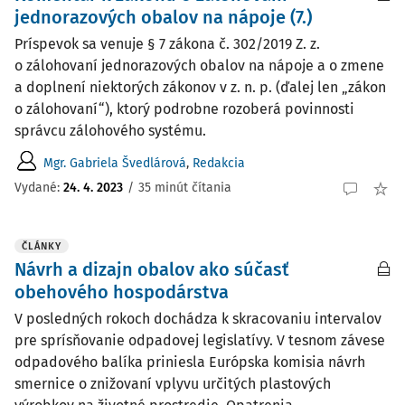
jednorazových obalov na nápoje (7.)
Príspevok sa venuje § 7 zákona č. 302/2019 Z. z.
o zálohovaní jednorazových obalov na nápoje a o zmene
a doplnení niektorých zákonov v z. n. p. (ďalej len „zákon
o zálohovaní“), ktorý podrobne rozoberá povinnosti
správcu zálohového systému.
Mgr. Gabriela Švedlárová
,
Redakcia
Vydané:
24. 4. 2023
/
35 minút čítania
ČLÁNKY
Návrh a dizajn obalov ako súčasť
obehového hospodárstva
V posledných rokoch dochádza k skracovaniu intervalov
pre sprísňovanie odpadovej legislatívy. V tesnom závese
odpadového balíka priniesla Európska komisia návrh
smernice o znižovaní vplyvu určitých plastových