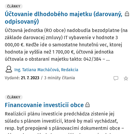
ČLÁNKY
Účtovanie dlhodobého majetku (darovaný,
odpisovaný)
Účtovná jednotka (RO obce) nadobudla bezodplatne (na
základe darovacej zmluvy) IT vybavenie v hodnote 3
000,00 €. Keďže ide o samostatne hnuteľnú vec, ktorej
hodnota je vyššia než 1 700,00 €, účtovná jednotka
účtovala o obstaraní majetku takto: 042/384 – ...
Ing. Tatiana Macháčová
,
Redakcia
Vydané:
21. 7. 2023
/
3 minúty čítania
ČLÁNKY
Financovanie investícií obce
Realizácii plánu investície predchádza zistenie jej
súladu s plánom investícií, ktoré by mali vychádzať,
resp. byť prepojené s plánovacími dokumentmi obce –