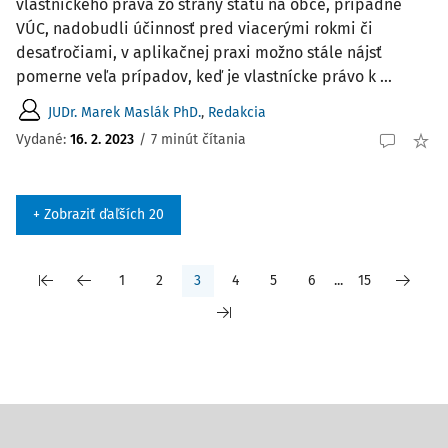
vlastníckeho práva zo strany štátu na obce, prípadne
VÚC, nadobudli účinnosť pred viacerými rokmi či
desaťročiami, v aplikačnej praxi možno stále nájsť
pomerne veľa prípadov, keď je vlastnícke právo k ...
JUDr. Marek Maslák PhD.
,
Redakcia
Vydané:
16. 2. 2023
/
7 minút čítania
+ Zobraziť ďaľších 20
1
2
3
4
5
6
...
15