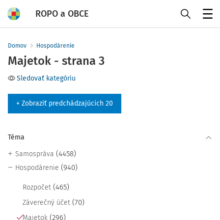
ROPO a OBCE
Menu
Domov
Hospodárenie
Majetok - strana 3
Sledovať kategóriu
+ Zobraziť predchádzajúcich 20
Téma
(4458)
Samospráva
(940)
Hospodárenie
(465)
Rozpočet
(70)
Záverečný účet
(296)
Majetok