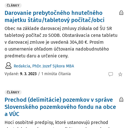
ČLÁNKY
Darovanie prebytočného hnuteľného
majetku štátu/tabletový počítač/obci
Obec na základe darovacej zmluvy získala od ŠU SR
tabletový počítač zo SODB. Obstarávacia cena tabletu
v darovacej zmluve je uvedená 304,80 €. Prosím
o usmernenie ohľadom účtovania nadobudnutého
predmetu daru a určenie ceny.
Redakcia
,
PhDr. Jozef Sýkora MBA
Vydané:
9. 3. 2023
/
1 minúta čítania
ČLÁNKY
Prechod (delimitácie) pozemkov v správe
Slovenského pozemkového fondu na obce
a VÚC
Hoci osobitné predpisy, ktoré ustanovujú prechod