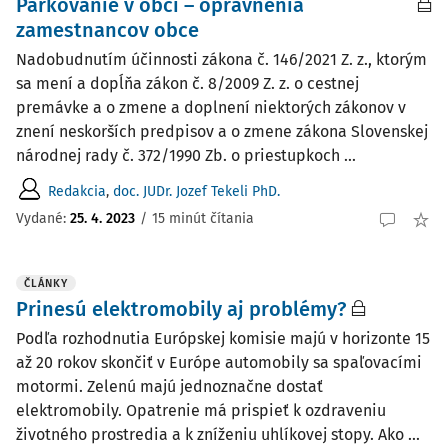
Parkovanie v obci – oprávnenia
zamestnancov obce
Nadobudnutím účinnosti zákona č. 146/2021 Z. z., ktorým
sa mení a dopĺňa zákon č. 8/2009 Z. z. o cestnej
premávke a o zmene a doplnení niektorých zákonov v
znení neskorších predpisov a o zmene zákona Slovenskej
národnej rady č. 372/1990 Zb. o priestupkoch ...
Redakcia
,
doc. JUDr. Jozef Tekeli PhD.
Vydané:
25. 4. 2023
/
15 minút čítania
ČLÁNKY
Prinesú elektromobily aj problémy?
Podľa rozhodnutia Európskej komisie majú v horizonte 15
až 20 rokov skončiť v Európe automobily sa spaľovacími
motormi. Zelenú majú jednoznačne dostať
elektromobily. Opatrenie má prispieť k ozdraveniu
životného prostredia a k zníženiu uhlíkovej stopy. Ako ...