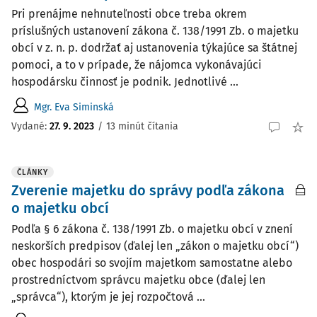
Pri prenájme nehnuteľnosti obce treba okrem
príslušných ustanovení zákona č. 138/1991 Zb. o majetku
obcí v z. n. p. dodržať aj ustanovenia týkajúce sa štátnej
pomoci, a to v prípade, že nájomca vykonávajúci
hospodársku činnosť je podnik. Jednotlivé ...
Mgr. Eva Siminská
Vydané:
27. 9. 2023
/
13 minút čítania
ČLÁNKY
Zverenie majetku do správy podľa zákona
o majetku obcí
Podľa § 6 zákona č. 138/1991 Zb. o majetku obcí v znení
neskorších predpisov (ďalej len „zákon o majetku obcí“)
obec hospodári so svojím majetkom samostatne alebo
prostredníctvom správcu majetku obce (ďalej len
„správca“), ktorým je jej rozpočtová ...