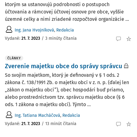
ktorým sa ustanovujú podrobnosti o postupoch
účtovania a rámcovej účtovej osnove pre obce, vyššie
územné celky a nimi zriadené rozpočtové organizácie ...
Ing. Jana Hvojníková
,
Redakcia
Vydané:
21. 7. 2023
/
3 minúty čítania
ČLÁNKY
Zverenie majetku obce do správy správcu
So svojím majetkom, ktorý je definovaný v § 1 ods. 2
zákona č. 138/1991 Zb. o majetku obcí v z. n. p. (ďalej len
„zákon o majetku obcí“), obec hospodári buď priamo,
alebo prostredníctvom tzv. správcu majetku obce (§ 6
ods. 1 zákona o majetku obcí). Týmto ...
Ing. Tatiana Macháčová
,
Redakcia
Vydané:
21. 7. 2023
/
13 minút čítania