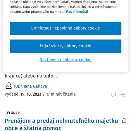
dočasne ukladajú vo vašom prehliadači. Vopred ďakujeme za udelenie
Vydané:
19. 10. 2023
/
17 minút čítania
súhlasu. Dáta využijeme na zlepšovanie našich služieb a prispôsobenie
obsahu webu priamo Vám na mieru.
Viac informácií
ČLÁNKY
Odmietnut nepovinné súbory cookie
Povoľovanie stavieb pri alebo na
spoločnej vlastníckej hranici pozemkov
Prijať všetky súbory cookie
Niektorí stavebníci žiadajú od stavebných úradov – obcí
a miest (ďalej len „stavebný úrad“) povoliť umiestnenie
Nastavenia súborov cookie
a realizáciu stavby pri spoločnej vlastníckej hranici so
susedným pozemkom (rozumie sa menej ako 2 m od tejto
hranice) alebo na tejto ...
JUDr. Jana Gallová
Vydané:
19. 10. 2023
/
17 minút čítania
ČLÁNKY
Prenájom a predaj nehnuteľného majetku
obce a štátna pomoc