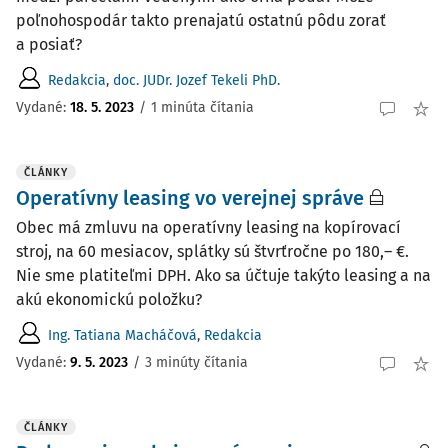
poľnohospodár takto prenajatú ostatnú pôdu zorať
a posiať?
Redakcia
,
doc. JUDr. Jozef Tekeli PhD.
Vydané:
18. 5. 2023
/
1 minúta čítania
ČLÁNKY
Operatívny leasing vo verejnej správe
Obec má zmluvu na operatívny leasing na kopírovací
stroj, na 60 mesiacov, splátky sú štvrťročne po 180,– €.
Nie sme platiteľmi DPH. Ako sa účtuje takýto leas­ing a na
akú ekonomickú položku?
Ing. Tatiana Macháčová
,
Redakcia
Vydané:
9. 5. 2023
/
3 minúty čítania
ČLÁNKY