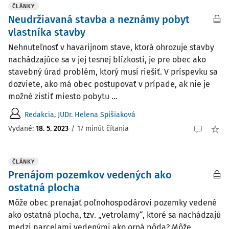
ČLÁNKY
Neudržiavaná stavba a neznámy pobyt
vlastníka stavby
Nehnuteľnosť v havarijnom stave, ktorá ohrozuje stavby
nachádzajúce sa v jej tesnej blízkosti, je pre obec ako
stavebný úrad problém, ktorý musí riešiť. V príspevku sa
dozviete, ako má obec postupovať v prípade, ak nie je
možné zistiť miesto pobytu ...
Redakcia
,
JUDr. Helena Spišiaková
Vydané:
18. 5. 2023
/
17 minút čítania
ČLÁNKY
Prenájom pozemkov vedených ako
ostatná plocha
Môže obec prenajať poľnohospodárovi pozemky vedené
ako ostatná plocha, tzv. „vetrolamy“, ktoré sa nachádzajú
medzi parcelami vedenými ako orná pôda? Môže