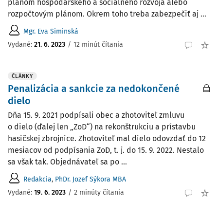
plánom hospodárskeho a sociálneho rozvoja alebo
rozpočtovým plánom. Okrem toho treba zabezpečiť aj ...
Mgr. Eva Siminská
Vydané:
21. 6. 2023
/
12 minút čítania
ČLÁNKY
Penalizácia a sankcie za nedokončené
dielo
Dňa 15. 9. 2021 podpísali obec a zhotoviteľ zmluvu
o dielo (ďalej len „ZoD“) na rekonštrukciu a prístavbu
hasičskej zbrojnice. Zhotoviteľ mal dielo odovzdať do 12
mesiacov od podpísania ZoD, t. j. do 15. 9. 2022. Nestalo
sa však tak. Objednávateľ sa po ...
Redakcia
,
PhDr. Jozef Sýkora MBA
Vydané:
19. 6. 2023
/
2 minúty čítania