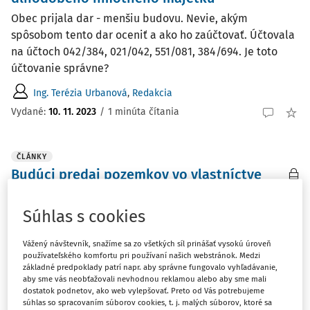
Obec prijala dar - menšiu budovu. Nevie, akým
spôsobom tento dar oceniť a ako ho zaúčtovať. Účtovala
na účtoch 042/384, 021/042, 551/081, 384/694. Je toto
účtovanie správne?
Ing. Terézia Urbanová
,
Redakcia
Vydané:
10. 11. 2023
/
1 minúta čítania
ČLÁNKY
Budúci predaj pozemkov vo vlastníctve
obce za pevnú cenu a nedovolená štátna
pomoc
Súhlas s cookies
V príspevku sa zameriame na predaj pozemku obce, ak
Vážený návštevník, snažíme sa zo všetkých síl prinášať vysokú úroveň
cena pozemku ku dňu uzatvorenia kúpnej zmluvy
používateľského komfortu pri používaní našich webstránok. Medzi
nezodpovedá jeho skutočnej trhovej hodnote z dôvodu
základné predpoklady patrí napr. aby správne fungovalo vyhľadávanie,
jeho zhodnotenia, a na nedovolenú štátnu pomoc.
aby sme vás neobťažovali nevhodnou reklamou alebo aby sme mali
dostatok podnetov, ako web vylepšovať. Preto od Vás potrebujeme
Mgr. Eva Siminská
súhlas so spracovaním súborov cookies, t. j. malých súborov, ktoré sa