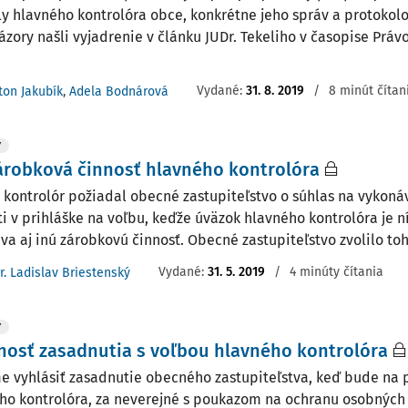
ly hlavného kontrolóra obce, konkrétne jeho správ a protokol
názory našli vyjadrenie v článku JUDr. Tekeliho v časopise Prá
Vydané:
31. 8. 2019
/
8 minút čítan
ton Jakubík
,
Adela Bodnárová
Y
árobková činnosť hlavného kontrolóra
 kontrolór požiadal obecné zastupiteľstvo o súhlas na vykoná
ti v prihláške na voľbu, keďže úväzok hlavného kontrolóra je ní
va aj inú zárobkovú činnosť. Obecné zastupiteľstvo zvolilo toh
Vydané:
31. 5. 2019
/
4 minúty čítania
r. Ladislav Briestenský
Y
nosť zasadnutia s voľbou hlavného kontrolóra
 vyhlásiť zasadnutie obecného zastupiteľstva, keď bude na
ho kontrolóra, za neverejné s poukazom na ochranu osobných