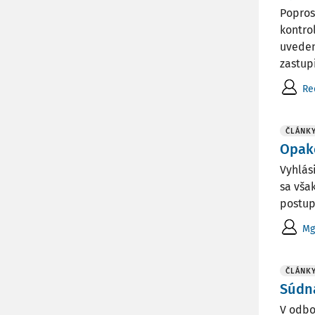
Popros
kontro
uveden
zastupi
Re
ČLÁNK
Opak
Vyhlás
sa vša
postup
Mg
ČLÁNK
Súdna
V odbo