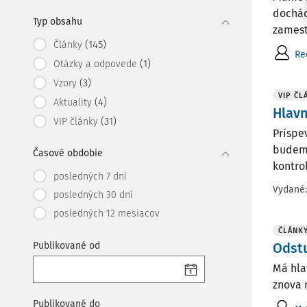
dochád
Typ obsahu
zamest
(145)
Články
Re
(1)
Otázky a odpovede
(3)
Vzory
VIP ČL
(4)
Aktuality
Hlavn
(31)
VIP články
Príspe
budeme
Časové obdobie
kontrol
posledných 7 dní
Vydané
posledných 30 dní
posledných 12 mesiacov
ČLÁNK
Publikované od
Odst
Má hla
znova 
Publikované do