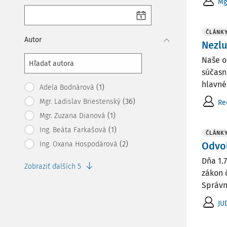
Mg
ČLÁNK
Autor
Nezlu
Naše o
súčasn
hlavnéh
(1)
Adela Bodnárová
(36)
Mgr. Ladislav Briestenský
Re
(1)
Mgr. Zuzana Dianová
(1)
Ing. Beáta Farkašová
ČLÁNK
(2)
Ing. Oxana Hospodárová
Odvol
Dňa 1.7
Zobraziť ďalších 5
zákon č
Správny
JU