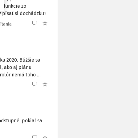
n funkcie zo
 písať si dochádzku?
ítania
a 2020. Bližšie sa
, ako aj plánu
trolór nemá toho ...
dstupné, pokiaľ sa