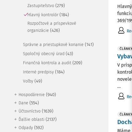
(279)
Zastupiteľstvo
Hlavný
funkci
(184)
Hlavný kontrolór
369/199
Rozpočtové a príspevkové
(426)
organizácie
Re
(141)
Správne a priestupkové konanie
ČLÁNK
(43)
Spoločný obecný úrad
Vyba
(209)
Finančná kontrola a audit
V prís
(184)
kontro
Interné predpisy
novele
(49)
Voľby
...
(940)
Hospodárenie
Re
(554)
Dane
(1639)
Účtovníctvo
ČLÁNK
(2137)
Ďalšie oblasti
Dochá
(592)
Odpady
Máme z