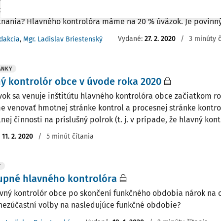
zku, keď je živnostník a teda nie je dočasne uvoľnený na výko
nania? Hlavného kontrolóra máme na 20 % úväzok. Je povinný
Vydané:
27. 2. 2020
/
3 minúty č
dakcia
,
Mgr. Ladislav Briestenský
ÁNKY
ý kontrolór obce v úvode roka 2020
vok sa venuje inštitútu hlavného kontrolóra obce začiatkom rok
 venovať hmotnej stránke kontrol a procesnej stránke kontrol
nej činnosti na príslušný polrok (t. j. v prípade, že hlavný kon
:
11. 2. 2020
/
5 minút čítania
Y
upné hlavného kontrolóra
vný kontrolór obce po skončení funkčného obdobia nárok na o
nezúčastní voľby na nasledujúce funkčné obdobie?