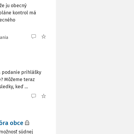
že ju obecný
 pláne kontrol má
becného
tania
a podanie prihlášky
né? Môžeme teraz
edky, keď ...
óra obce
 možnosť súdnej