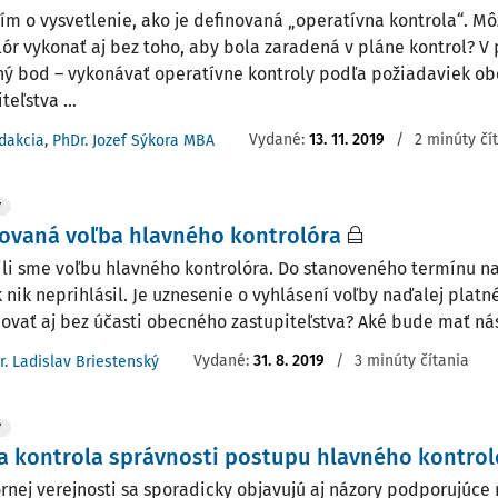
ím o vysvetlenie, ako je definovaná „operatívna kontrola“. Mô
lór vykonať aj bez toho, aby bola zaradená v pláne kontrol? V
ý bod – vykonávať operatívne kontroly podľa požiadaviek o
teľstva ...
Vydané:
13. 11. 2019
/
2 minúty čí
dakcia
,
PhDr. Jozef Sýkora MBA
Y
ovaná voľba hlavného kontrolóra
ili sme voľbu hlavného kontrolóra. Do stanoveného termínu n
k nik neprihlásil. Je uznesenie o vyhlásení voľby naďalej plat
ovať aj bez účasti obecného zastupiteľstva? Aké bude mať násl
Vydané:
31. 8. 2019
/
3 minúty čítania
r. Ladislav Briestenský
Y
 kontrola správnosti postupu hlavného kontrol
rnej verejnosti sa sporadicky objavujú aj názory podporujúce