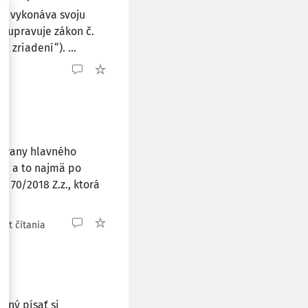
o, vykonáva svoju
a upravuje zákon č.
 zriadení“). ...
ia
strany hlavného
ná, a to najmä po
. 70/2018 Z.z., ktorá
nút čítania
nný písať si