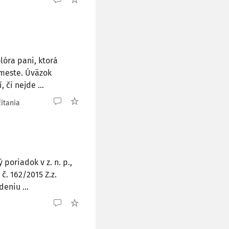
lóra pani, ktorá
meste. Úväzok
 či nejde ...
čítania
 poriadok v z. n. p.,
č. 162/2015 Z.z.
eniu ...