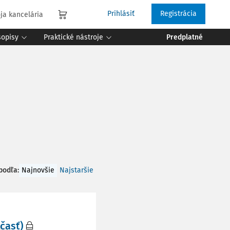
Prihlásiť
Registrácia
ja kancelária
sopisy
Praktické nástroje
Predplatné
 podľa
:
Najnovšie
Najstaršie
časť)