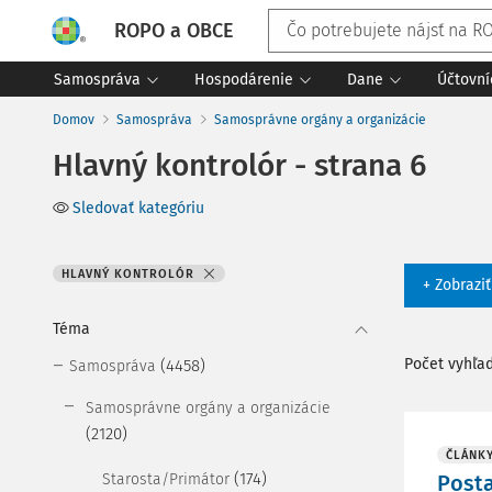
ROPO a OBCE
Samospráva
Hospodárenie
Dane
Účtovní
Domov
Samospráva
Samosprávne orgány a organizácie
Hlavný kontrolór - strana 6
Sledovať kategóriu
HLAVNÝ KONTROLÓR
+ Zobrazi
Téma
Počet vyhľa
(4458)
Samospráva
Samosprávne orgány a organizácie
(2120)
ČLÁNK
(174)
Starosta/Primátor
Posta