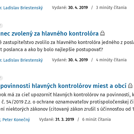
Vydané:
30. 4. 2019
/
3 minúty čítania
r. Ladislav Briestenský
Y
nec zvolený za hlavného kontrolóra
 zastupiteľstvo zvolilo za hlavného kontrolóra jedného z pos
 poslanca a ako by bolo najlepšie postupovať?
Vydané:
30. 4. 2019
/
4 minúty čítania
r. Ladislav Briestenský
Y
povinnosti hlavných kontrolórov miest a obcí
vok má za cieľ upozorniť hlavných kontrolórov na povinnosti, 
 č. 54/2019 Z.z. o ochrane oznamovateľov protispoločenskej č
ní niektorých zákonov (citovaný zákon zrušil s účinnosťou od 1.
Vydané:
31. 3. 2019
/
6 minút čítania
g. Peter Konečný