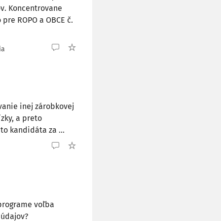
ov. Koncentrovane
vo pre ROPO a OBCE č.
ia
vanie inej zárobkovej
zky, a preto
to kandidáta za ...
 programe voľba
 údajov?