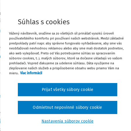
 kontrolór obce, ktorého volí a odvoláva obecné zastupiteľstv
u na základe pracovnej zmluvy. Postavenie hlavného kontrolór
0 Zb. o obecnom zriadení v z. n. p. (ďalej len „zákon o obecnom
Súhlas s cookies
Vydané:
12. 3. 2020
/
6 minút čítan
dakcia
,
Ing. Iveta Matlovičová
Vážený návštevník, snažíme sa zo všetkých síl prinášať vysokú úroveň
používateľského komfortu pri používaní našich webstránok. Medzi základné
predpoklady patrí napr. aby správne fungovalo vyhľadávanie, aby sme vás
neobťažovali nevhodnou reklamou alebo aby sme mali dostatok podnetov,
Y
ako web vylepšovať. Preto od Vás potrebujeme súhlas so spracovaním
vovanie sťažností hlavným kontrolórom
súborov cookies, t. j. malých súborov, ktoré sa dočasne ukladajú vo vašom
prehliadači. Vopred ďakujeme za udelenie súhlasu. Dáta využijeme na
pevku sa zaoberáme problematikou vybavovania sťažností zo 
zlepšovanie našich služieb a prispôsobenie obsahu webu priamo Vám na
lóra. V aplikačnej praxi je táto problematika veľmi diskutova
mieru.
Viac informácií
 zákona č. 369/1990 Zb. o obecnom zriadení v z. n. p. zákonom č
Prijať všetky súbory cookie
Vydané:
27. 2. 2020
/
11 mi
dakcia
,
Ing. Ingrid Konečná Veverková
Odmietnut nepovinné súbory cookie
Y
dzka zástupcu starostu a hlavného kontrolóra
Nastavenia súborov cookie
ástupcu starostu odmeňovaného paušálne štvrťročne. Je povi