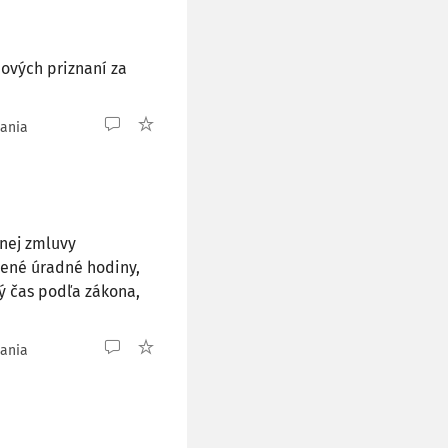
ňových priznaní za
tania
vnej zmluvy
ené úradné hodiny,
ý čas podľa zákona,
tania