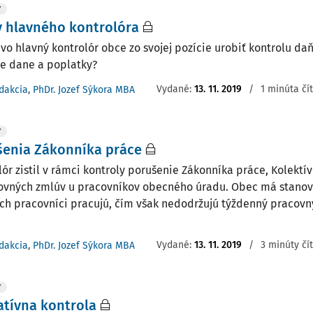
Y
 hlavného kontrolóra
vo hlavný kontrolór obce zo svojej pozície urobiť kontrolu da
e dane a poplatky?
Vydané:
13. 11. 2019
/
1 minúta čí
dakcia
,
PhDr. Jozef Sýkora MBA
Y
šenia Zákonníka práce
lór zistil v rámci kontroly porušenie Zákonníka práce, Kolektí
ovných zmlúv u pracovníkov obecného úradu. Obec má stanov
ých pracovníci pracujú, čím však nedodržujú týždenný pracovn
Vydané:
13. 11. 2019
/
3 minúty čí
dakcia
,
PhDr. Jozef Sýkora MBA
Y
tívna kontrola