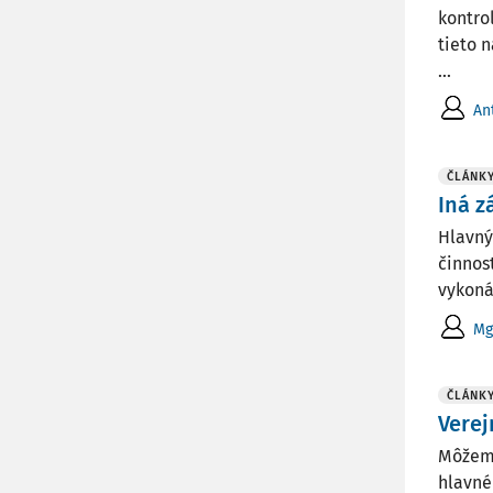
kontro
tieto 
...
An
ČLÁNK
Iná z
Hlavný
činnos
vykoná
Mg
ČLÁNK
Verej
Môžeme
hlavné