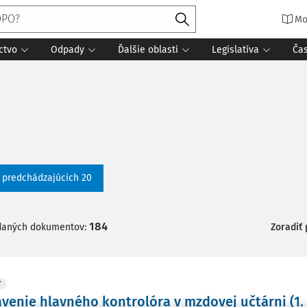
Mo
ctvo
Odpady
Ďalšie oblasti
Legislatíva
Ča
ť predchádzajúcich 20
184
daných dokumentov:
Zoradiť
Y
venie hlavného kontrolóra v mzdovej učtárni (1. 