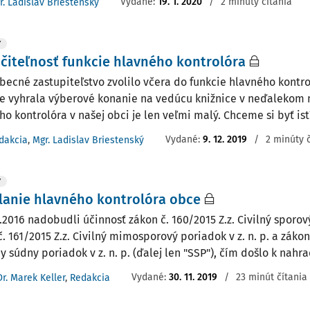
Vydané:
19. 1. 2020
/
2 minúty čítania
r. Ladislav Briestenský
Y
čiteľnosť funkcie hlavného kontrolóra
becné zastupiteľstvo zvolilo včera do funkcie hlavného kontro
e vyhrala výberové konanie na vedúcu knižnice v neďalekom 
o kontrolóra v našej obci je len veľmi malý. Chceme si byť istí,
Vydané:
9. 12. 2019
/
2 minúty 
dakcia
,
Mgr. Ladislav Briestenský
Y
anie hlavného kontrolóra obce
.2016 nadobudli účinnosť zákon č. 160/2015 Z.z. Civilný sporový
. 161/2015 Z.z. Civilný mimosporový poriadok v z. n. p. a zákon 
 súdny poriadok v z. n. p. (ďalej len "SSP"), čím došlo k nahrad
Vydané:
30. 11. 2019
/
23 minút čítania
Dr. Marek Keller
,
Redakcia