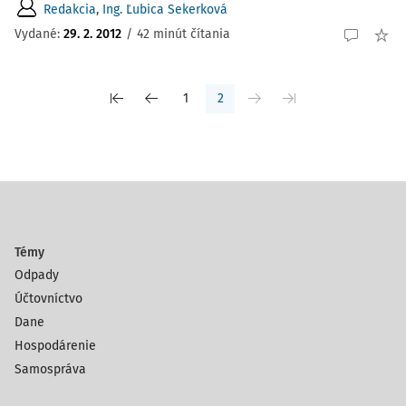
Redakcia
,
Ing. Ľubica Sekerková
Vydané:
29. 2. 2012
/
42 minút čítania
1
2
Témy
Odpady
Účtovníctvo
Dane
Hospodárenie
Samospráva