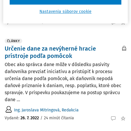
povinnosť a klasifikáciu stavby.
Nastavenia súborov cookie
Ing. Jaroslava Mitringová
,
Redakcia
Vydané:
21. 11. 2022
/
18 minút čítania
ČLÁNKY
Určenie dane za nevýherné hracie
prístroje podľa pomôcok
Obec ako správca dane môže v dôsledku pasivity
daňovníka prevziať iniciatívu a pristúpiť k procesu
určenia dane podľa pomôcok, ak daňovník nepodá
daňové priznanie k daniam, resp. poplatku, ktoré obec
spravuje. V príspevku poukazujeme na postup správcu
dane ...
Ing. Jaroslava Mitringová
,
Redakcia
Vydané:
26. 7. 2022
/
24 minút čítania