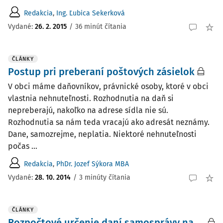
Redakcia
,
Ing. Ľubica Sekerková
Vydané:
26. 2. 2015
/
36 minút čítania
ČLÁNKY
Postup pri preberaní poštových zásielok
V obci máme daňovníkov, právnické osoby, ktoré v obci
vlastnia nehnuteľnosti. Rozhodnutia na daň si
nepreberajú, nakoľko na adrese sídla nie sú.
Rozhodnutia sa nám teda vracajú ako adresát neznámy.
Dane, samozrejme, neplatia. Niektoré nehnuteľnosti
počas ...
Redakcia
,
PhDr. Jozef Sýkora MBA
Vydané:
28. 10. 2014
/
3 minúty čítania
ČLÁNKY
Rozpočtové určenie daní samosprávy na