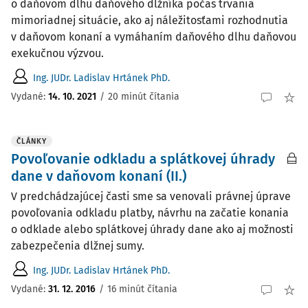
o daňovom dlhu daňového dlžníka počas trvania
mimoriadnej situácie, ako aj náležitosťami rozhodnutia
v daňovom konaní a vymáhaním daňového dlhu daňovou
exekučnou výzvou.
Ing. JUDr. Ladislav Hrtánek PhD.
Vydané:
14. 10. 2021
/
20 minút čítania
ČLÁNKY
Povoľovanie odkladu a splátkovej úhrady
dane v daňovom konaní (II.)
V predchádzajúcej časti sme sa venovali právnej úprave
povoľovania odkladu platby, návrhu na začatie konania
o odklade alebo splátkovej úhrady dane ako aj možnosti
zabezpečenia dlžnej sumy.
Ing. JUDr. Ladislav Hrtánek PhD.
Vydané:
31. 12. 2016
/
16 minút čítania