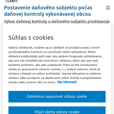
ČLÁNKY
Postavenie daňového subjektu počas
daňovej kontroly vykonávanej obcou
Výkon daňovej kontroly u daňového subjektu predstavuje
určitý zásah do výkonu aktivít, ktoré podliehajú zdaneniu
v danom prípade. Pri výkone daňovej kontroly musí byť
Súhlas s cookies
dodržaný a plne rešpektovaný jej účel, ktorý sa jej
výkonom sleduje. Kontrolovaný daňový ...
Vážený návštevník, snažíme sa zo všetkých síl prinášať vysokú úroveň
používateľského komfortu pri používaní našich webstránok. Medzi
Ing. JUDr. Ladislav Hrtánek PhD.
základné predpoklady patrí napr. aby správne fungovalo vyhľadávanie,
aby sme vás neobťažovali nevhodnou reklamou alebo aby sme mali
Vydané:
21. 7. 2023
/
23 minút čítania
dostatok podnetov, ako web vylepšovať. Preto od Vás potrebujeme
súhlas so spracovaním súborov cookies, t. j. malých súborov, ktoré sa
dočasne ukladajú vo vašom prehliadači. Vopred ďakujeme za udelenie
súhlasu. Dáta využijeme na zlepšovanie našich služieb a prispôsobenie
ČLÁNKY
obsahu webu priamo Vám na mieru.
Viac informácií
Nevyužívanie stavby na účel uvedený v
daňovom priznaní
Odmietnut nepovinné súbory cookie
Príspevok rozoberá rozsudok Najvyššieho správneho
súdu SR z 23. marca 2022, sp. zn. 10Sžfk/8/2021,
v súvislosti s vplyvom nevyužívania stavby na daňovú
Prijať všetky súbory cookie