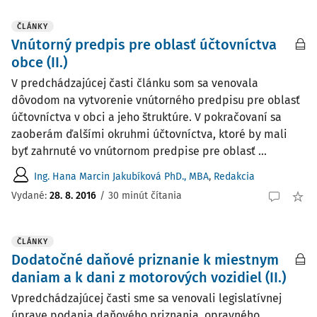
ČLÁNKY
Vnútorný predpis pre oblasť účtovníctva
obce (II.)
V predchádzajúcej časti článku som sa venovala
dôvodom na vytvorenie vnútorného predpisu pre oblasť
účtovníctva v obci a jeho štruktúre. V pokračovaní sa
zaoberám ďalšími okruhmi účtovníctva, ktoré by mali
byť zahrnuté vo vnútornom predpise pre oblasť ...
Ing. Hana Marcin Jakubíková PhD., MBA
,
Redakcia
Vydané:
28. 8. 2016
/
30 minút čítania
ČLÁNKY
Dodatočné daňové priznanie k miestnym
daniam a k dani z motorových vozidiel (II.)
Vpredchádzajúcej časti sme sa venovali legislatívnej
úprave podania daňového priznania, opravného