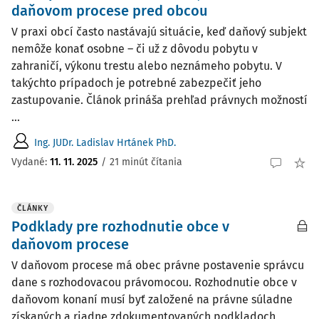
daňovom procese pred obcou
V praxi obcí často nastávajú situácie, keď daňový subjekt
nemôže konať osobne – či už z dôvodu pobytu v
zahraničí, výkonu trestu alebo neznámeho pobytu. V
takýchto prípadoch je potrebné zabezpečiť jeho
zastupovanie. Článok prináša prehľad právnych možností
...
Ing. JUDr. Ladislav Hrtánek PhD.
Vydané:
11. 11. 2025
/
21 minút čítania
ČLÁNKY
Podklady pre rozhodnutie obce v
daňovom procese
V daňovom procese má obec právne postavenie správcu
dane s rozhodovacou právomocou. Rozhodnutie obce v
daňovom konaní musí byť založené na právne súladne
získaných a riadne zdokumentovaných podkladoch