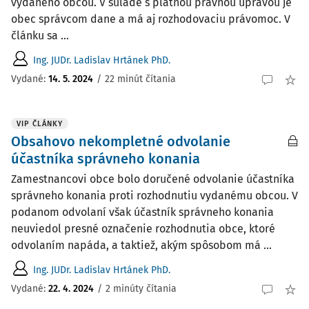
vydaného obcou. V súlade s platnou právnou úpravou je
obec správcom dane a má aj rozhodovaciu právomoc. V
článku sa ...
Ing. JUDr. Ladislav Hrtánek PhD.
Vydané:
14. 5. 2024
/
22 minút čítania
VIP ČLÁNKY
Obsahovo nekompletné odvolanie
účastníka správneho konania
Zamestnancovi obce bolo doručené odvolanie účastníka
správneho konania proti rozhodnutiu vydanému obcou. V
podanom odvolaní však účastník správneho konania
neuviedol presné označenie rozhodnutia obce, ktoré
odvolaním napáda, a taktiež, akým spôsobom má ...
Ing. JUDr. Ladislav Hrtánek PhD.
Vydané:
22. 4. 2024
/
2 minúty čítania