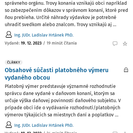
správneho orgánu. Trovy konania vznikajú obci napríklad
so zabezpečením dôkazov v správnom konaní, ktoré pred
ňou prebieha. Určité náhrady výdavkov je potrebné
uhradiť svedkom alebo znalcom. Trovy vznikajú aj ...
Ing. JUDr. Ladislav Hrtánek PhD.
Vydané:
19. 12. 2023
/
19 minút čítania
ČLÁNKY
Obsahové súčasti platobného výmeru
vydaného obcou
Platobný výmer predstavuje významné rozhodnutie
správcu dane vydané v daňovom konaní, ktorým sa
určuje výška daňovej povinnosti daňového subjektu. V
prípade obcí ide o vydávanie rozhodnutí/platobných
výmerov týkajúcich sa miestnych daní a poplatkov ...
Ing. JUDr. Ladislav Hrtánek PhD.