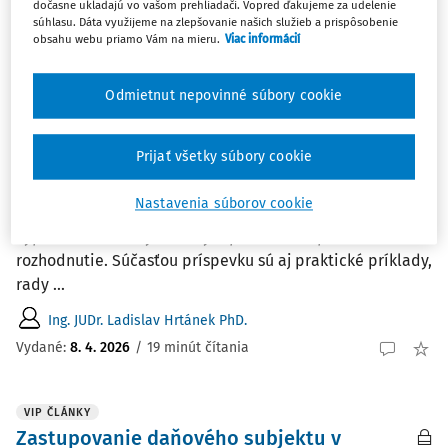
dočasne ukladajú vo vašom prehliadači. Vopred ďakujeme za udelenie
Vydané:
18. 6. 2026
/
15 minút čítania
súhlasu. Dáta využijeme na zlepšovanie našich služieb a prispôsobenie
obsahu webu priamo Vám na mieru.
Viac informácií
ČLÁNKY
Odmietnut nepovinné súbory cookie
Výpoveď svedka v daňovom procese pred
obcou
Prijať všetky súbory cookie
Výpoveď svedka je významným dôkazom v daňovom
procese pred obcou. Príspevok sa venuje jednotlivým
Nastavenia súborov cookie
krokom obcí, ktoré musia nevyhnutne vykonať, aby bola
výpoveď svedka využiteľným podkladom pre
rozhodnutie. Súčasťou príspevku sú aj praktické príklady,
rady ...
Ing. JUDr. Ladislav Hrtánek PhD.
Vydané:
8. 4. 2026
/
19 minút čítania
VIP ČLÁNKY
Zastupovanie daňového subjektu v