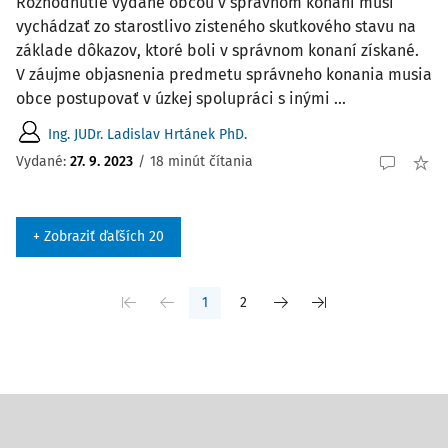
Rozhodnutie vydané obcou v správnom konaní musí
vychádzať zo starostlivo zisteného skutkového stavu na
základe dôkazov, ktoré boli v správnom konaní získané.
V záujme objasnenia predmetu správneho konania musia
obce postupovať v úzkej spolupráci s inými ...
Ing. JUDr. Ladislav Hrtánek PhD.
Vydané:
27. 9. 2023
/
18 minút čítania
+ Zobraziť ďaľších 20
1
2