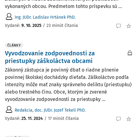
vykonaných obcou. Predmetom tohto príspevku sú ...
Ing. JUDr. Ladislav Hrtánek PhD.
Vydané:
9. 10. 2025
/
23 minút čítania
ČLÁNKY
Vyvodzovanie zodpovednosti za
priestupky záškoláctva obcami
Zákonný zástupca je povinný dbať o riadne plnenie
povinnej školskej dochádzky dieťaťa. Záškoláctvo podľa
intenzity môže mať znaky správneho deliktu (priestupku)
alebo trestného činu. Obce, ktorým je zverené
vyvodzovanie zodpovednosti za priestupky ...
Redakcia
,
doc. JUDr. Jozef Tekeli PhD.
Vydané:
25. 11. 2024
/
17 minút čítania