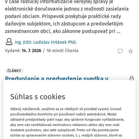
V čase rastúcej informatizácie verejnej správy je
elektronické doručovanie jednou z možností zasielania
podaní obciam. Príspevok poskytuje praktické rady
daňovým subjektom, ich zástupcom a predovšetkým
zamestnancom obcí, ako zákonne postupovať pri ...
Ing. JUDr. Ladislav Hrtánek PhD.
Vydané:
14. 7. 2026
/
18 minút čítania
ČLÁNKY
Predvolanie a predvedenie svedka v
daňovom procese pred obcou
Súhlas s cookies
Predvedenie svedka je podstatným zásahom do jeho
práv, a preto je dôležité, aby bolo realizované právne
Vážený návštevník, snažíme sa zo všetkých síl prinášať vysokú úroveň
súladným spôsobom. Príspevok sa venuje jednotlivým
používateľského komfortu pri používaní našich webstránok. Medzi
krokom obcí, ktoré musia nevyhnutne vykonať, aby
základné predpoklady patrí napr. aby správne fungovalo vyhľadávanie,
zabezpečili účasť svedka na procesnom úkone v ...
aby sme vás neobťažovali nevhodnou reklamou alebo aby sme mali
dostatok podnetov, ako web vylepšovať. Preto od Vás potrebujeme
súhlas so spracovaním súborov cookies, t. j. malých súborov, ktoré sa
Ing. JUDr. Ladislav Hrtánek PhD.