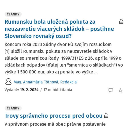
ČLÁNKY
Rumunsku bola uložená pokuta za
neuzavretie viacerých skládok – postihne
Slovensko rovnaký osud?
Koncom roka 2023 Súdny dvor EÚ svojím rozsudkom
[1] uložil Rumunsku pokutu za neuzavretie skládok v
súlade so smernicou Rady 1999/31/ES z 26. apríla 1999 o
skládkach odpadov (ďalej len "smernica o skládkach") vo
výške 1 500 000 eur, ako aj penále vo výške ...
Mag. Annamária Tóthová
,
Redakcia
Vydané:
19. 2. 2024
/
17 minút čítania
ČLÁNKY
Trovy správneho procesu pred obcou
V správnom procese má obec právne postavenie